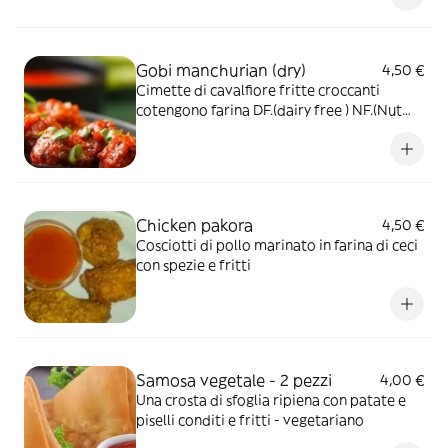
Gobi manchurian (dry)
4,50 €
Cimette di cavalfiore fritte croccanti
cotengono farina DF.(dairy free ) NF.(Nut
free)
Chicken pakora
4,50 €
Cosciotti di pollo marinato in farina di ceci
con spezie e fritti
Samosa vegetale - 2 pezzi
4,00 €
Una crosta di sfoglia ripiena con patate e
piselli conditi e fritti - vegetariano