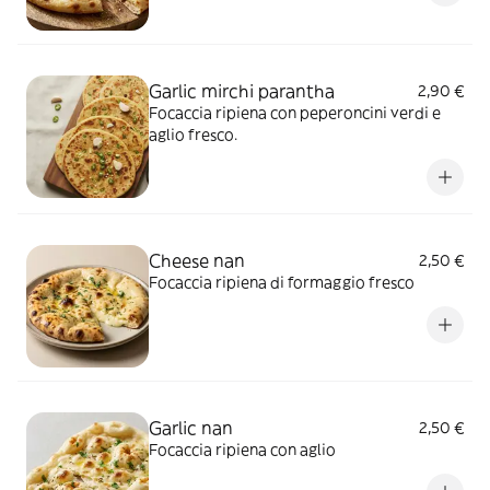
Garlic mirchi parantha
2,90 €
Focaccia ripiena con peperoncini verdi e
aglio fresco.
Cheese nan
2,50 €
Focaccia ripiena di formaggio fresco
Garlic nan
2,50 €
Focaccia ripiena con aglio