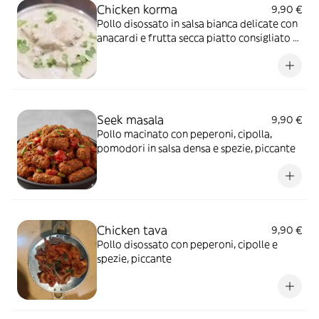
Chicken korma
9,90 €
Pollo disossato in salsa bianca delicate con
anacardi e frutta secca piatto consigliato ai
bambini
Seek masala
9,90 €
Pollo macinato con peperoni, cipolla,
pomodori in salsa densa e spezie, piccante
Chicken tava
9,90 €
Pollo disossato con peperoni, cipolle e
spezie, piccante