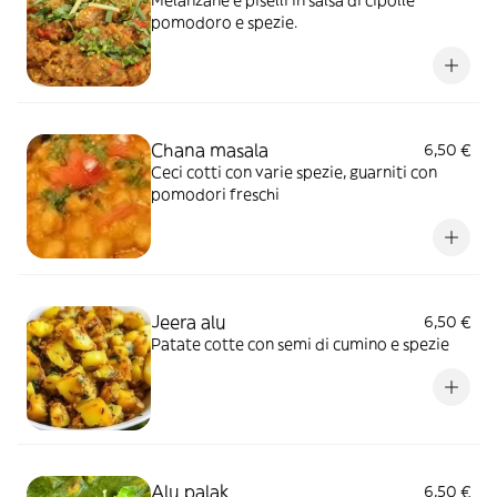
Melanzane e piselli in salsa di cipolle
pomodoro e spezie.
Chana masala
6,50 €
Ceci cotti con varie spezie, guarniti con
pomodori freschi
Jeera alu
6,50 €
Patate cotte con semi di cumino e spezie
Alu palak
6,50 €