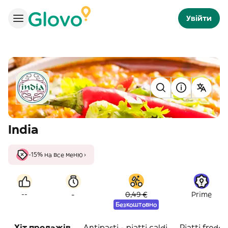
Увійти
India
-15% на все меню ›
-
--
0,49 €
Prime
Безкоштовно
Хіт продажів
Antipasti - piatti caldi
Piatti freddi