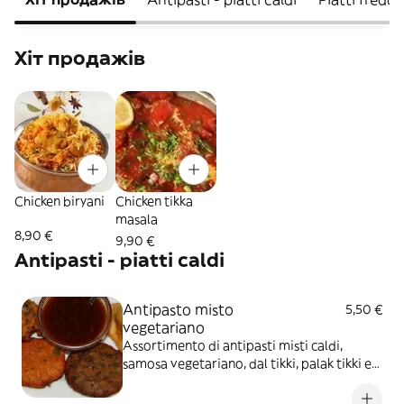
Хіт продажів
Chicken biryani
Chicken tikka
masala
8,90 €
9,90 €
Antipasti - piatti caldi
Antipasto misto
5,50 €
vegetariano
Assortimento di antipasti misti caldi,
samosa vegetariano, dal tikki, palak tikki e
subzi pakora per 1 persona, vegetariano