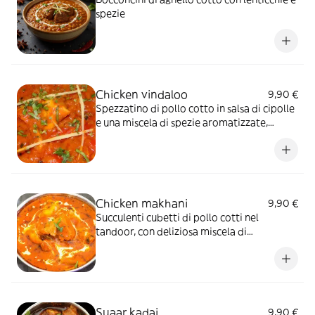
spezie
Chicken vindaloo
9,90 €
Spezzatino di pollo cotto in salsa di cipolle
e una miscela di spezie aromatizzate,
piccante
Chicken makhani
9,90 €
Succulenti cubetti di pollo cotti nel
tandoor, con deliziosa miscela di
pomodoro e spezie esotiche, in salsa
leggera
Suaar kadai
9,90 €