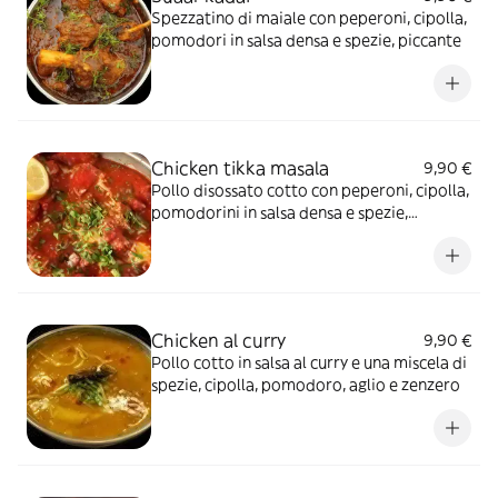
Spezzatino di maiale con peperoni, cipolla,
pomodori in salsa densa e spezie, piccante
Chicken tikka masala
9,90 €
Pollo disossato cotto con peperoni, cipolla,
pomodorini in salsa densa e spezie,
piccante
Chicken al curry
9,90 €
Pollo cotto in salsa al curry e una miscela di
spezie, cipolla, pomodoro, aglio e zenzero