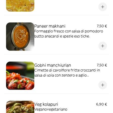
Paneer makhani
7,50 €
Formaggio fresco con salsa di pomodoro
butto anacardi e spezie eso tiche.
Gobhi manchiurian
7,50 €
Cimette di cavolfiore fritte croccanti in
salsa di soia con zenzero e aglio
contengono farina df (dairy free) and farina
nf (nut free).
Veg kolapuri
6,90 €
Veganovegetariano