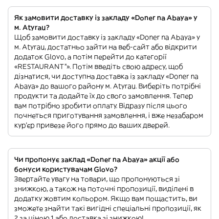
Як замовити доставку із закладу «Doner na Abaya» у
м. Atyrau?
Щоб замовити доставку із закладу «Doner na Abaya» у
м. Atyrau, достатньо зайти на веб-сайт або відкрити
додаток Glovo, а потім перейти до категорії
«RESTAURANT”». Потім введіть свою адресу, щоб
дізнатися, чи доступна доставка із закладу «Doner na
Abaya» до вашого району м. Atyrau. Виберіть потрібні
продукти та додайте їх до свого замовлення. Тепер
вам потрібно зробити оплату. Відразу після цього
почнеться приготування замовлення, і вже незабаром
кур'єр привезе його прямо до ваших дверей.
Чи пропонує заклад «Doner na Abaya» акції або
бонуси користувачам Glovo?
Звертайте увагу на товари, що пропонуються зі
знижкою, а також на поточні пропозиції, виділені в
додатку жовтим кольором. Якщо вам пощастить, ви
зможете знайти такі вигідні спеціальні пропозиції, як
2 за ціною 1 або доставка зі знижкою!