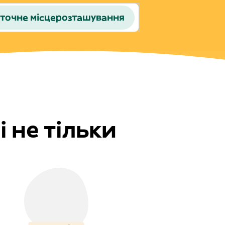
точне місцерозташування
 не тільки