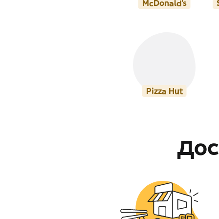
McDonald's
Pizza Hut
Дос