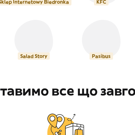
Sklep Internetowy Biedronka
KFC
Salad Story
Pasibus
тавимо все що завг