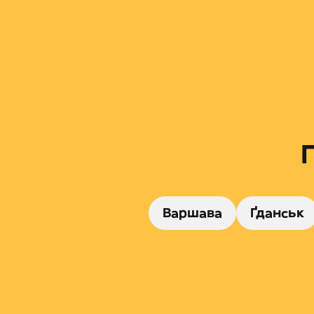
Варшава
Ґданськ