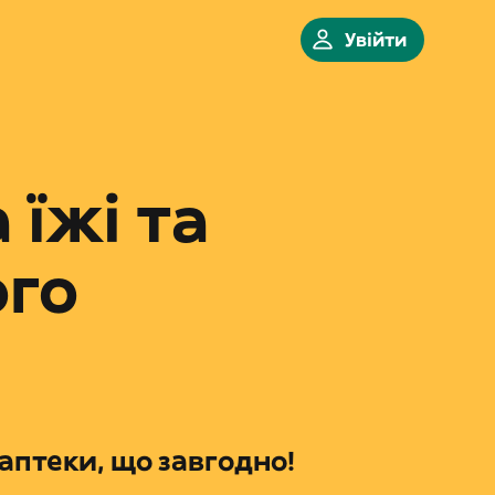
Увійти
 їжі та
ого
аптеки, що завгодно!