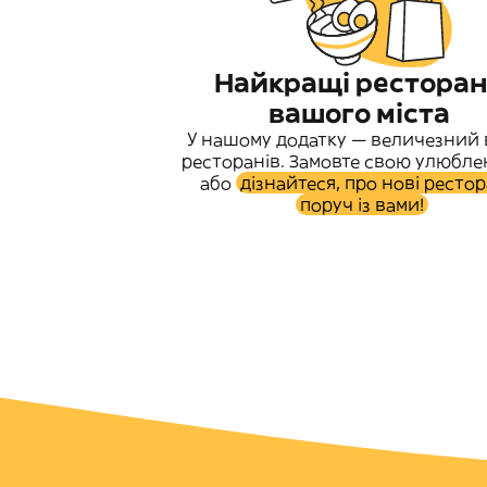
Найкращі рестора
вашого міста
У нашому додатку — величезний 
ресторанів. Замовте свою улюбле
або
дізнайтеся, про нові ресто
поруч із вами!