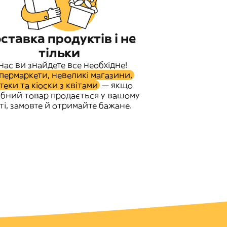
ставка продуктів і не
тільки
 нас ви знайдете все необхідне!
пермаркети, невеликі магазини,
теки та кіоски з квітами
— якщо
ібний товар продається у вашому
ті, замовте й отримайте бажане.