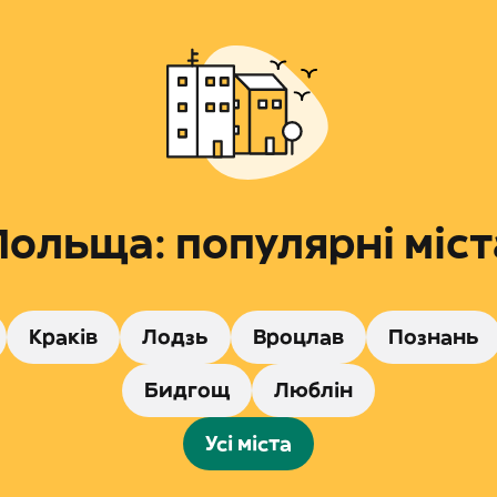
Польща: популярні міст
Краків
Лодзь
Вроцлав
Познань
Бидгощ
Люблін
Усі міста