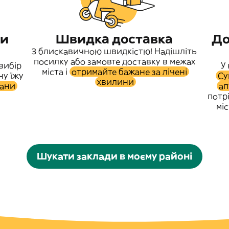
ни
Швидка доставка
До
З блискавичною швидкістю! Надішліть
посилку або замовте доставку в межах
вибір
У
міста і
отримайте бажане за лічені
ну їжу
Су
хвилини
рани
ап
потр
міс
Шукати заклади в моєму районі