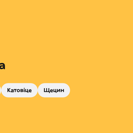
а
Катовіце
Щецин