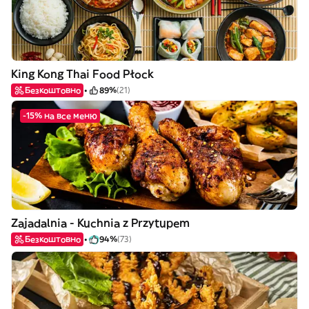
King Kong Thai Food Płock
Безкоштовно
89%
(21)
-15% на все меню
Zajadalnia - Kuchnia z Przytupem
Безкоштовно
94%
(73)