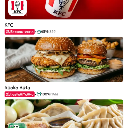
KFC
Безкоштовно
95%
(359)
Spoko Buła
Безкоштовно
100%
(146)