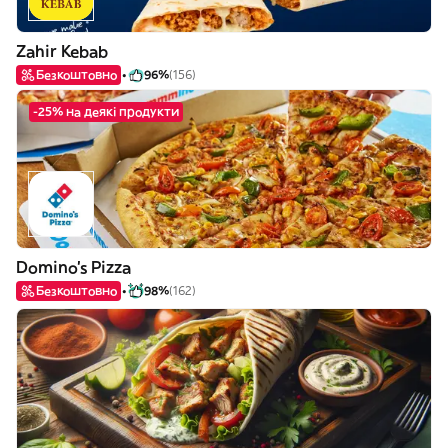
Zahir Kebab
Безкоштовно
96%
(156)
-25% на деякі продукти
Domino's Pizza
Безкоштовно
98%
(162)