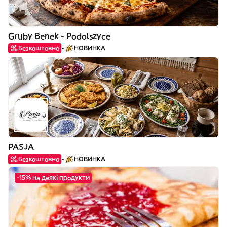
Gruby Benek - Podolszyce
Безкоштовно
НОВИНКА
PASJA
Безкоштовно
НОВИНКА
-15% на деякі продукти