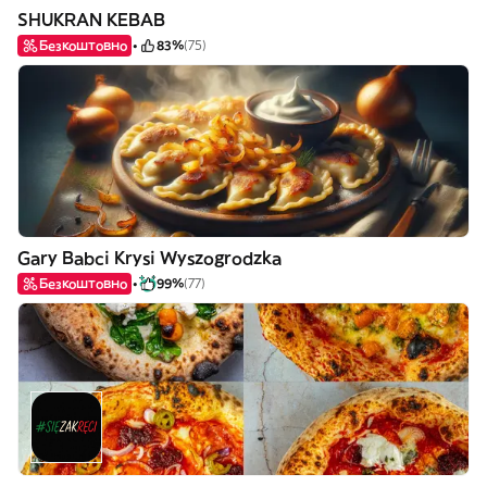
SHUKRAN KEBAB
Безкоштовно
83%
(75)
Gary Babci Krysi Wyszogrodzka
Безкоштовно
99%
(77)