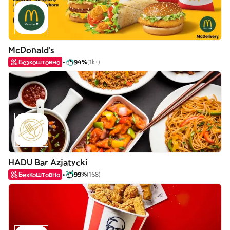
McDonald's
Безкоштовно
94%
(1k+)
HADU Bar Azjatycki
Безкоштовно
99%
(168)