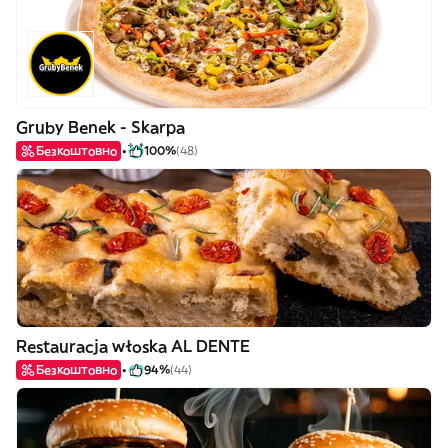
Gruby Benek - Skarpa
Безкоштовно
100%
(48)
Restauracja włoska AL DENTE
Безкоштовно
94%
(44)