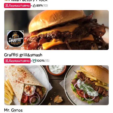
Безкоштовно
89%
(10)
Graffiti grill&smash
Безкоштовно
100%
(15)
Mr. Gyros