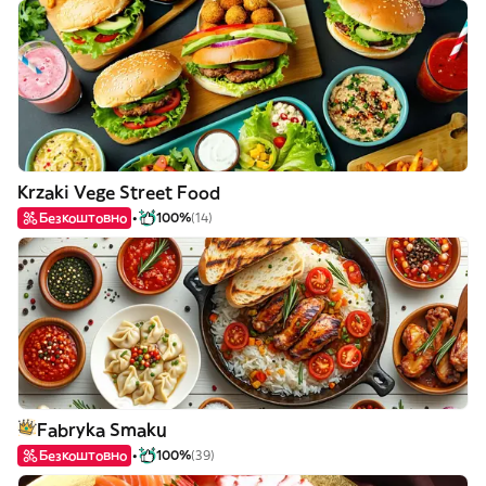
Krzaki Vege Street Food
Безкоштовно
100%
(14)
Fabryka Smaku
Безкоштовно
100%
(39)