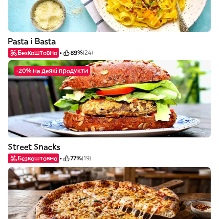
Pasta i Basta
Безкоштовно
89%
(24)
-20% на деякі продукти
Street Snacks
Безкоштовно
77%
(19)