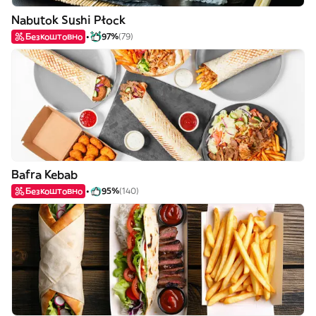
Nabutok Sushi Płock
Безкоштовно
97%
(79)
Bafra Kebab
Безкоштовно
95%
(140)