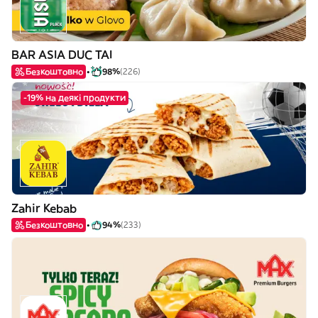
BAR ASIA DUC TAI
Безкоштовно
98%
(226)
-19% на деякі продукти
Zahir Kebab
Безкоштовно
94%
(233)