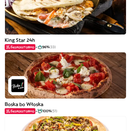
King Star 24h
Безкоштовно
96%
(33)
Boska bo Włoska
Безкоштовно
100%
(51)