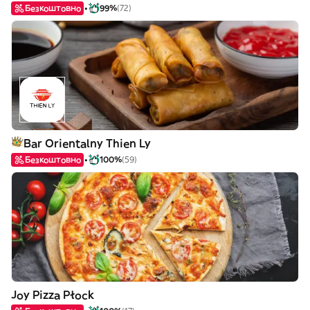
Безкоштовно
99%
(72)
Bar Orientalny Thien Ly
Безкоштовно
100%
(59)
Joy Pizza Płock