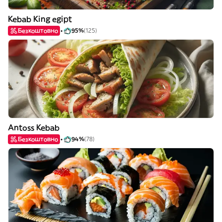
Kebab King egipt
Безкоштовно
95%
(125)
Antoss Kebab
Безкоштовно
94%
(78)