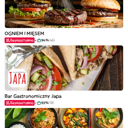
OGNIEM I MIĘSEM
Безкоштовно
94%
(46)
Bar Gastronomiczny Japa
Безкоштовно
93%
(18)