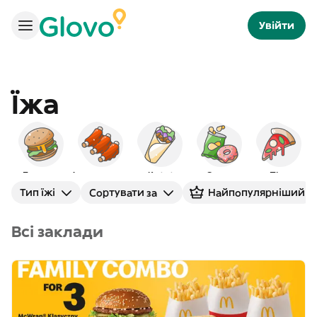
Увійти
Їжа
Бургери
Американська
Кебаб
Снеки
Піца
Тип їжі
Сортувати за
Найпопулярніший
Всі заклади