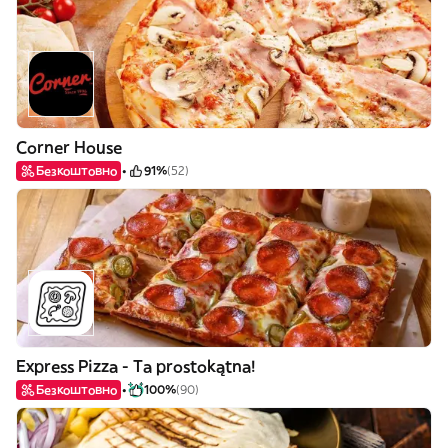
Corner House
Безкоштовно
91%
(52)
Express Pizza - Ta prostokątna!
Безкоштовно
100%
(90)