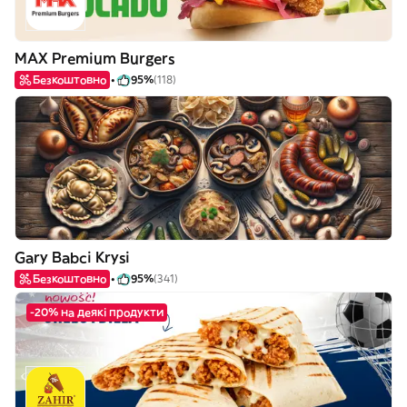
MAX Premium Burgers
Безкоштовно
95%
(118)
Gary Babci Krysi
Безкоштовно
95%
(341)
-20% на деякі продукти