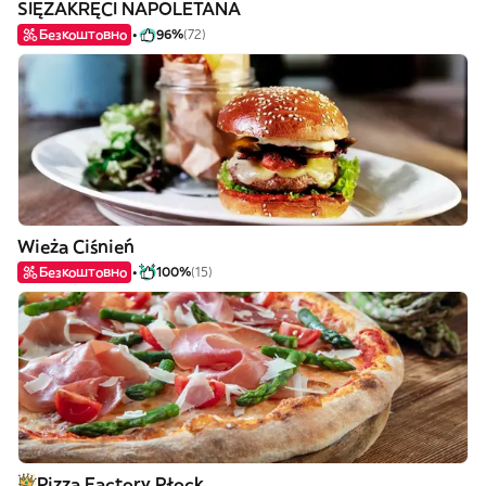
SIĘZAKRĘCI NAPOLETANA
Безкоштовно
96%
(72)
Wieża Ciśnień
Безкоштовно
100%
(15)
Pizza Factory Płock