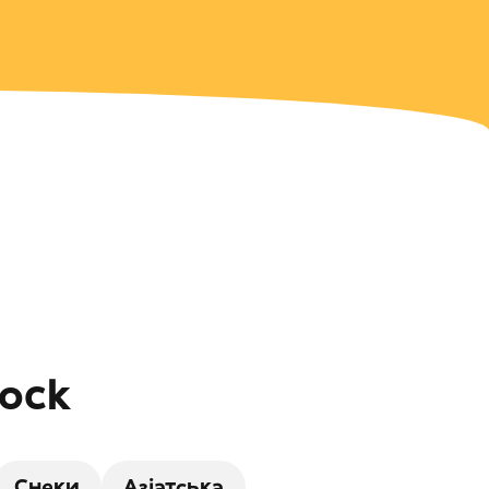
łock
Снеки
Азіатська