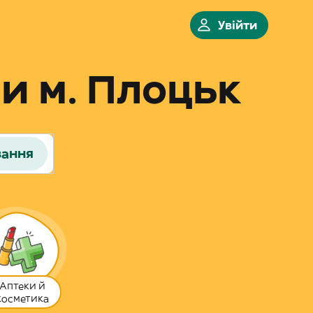
Увійти
и м. Плоцьк
вання
Аптеки й
косметика