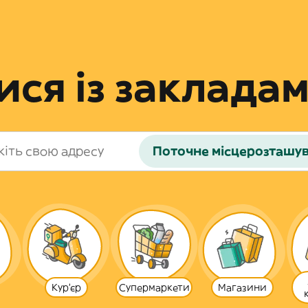
ся із закладам
Поточне місцерозташу
Кур'єр
Супермаркети
Магазини