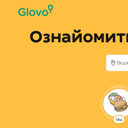
Ознайомити
Їжа