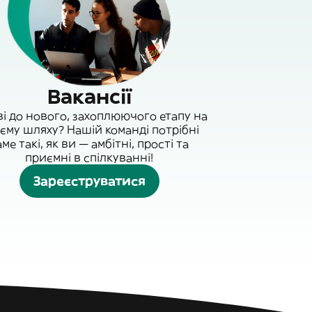
Вакансії
ві до нового, захоплюючого етапу на
єму шляху? Нашій команді потрібні
аме такі, як ви — амбітні, прості та
приємні в спілкуванні!
Зареєструватися