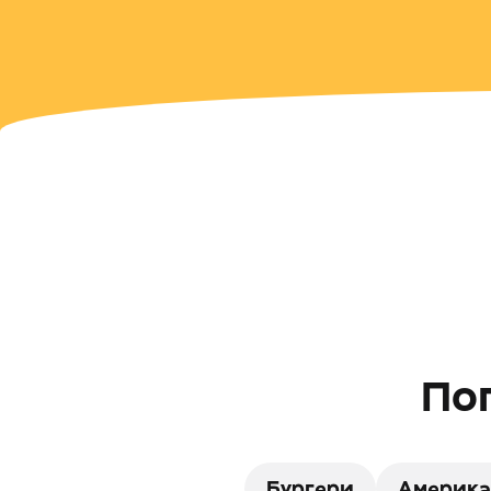
Поп
Бургери
Америка