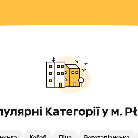
улярні Категорії у м. P
нська
Кебаб
Піца
Вегетаріанська