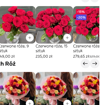
-15%
-20%
Czerwone róże, 9
Czerwone róże, 15
Czerwone róże, 21
sztuk
sztuk
sztuk
49,00 zł
235,00 zł
279,65 zł
329,00 zł
ch Róż