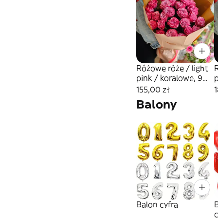
Różowe róże / light
R
pink / koralowe, 9
p
sztuk
155,00 zł
1
Balony
Balon cyfra