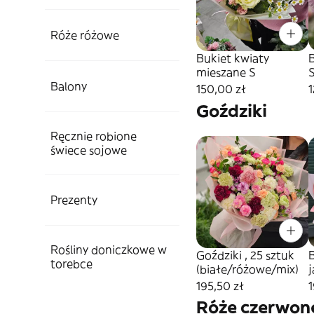
Róże różowe
Bukiet kwiaty
mieszane S
Balony
150,00 zł
1
Goździki
Ręcznie robione
świece sojowe
Prezenty
Rośliny doniczkowe w
Goździki , 25 sztuk
torebce
(białe/różowe/mix)
195,50 zł
1
Róże czerwon