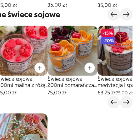
35,00 zł
5,00 zł
35,00 zł
ne świece sojowe
-15%
-20%
Świeca sojowa
Świeca sojowa
Świeca sojowa
00ml malina z różą.
200ml pomarańcza
medytacja i spa
róża
250ml
5,00 zł
75,00 zł
63,75 zł
75,00 zł