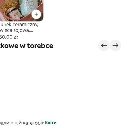
Kubek ceramiczny,
świeca sojowa,
ilecik w torebce
50,00 zł
zkowe w torebce
ди в цій категорії:
Квіти