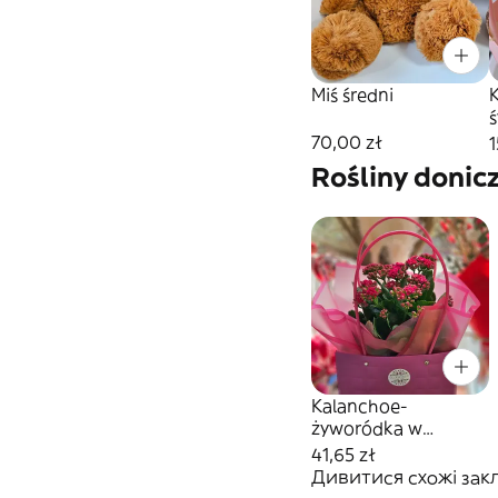
Miś średni
b
70,00 zł
1
Rośliny donic
Kalanchoe-
żyworódka w
torebce
41,65 zł
Дивитися схожі закла