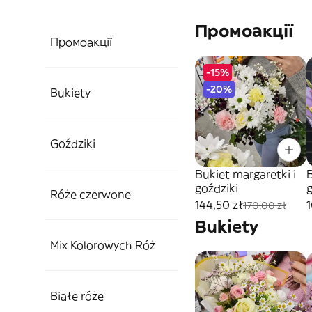
Промоакції
Промоакції
-15%
-20%
Bukiety
Goździki
Bukiet margaretki i
goździki
Róże czerwone
144,50 zł
1
170,00 zł
Bukiety
Mix Kolorowych Róż
Białe róże