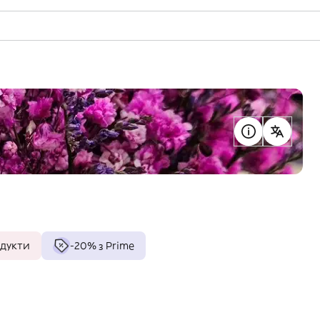
одукти
-20% з Prime