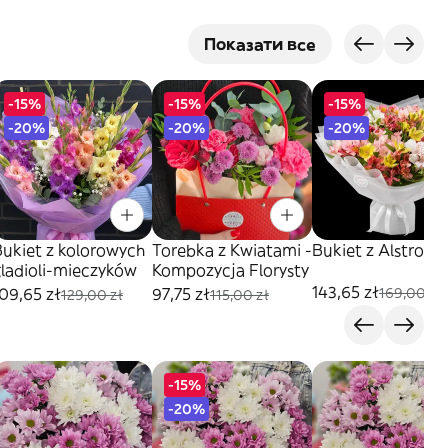
Показати все
-15%
-15%
-15%
-20%
-20%
-20%
Bukiet z kolorowych
Torebka z Kwiatami -
Bukiet z Alstromer
gladioli-mieczyków
Kompozycja Florysty
143,65 zł
09,65 zł
97,75 zł
169,00 zł
129,00 zł
115,00 zł
-15%
-20%