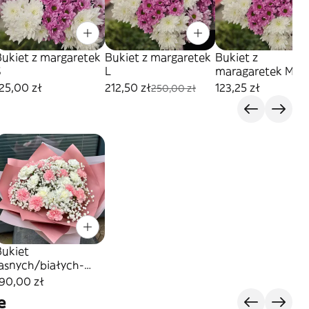
Bukiet z margaretek
Bukiet z margaretek
Bukiet z
S
L
maragaretek M
25,00 zł
212,50 zł
123,25 zł
250,00 zł
Bukiet
jasnych/białych-
różowych goździków
90,00 zł
z gipsówką
e