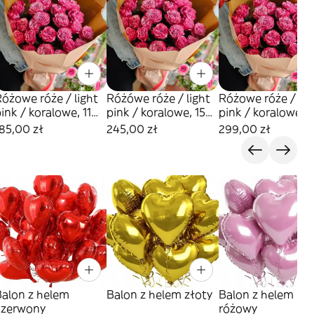
óżowe róże / light
Różówe róże / light
Różowe róże / lig
ink / koralowe, 11
pink / koralowe, 15
pink / koralowe, 1
sztuk
sztuk
sztuk
85,00 zł
245,00 zł
299,00 zł
Balon z helem
Balon z helem złoty
Balon z helem
czerwony
różowy