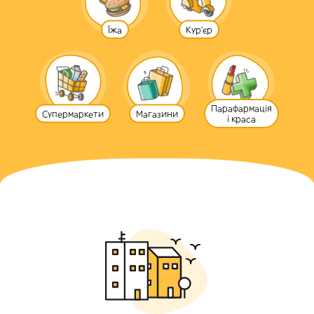
Їжа
Кур'єр
Парафармація
Супермаркети
Магазини
і краса