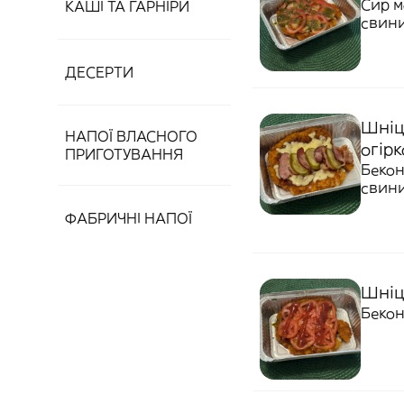
Сир м
КАШІ ТА ГАРНІРИ
свин
ДЕСЕРТИ
Шніц
НАПОЇ ВЛАСНОГО
огірк
ПРИГОТУВАННЯ
Бекон
свин
ФАБРИЧНІ НАПОЇ
Шніц
Бекон