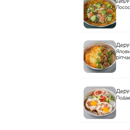
Дерун
Лосос
Деру
Ялови
ріпча
Дерун
Подає