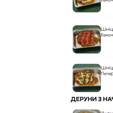
Шніц
Бекон
Шніц
Печер
ДЕРУНИ З Н