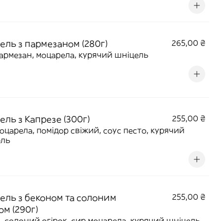
ель з пармезаном (280г)
265,00 ₴
армезан, моцарела, курячий шніцель
ль з Капрезе (300г)
255,00 ₴
оцарела, помідор свіжий, соус песто, курячий
ель
ель з беконом та солоним
255,00 ₴
ом (290г)
, солоний огірок, сир моцарела, курячий шніцель