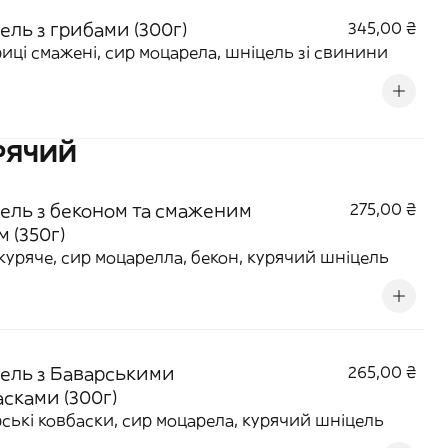
ель з грибами (300г)
345,00 ₴
иці смажені, сир моцарела, шніцель зі свинини
РЯЧИЙ
ель з беконом та смаженим
275,00 ₴
 (350г)
куряче, сир моцарелла, бекон, курячий шніцель
ель з Баварськими
265,00 ₴
асками (300г)
ські ковбаски, сир моцарела, курячий шніцель