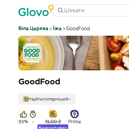
Біла Церква
Їжа
GoodFood
GoodFood
Найпопулярніший ›
93%
-
19,00 ₴
Prime
Безкоштовно