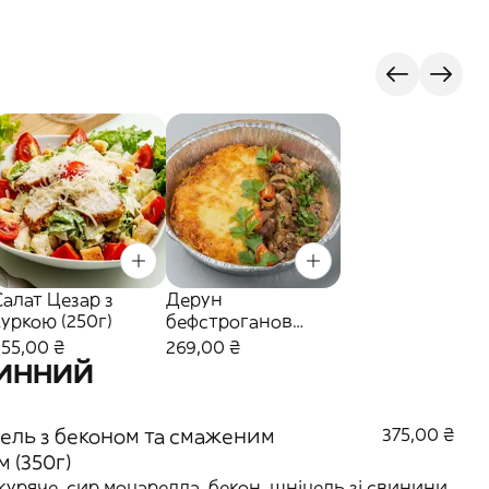
Салат Цезар з
Дерун
куркою (250г)
бефстроганов
(490г)
255,00 ₴
269,00 ₴
ВИННИЙ
ель з беконом та смаженим
375,00 ₴
 (350г)
куряче, сир моцарелла, бекон, шніцель зі свинини