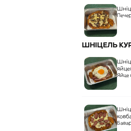
Шніц
Печер
ШНІЦЕЛЬ КУ
Шніц
яйцем
Яйце 
Шніц
ковб
Бавар