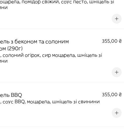
оцарела, помідор свіжий, соус песто, шніцель зі
ини
ель з беконом та солоним
355,00 ₴
ом (290г)
, солоний огірок, сир моцарела, шніцель зі
ини
ель BBQ
355,00 ₴
, соус BBQ, моцарела, шніцель зі свинини