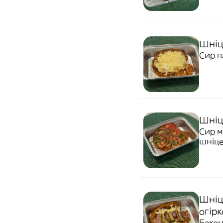
Шніц
Сир п
Шніце
Сир м
шніц
Шніц
огірк
Бекон