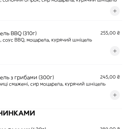
ель BBQ (310г)
255,00 ₴
, соус BBQ, моцарела, курячий шніцель
ель з грибами (300г)
245,00 ₴
иці смажені, сир моцарела, курячий шніцель
АЧИНКАМИ