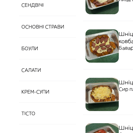
СЕНДВІЧІ
ОСНОВНІ СТРАВИ
Шніц
ковб
Бавар
БОУЛИ
САЛАТИ
Шніц
Сир п
КРЕМ-СУПИ
ТІСТО
Шніце