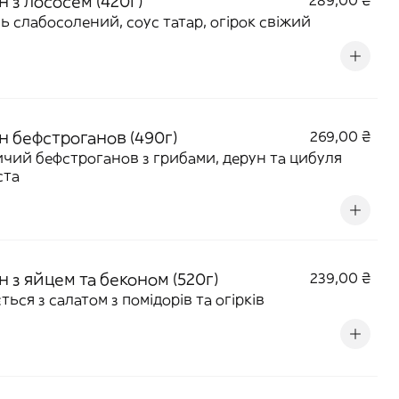
 з лососем (420г)
289,00 ₴
ь слабосолений, соус татар, огірок свіжий
н бефстроганов (490г)
269,00 ₴
чий бефстроганов з грибами, дерун та цибуля
ста
 з яйцем та беконом (520г)
239,00 ₴
ться з салатом з помідорів та огірків