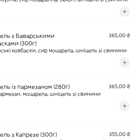
ель з Баварськими
365,00 ₴
асками (300г)
ські ковбаски, сир моцарела, шніцель зі свинини
ель із пармезаном (280г)
365,00 ₴
армезан, моцарела, шніцель зі свинини
ль з Капрезе (300г)
355,00 ₴