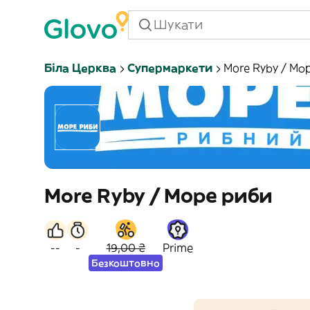
Біла Церква
Супермаркети
More Ryby / Мо
More Ryby / Море риби
--
-
19,00 ₴
Prime
Безкоштовно