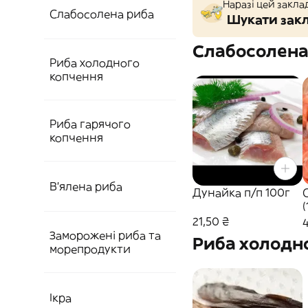
Наразі цей закла
Слабосолена риба
Шукати закл
Слабосолена
Риба холодного
копчення
Риба гарячого
копчення
В'ялена риба
Дунайка п/п 100г
(
21,50 ₴
Заморожені риба та
Риба холодн
морепродукти
Ікра