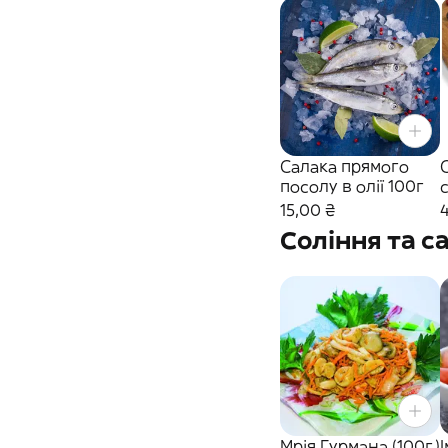
Салака прямого
посолу в олії 100г
15,00 ₴
Соління та с
Мрія Гурмана (100г.)