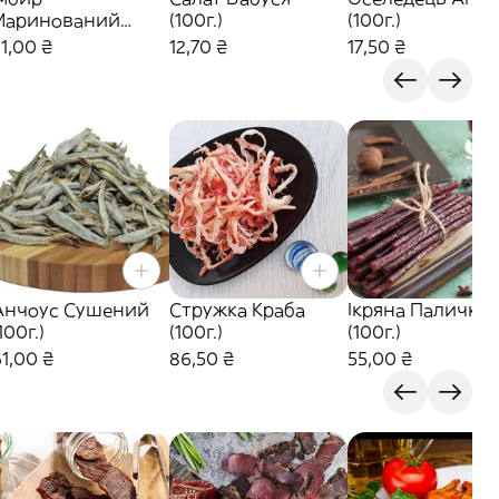
Маринований
(100г.)
(100г.)
100г.)
1,00 ₴
12,70 ₴
17,50 ₴
Анчоус Сушений
Стружка Краба
Ікряна Паличка
100г.)
(100г.)
(100г.)
1,00 ₴
86,50 ₴
55,00 ₴