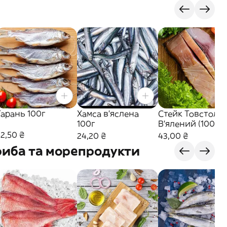
Тарань 100г
Хамса в'яслена
Стейк Товстоло
100г
В’ялений (100г.)
2,50 ₴
24,20 ₴
43,00 ₴
риба та морепродукти