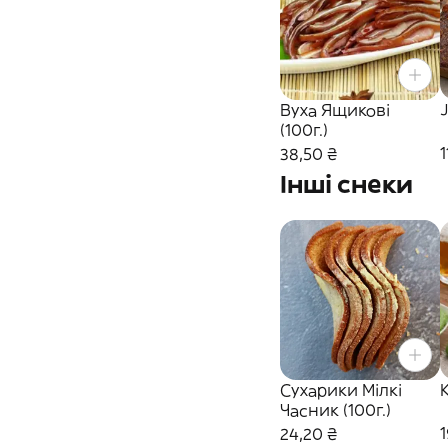
Вуха Ящикові
(100г.)
1
38,50 ₴
Інші снеки
Сухарики Мілкі
К
Часник (100г.)
1
24,20 ₴