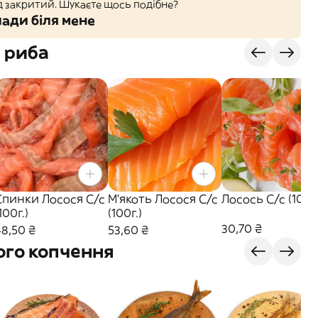
д закритий. Шукаєте щось подібне?
ади біля мене
 риба
Спинки Лосося С/с
М'якоть Лосося С/с
Лосось С/с (100г.
100г.)
(100г.)
30,70 ₴
48,50 ₴
53,60 ₴
ого копчення