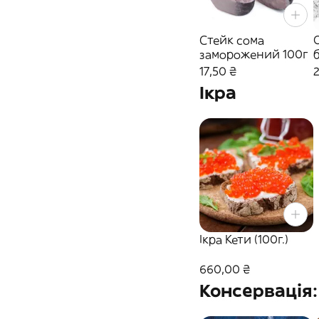
Стейк сома
заморожений 100г
17,50 ₴
Ікра
Ікра Кети (100г.)
660,00 ₴
Консервація: