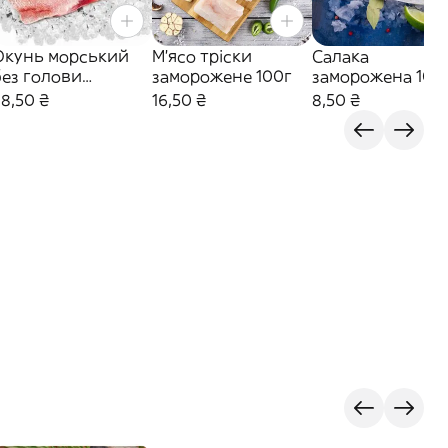
Окунь морський
М'ясо тріски
Салака
без голови
заморожене 100г
заморожена 100
заморожений 100г
28,50 ₴
16,50 ₴
8,50 ₴