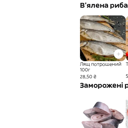
В'ялена риба
Лящ потрошений
100г
5
28,50 ₴
Заморожені 