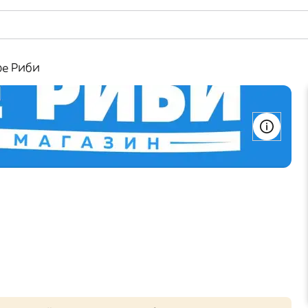
ре Риби