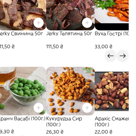
Jerky Свинина 50г
Jerky Телятина 50г
Вуха Гострі (100г.
11,50 ₴
111,50 ₴
33,00 ₴
ранч Васабі (100г.)
Кукурудза Сир
Арахіс Смажени
(100г.)
(100г.)
9,30 ₴
26,30 ₴
22,00 ₴