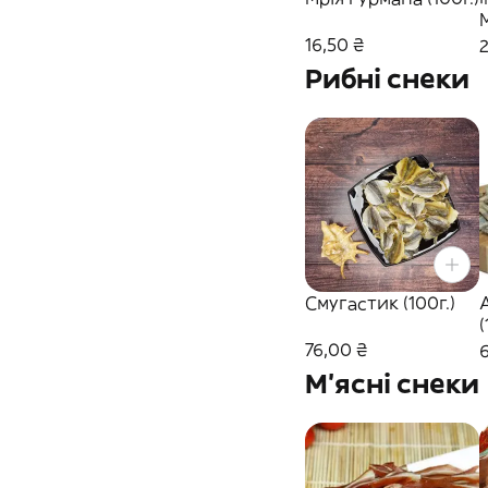
(
16,50 ₴
2
Рибні снеки
Смугастик (100г.)
(
76,00 ₴
6
М'ясні снеки