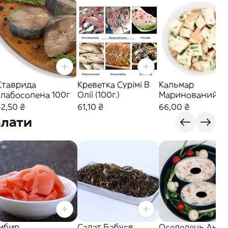
Ставрида
Креветка Сурімі В
Кальмар
слабосолена 100г
Олії (100г.)
Маринований
(100г.)
42,50 ₴
61,10 ₴
66,00 ₴
алати
Імбир
Салат Бабуся
Оселедець Анан