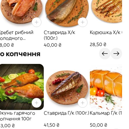
Хребет рибний
Ставрида Х/к
Корюшка Х/к (100
холодного
(100г.)
копчення 100г
28,50 ₴
8,00 ₴
40,00 ₴
го копчення
Окунь гарячого
Ставрида Г/к (100г.)
Кальмар Г/к (100г
копчення 100г
41,50 ₴
50,00 ₴
43,00 ₴