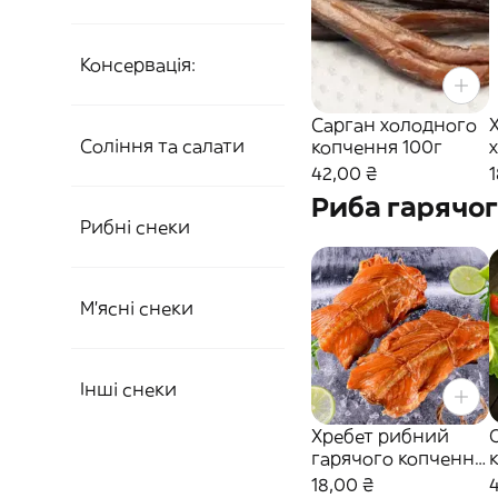
Консервація:
Сарган холодного
Соління та салати
копчення 100г
42,00 ₴
1
Риба гарячо
Рибні снеки
М'ясні снеки
Інші снеки
Хребет рибний
гарячого копчення
100г
18,00 ₴