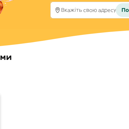
По
ями