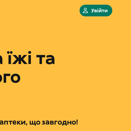
Увійти
 їжі та
ого
аптеки, що завгодно!