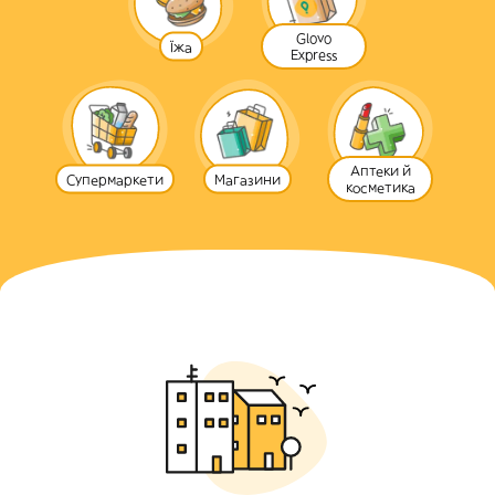
Glovo
Їжа
Express
Аптеки й
Супермаркети
Магазини
косметика