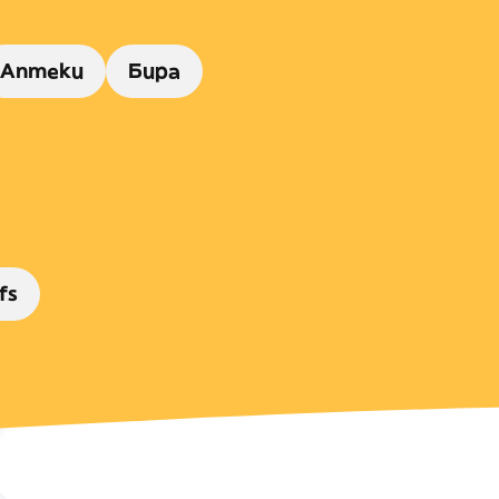
Аптеки
Бира
fs