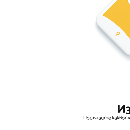
И
Поръчайте каквото