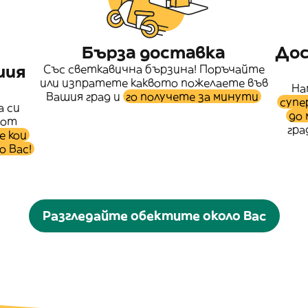
Бърза доставка
Дос
шия
Със светкавична бързина! Поръчайте
или изпратете каквото пожелаете във
На
Вашия град и
го получете за минути
супе
 си
до 
 от
гра
е кои
о Вас!
Разгледайте обектите около Вас