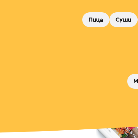
Пица
Суши
M