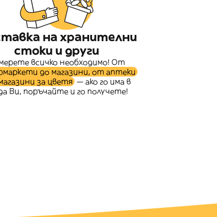
тавка на хранителни
стоки и други
мерете всичко необходимо! От
рмаркети до магазини, от аптеки
магазини за цветя
— ако го има в
да Ви, поръчайте и го получете!