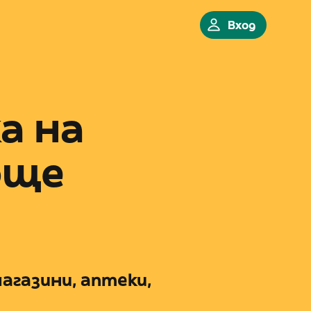
Вход
а на
още
агазини, аптеки,