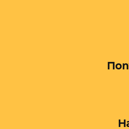
Поп
Н