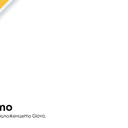
то
риложението Glovo.