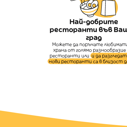
Най-добрите
ресторанти във Ва
град
Можете да поръчате любимата
храна от голямо разнообразие
ресторанти или
и да разгледат
нови ресторанти са в близост д