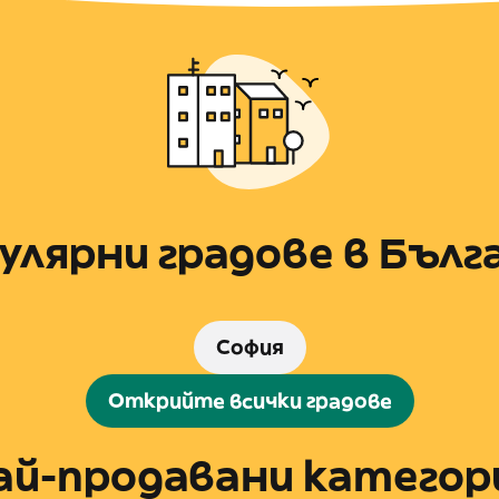
улярни градове в Бълг
София
Открийте всички градове
ай-продавани категор