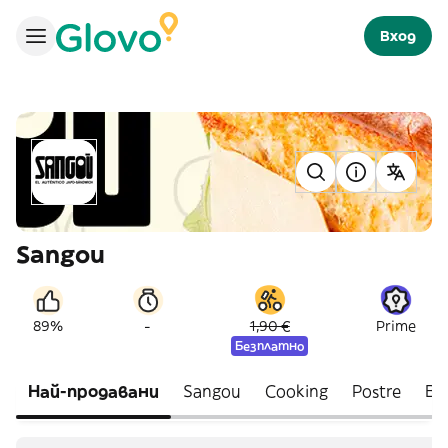
Вход
Sangou
-
89%
1,90 €
Prime
Безплатно
Най-продавани
Sangou
Cooking
Postre
Be