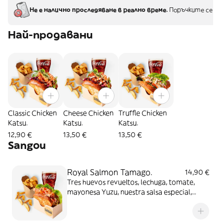
Не е налично проследяване в реално време.
Поръчките се д
Най-продавани
Classic Chicken
Cheese Chicken
Truffle Chicken
Katsu.
Katsu.
Katsu.
12,90 €
13,50 €
13,50 €
Sangou
Royal Salmon Tamago.
14,90 €
Tres huevos revueltos, lechuga, tomate,
mayonesa Yuzu, nuestra salsa especial,
semillas de sésamo y Salmón Ahumado