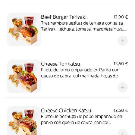
Beef Burger Teriyaki.
13,90 €
Tres hamburguesitas de ternera con salsa
Teriyaki, lechuga, tomate, mayonesa Yuzu,
semillas de sésamo, salsa especial, rúcula y
pepinillos
Cheese Tonkatsu.
13,50 €
Filete de lomo empanado en Panko con
queso de cabra, col marinada, hojas de
rúcula, lechuga, tomate, mayonesa Yuzu,
semillas de sésamo y salsa de mostaza
japonesa
Cheese Chicken Katsu.
13,50 €
Filete de pechuga de pollo empanado en
panko con queso de cabra, con col
marinada, hojas de rúcola, lechuga, tomate,
mayonesa yuzu , semillas de sésamo y salsa