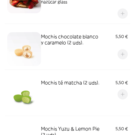
nazúcar glass
Mochis chocolate blanco
5,50 €
y caramelo (2 uds).
Mochis té matcha (2 uds).
5,50 €
Mochis Yuzu & Lemon Pie
5,50 €
(2 uds).