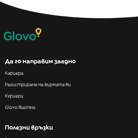
Да го направим заедно
Кариера
Регистриране на фирмата ви
Куриери
Glovo Business
Полезни връзки