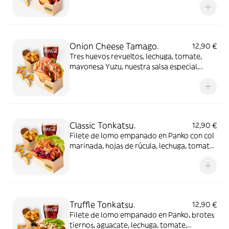
Onion Cheese Tamago.
12,90 €
Tres huevos revueltos, lechuga, tomate,
mayonesa Yuzu, nuestra salsa especial,
semillas de sésamo, cebolla en tempura y
queso de cabra
Classic Tonkatsu.
12,90 €
Filete de lomo empanado en Panko con col
marinada, hojas de rúcula, lechuga, tomate,
mayonesa Yuzu, semillas de sésamo y salsa
mostaza japonesa
Truffle Tonkatsu.
12,90 €
Filete de lomo empanado en Panko, brotes
tiernos, aguacate, lechuga, tomate,