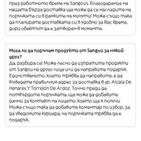
през работното време на Sangou’s. Благодарение на
нашата бърза доставка ще може да се насладите на
поръчката си в рамките на минути! Може също така
да планирате доставката си в удобно за Вас време,
дори обектът да е затворен в момента.
Мога ли да поръчам продукти от Sangou за някой
друг?
Да, разбира се! Може лесно да изпратите продукти
от Sangou на друго лице или да направите подарък.
Единственото, което трябва да направите, е да
въведете правилния адрес за доставка в гр. Alcala De
Henares Y Torrejon De Ardoz. Точно преди да
потвърдите поръчката, ще може да добавите
данни за контакт на лицето, което ще я получи.
Може също така да добавите коментар по избор, за
да уведомите куриера, че поръчката трябва да е
подарък.