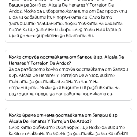
Вашия район в гр. Alcala De Henares Y Torrejon De
Ardoz. Може да изберете желаните от Вас продукти
и да ги добавите към поръчката си. След като
завършите плащането, подготовката на Вашата
поръчка ще започне и скоро след това наш куриер
ще я донесе директно до вратата Ви.
Колко струва доставката от Sangou в гр. Alcala De
Henares Y Torrejon De Ardoz?
За да разберете колко струва доставката от Sangou
в гр. Alcala De Henares Y Torrejon De Ardoz, вижте
таксата за доставка в горната част на
страницата. Може да я видите и в разбивката на
разходите, преди да направите поръчката си.
Колко време отнема доставката от Sangou в гр.
Alcala De Henares Y Torrejon De Ardoz?
След като добавите своя адрес, ще може да видите
какво е очакваното време за доставка за всеки обект