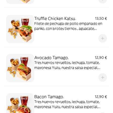
de mostaza japonesa
Truffle Chicken Katsu.
13,50 €
Filete de pechuga de pollo empanado en
panko, con brotes tiernos , aguacate,
lechuga, tomate, mayonesa yuzu , semillas
de sésamo y salsa de trufa
Avocado Tamago.
12,90 €
Tres huevos revueltos, lechuga, tomate,
mayonesa Yuzu, nuestra salsa especial,
semillas de sésamo y láminas de aguacate
Bacon Tamago.
12,90 €
Tres huevos revueltos, lechuga, tomate,
mayonesa Yuzu, nuestra salsa especial,
semillas de sésamo y bacon crujiente