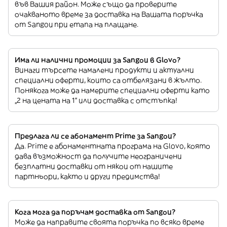
във Вашия район. Може също да проверите
очакваното време за доставка на Вашата поръчка
от Sangou при етапа на плащане.
Има ли налични промоции за Sangou в Glovo?
Винаги търсете намалени продукти и актуални
специални оферти, които са отбелязани в жълто.
Понякога може да намерите специални оферти като
„2 на цената на 1“ или доставка с отстъпка!
Предлага ли се абонамент Prime за Sangou?
Да. Prime е абонаментната програма на Glovo, която
дава възможност да получите неограничени
безплатни доставки от някои от нашите
партньори, както и други предимства!
Кога мога да поръчам доставка от Sangou?
Може да направите своята поръчка по всяко време