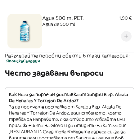
Agua 500 ml PET.
1,90 €
Agua de 500 ml
Разгледайте подобни обекти в тази категория:
Японска
Сандвич
Често задавани въпроси
Как мога да поръчам доставка от Sangou в гр. Alcala
De Henares Y Torrejon De Ardoz?
За да поръчате доставка от Sangou в гр. Alcala De
Henares Y Torrejon De Ardoz, единственото, което
трябва да направите, е да отворите уебсайта или
приложението на Glovo и да отидете на категория
„RESTAURANT”. След това въведете адреса си, за да
видите дали доставката от Sangou е налична във