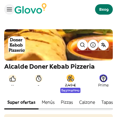
Вход
Alcalde Doner Kebab Pizzeria
-
--
2,49 €
Prime
Безплатно
Super ofertas
Menús
Pizzas
Calzone
Tapas v