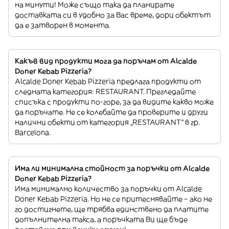
на минути! Може също така да планирате
доставката си в удобно за Вас време, дори обектът
да е затворен в момента.
Какъв вид продукти мога да поръчам от Alcalde
Doner Kebab Pizzeria?
Alcalde Doner Kebab Pizzeria предлага продукти от
следната категория: RESTAURANT. Прегледайте
списъка с продукти по-горе, за да видите какво може
да поръчате. Не се колебайте да проверите и други
налични обекти от категория „RESTAURANT“ в гр.
Barcelona.
Има ли минимална стойност за поръчки от Alcalde
Doner Kebab Pizzeria?
Има минимално количество за поръчки от Alcalde
Doner Kebab Pizzeria. Но не се притеснявайте – ако не
го достигнете, ще трябва единствено да платите
допълнителна такса, а поръчката Ви ще бъде