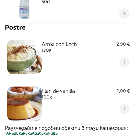
50cl
Postre
Arroz con Lech
2,90 €
130g
Flan de vanilla
2,00 €
100g
Разгледайте подобни обекти в тази категория:
Американска
Арабска
Пица