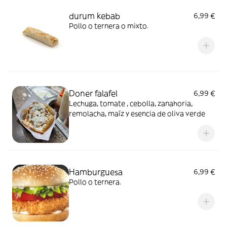
durum kebab
6,99 €
Pollo o ternera o mixto.
Doner falafel
6,99 €
Lechuga, tomate , cebolla, zanahoria,
remolacha, maíz y esencia de oliva verde
Hamburguesa
6,99 €
Pollo o ternera.