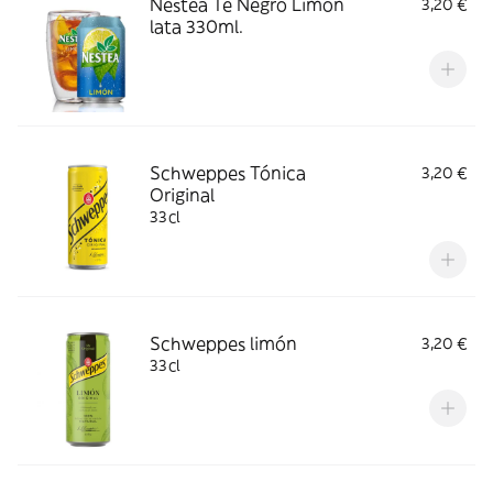
Nestea Té Negro Limón
3,20 €
lata 330ml.
Schweppes Tónica
3,20 €
Original
33cl
Schweppes limón
3,20 €
33cl