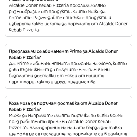
Alcalde Doner Kebab Pizzeria предлага голямо
разнообразие от продукти, които може да
поръчате. Разгледайте списъка с продукти и
изберете какво искате да поръчате от Alcalde Doner
Kebab Pizzeria.
Предлага ли се абонамент Prime за Alcalde Doner
Kebab Pizzeria?
Да. Prime е абонаментната програма на Glovo, която
дава възможност да получите неограничени
безплатни доставки от някои от нашите
партньори, както и други предимства!
Кога мога да поръчам доставка от Alcalde Doner
Kebab Pizzeria?
Може да направите своята поръчка по всяко време
през работното време на Alcalde Doner Kebab
Pizzeria’s. Благодарение на нашата бърза доставка
ще може да се насладите на поръчката си в рамките