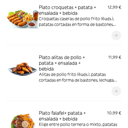
Plato croquetas + patata +
12,99 €
ensalada + bebida
Croquetas caseras de pollo frito (6uds.),
patatas cortadas en forma de bastones,
lechuga, col, tomate , cebolla, zanahoria,
remolacha, maíz, esencia de oliva verde y
bebida (330 ml.)
Plato alitas de pollo +
11,99 €
patata + ensalada +
bebida
Alitas de pollo frito (6uds.), patatas
cortadas en forma de bastones, lechuga,
col, tomate ,cebolla, zanahoria, remolacha,
maíz, esencia de oliva verde y bebida (330
ml.)
Plato falafel+ patata +
10,99 €
ensalada + bebida
Elige entre pollo ternera o mixto, patatas