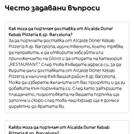
Често задавани въпроси
Как мога да поръчам доставка от Alcalde Doner
Kebab Pizzeria в гр. Barcelona?
За да поръчате доставка от Alcalde Doner Kebab
Pizzeria в гр. Barcelona, единственото, което трябва
да направите, е да отворите уебсайта или
приложението на Glovo и да отидете на категория
„RESTAURANT”. След това въведете адреса си, за да
видите дали доставката от Alcalde Doner Kebab
Pizzeria е налична във Вашия район в гр. Barcelona.
Може да изберете желаните от Вас продукти и да ги
добавите към поръчката си. След като завършите
плащането, подготовката на Вашата поръчка ще
започне и скоро след това наш куриер ще я донесе
директно до вратата Ви.
Какво мога да поръчам от Alcalde Doner Kebab
Pizzeria в гр. Barcelona?