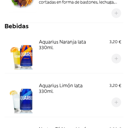
cortadas en forma de bastones, lechuga,
col, tomate ,cebolla, zanahoria, remolacha,
maíz, esencia de oliva verde y bebida (330
ml.)
Bebidas
Aquarius Naranja lata
3,20 €
330ml.
Aquarius Limón lata
3,20 €
330ml.