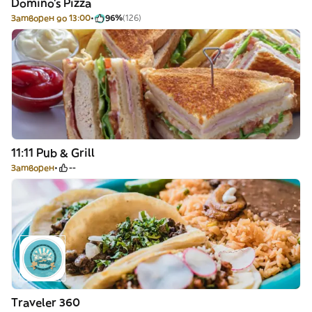
Domino's Pizza
Затворен до 13:00
96%
(126)
11:11 Pub & Grill
Затворен
--
Traveler 360