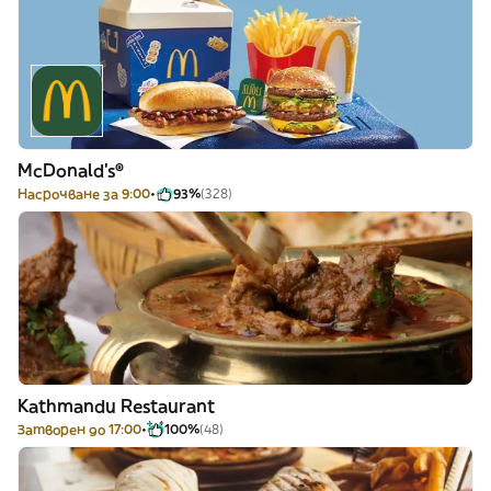
McDonald's®
Насрочване за 9:00
93%
(328)
Kathmandu Restaurant
Затворен до 17:00
100%
(48)