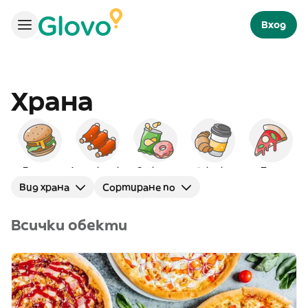
Вход
Храна
Бургери
Американска
Снаксове
Закуска
Пица
Вид храна
Сортиране по
Всички обекти