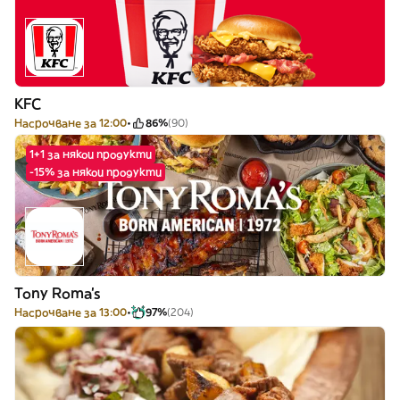
KFC
Насрочване за 12:00
86%
(90)
1+1 за някои продукти
-15% за някои продукти
Tony Roma's
Насрочване за 13:00
97%
(204)