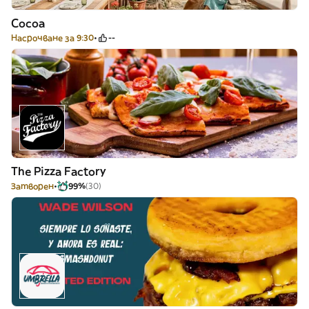
Cocoa
Насрочване за 9:30
--
The Pizza Factory
Затворен
99%
(30)