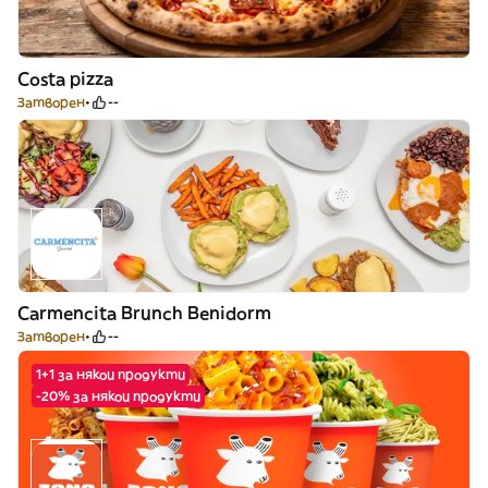
Costa pizza
Затворен
--
Carmencita Brunch Benidorm
Затворен
--
1+1 за някои продукти
-20% за някои продукти