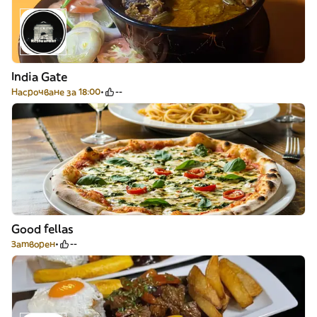
India Gate
Насрочване за 18:00
--
Good fellas
Затворен
--