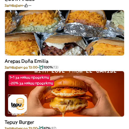
Затворен
--
Arepas Doña Emilia
Затворен до 13:00
100%
(13)
1+1 за някои продукти
-20% за някои продукти
Tepuy Burger
Затворен до 13:00
97%
(87)