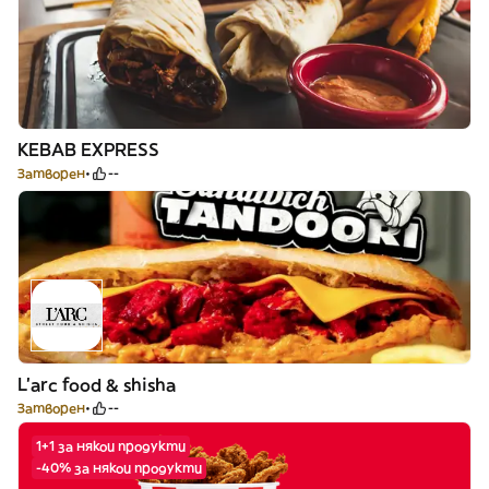
KEBAB EXPRESS
Затворен
--
L'arc food & shisha
Затворен
--
1+1 за някои продукти
-40% за някои продукти