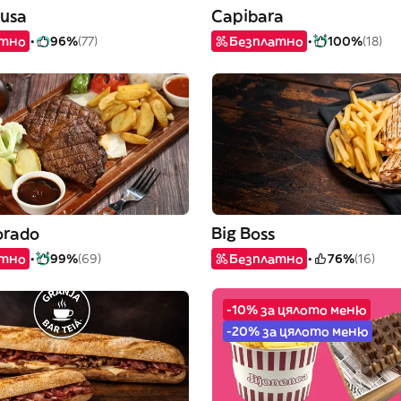
usa
Capibara
атно
96%
(77)
Безплатно
100%
(18)
orado
Big Boss
атно
99%
(69)
Безплатно
76%
(16)
-10% за цялото меню
-20% за цялото меню