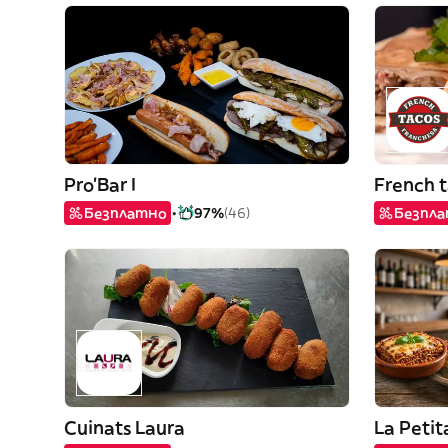
Pro'Bar I
French 
Безплатно
97%
(46)
Безпл
Cuinats Laura
La Petit