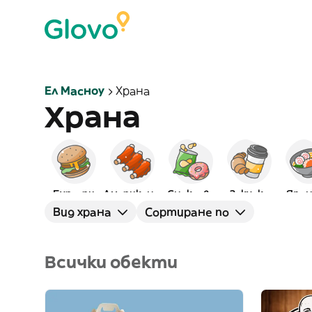
Ел Масноу
Храна
Храна
Бургери
Американска
Снаксове
Закуска
Япон
Вид храна
Сортиране по
Всички обекти