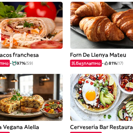
tacos franchesa
Forn De Llenya Mateu
атно
97%
(59)
Безплатно
81%
(17)
a Vegana Alella