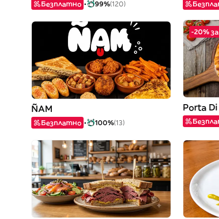
Безплатно
99%
(120)
Безпл
-20% з
Porta Di
ÑAM
Безпл
Безплатно
100%
(13)