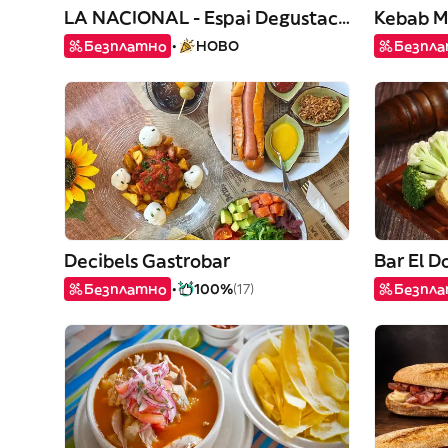
LA NACIONAL - Espai Degustació
Kebab M
Безплатно
НОВО
Безпл
Decibels Gastrobar
Bar El D
Безплатно
100%
(17)
Безпл