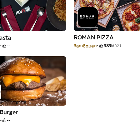
asta
ROMAN PIZZA
--
Затворен
38%
(42)
 Burger
--