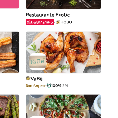
Restaurante Exotic
Безплатно
НОВО
VaBé
Затворен
100%
(39)