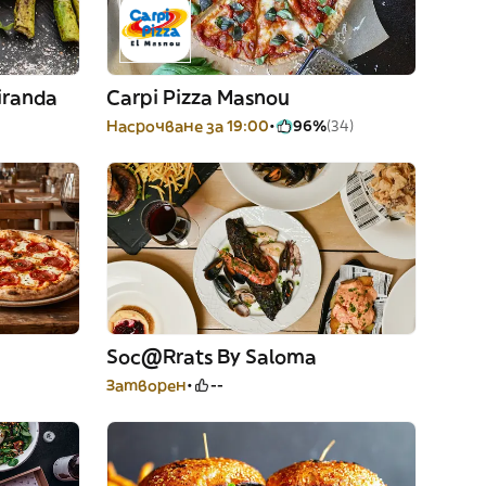
iranda
Carpi Pizza Masnou
Насрочване за 19:00
96%
(34)
Soc@Rrats By Saloma
Затворен
--