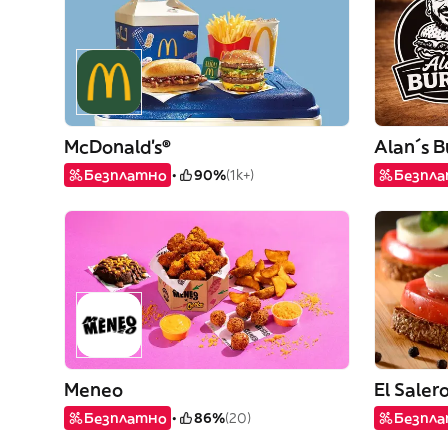
McDonald's®
Alan´s B
Безплатно
90%
(1k+)
Безпл
Meneo
El Salero
Безплатно
86%
(20)
Безпл