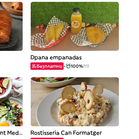
Dpana empanadas
Безплатно
100%
(11)
Cerveseria Bar Restaurant Mediterráneo
Rostisseria Can Formatger