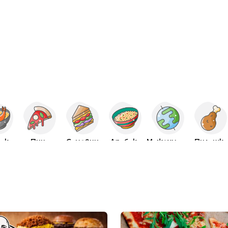
ска
Пица
Сандвич
Арабска
Международна
Пилешко