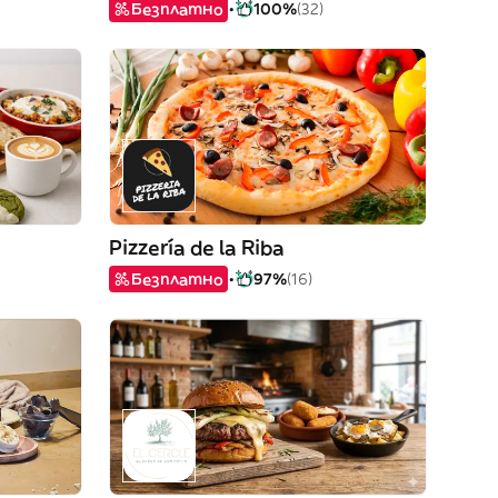
Безплатно
100%
(32)
Pizzería de la Riba
Безплатно
97%
(16)