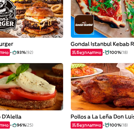
urger
атно
93%
(92)
Безплатно
100%
(18)
 D'Alella
Pollos a La Leña Don Lui
атно
96%
(25)
Безплатно
100%
(18)