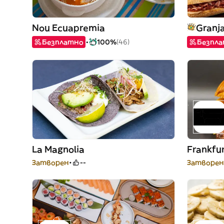
Nou Ecuapremia
Granja
Безплатно
100%
(46)
Безпл
La Magnolia
Frankfu
Затворен
--
Затворен