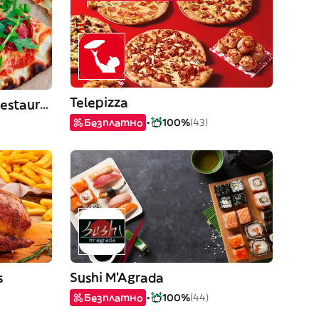
Telepizza
Gondal Istanbul Kebab Restaurant
Безплатно
100%
(43)
s
Sushi M'Agrada
Безплатно
100%
(44)