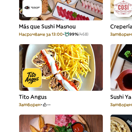
Más que Sushi Masnou
Crepería
Насрочване за 13:00
99%
(468)
Затворен 
Tito Angus
Sushi Ya
Затворен
--
Затворен