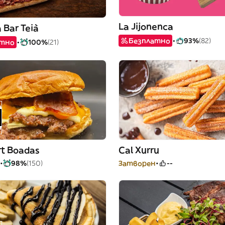
La Jijonenca
 Bar Teià
Безплатно
93%
(82)
атно
100%
(21)
rt Boadas
Cal Xurru
98%
(150)
Затворен
--