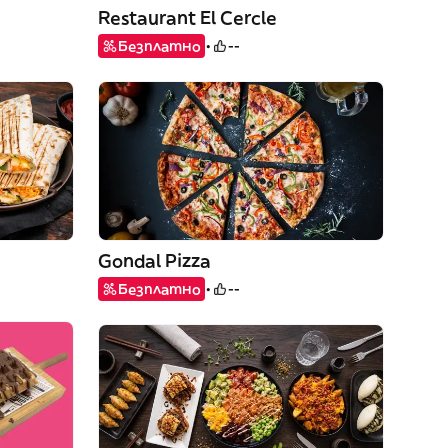
Restaurant El Cercle
Безплатно
--
Gondal Pizza
Безплатно
--