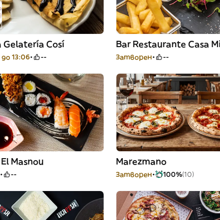
 Gelatería Cosí
Bar Restaurante Casa M
до 13:06
--
Затворен
--
 El Masnou
Marezmano
--
Затворен
100%
(10)