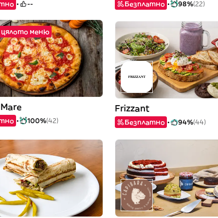
атно
--
Безплатно
98%
(22)
а цялото меню
 Mare
Frizzant
атно
100%
(42)
Безплатно
94%
(44)