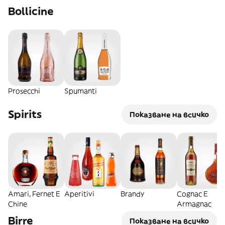
Bollicine
Prosecchi
Spumanti
Spirits
Показване на всичко
Amari, Fernet E
Aperitivi
Brandy
Cognac E
Chine
Armagnac
Birre
Показване на всичко