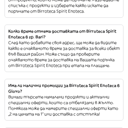
списъка с продукти и изберете какво искате да
поръчате от Birroteca Spirit Enoteca.
Колко време отнема доставката от Birroteca Spirit
Enoteca в гр. Bari?
След като добавите своя адрес, ще може да видите
какво е очакваното време за доставка за всеки обект
във Вашия район. Може също да проверите
очакваното време за доставка на Вашата поръчка
от Birroteca Spirit Enoteca при етапа на плащане.
Има ли налични промоции за Birroteca Spirit Enoteca в
Glovo?
Винаги търсете намалени продукти и актуални
специални оферти, които са отбелязани в жълто.
Понякога може да намерите специални оферти като
„2 на цената на 1“ или доставка с отстъпка!