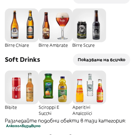
Birre Chiare
Birre Ambrate
Birre Scure
Soft Drinks
Показване на всичко
Bibite
Sciroppi E
Aperitivi
Succhi
Analcolici
Разгледайте подобни обекти в тази категория:
Алкохол
Бира
Вино