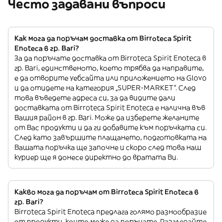
Често задавани въпроси
Как мога да поръчам доставка от Birroteca Spirit
Enoteca в гр. Bari?
За да поръчате доставка от Birroteca Spirit Enoteca в
гр. Bari, единственото, което трябва да направите,
е да отворите уебсайта или приложението на Glovo
и да отидете на категория „SUPER-MARKET”. След
това въведете адреса си, за да видите дали
доставката от Birroteca Spirit Enoteca е налична във
Вашия район в гр. Bari. Може да изберете желаните
от Вас продукти и да ги добавите към поръчката си.
След като завършите плащането, подготовката на
Вашата поръчка ще започне и скоро след това наш
куриер ще я донесе директно до вратата Ви.
Какво мога да поръчам от Birroteca Spirit Enoteca в
гр. Bari?
Birroteca Spirit Enoteca предлага голямо разнообразие
от продукти, които може да поръчате. Разгледайте