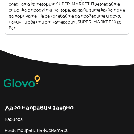
следната категория: SUPER-MARKET. Прегледайте
списъка с продукти по-горе, за да видите какво може
да поръчате. Не се колебайте да проверите и други
налични обекти от категория „SUPER-MARKET“ в гр.
Bari.
Да го направим заедно
Кариера
Регистриране на фирмата ви