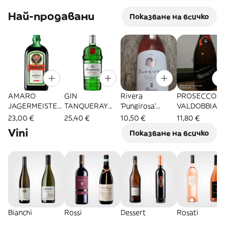
Най-продавани
Показване на всичко
AMARO
GIN
Rivera
PROSECCO DI
JAGERMEISTER
TANQUERAY
'Pungirosa'
VALDOBBIAD
70CL
70CL
Castel del
E MIONETTO
23,00 €
25,40 €
10,50 €
11,80 €
monte
EXTRA DRY
Vini
Показване на всичко
DOC 75CL
Bianchi
Rossi
Dessert
Rosati