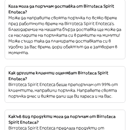
Кога мога да поръчам доставка от Birroteca Spirit
Enoteca?
Може да направите своята поръчка по всяко време
през работното време на Birroteca Spirit Enoteca’s.
Благодарение на нашата бърза доставка ще може да
се насладите на поръчката си в рамките на минути!
Може също така да планирате доставката си в
удобно за Вас време, дори обектът да е затворен в
момента.
Как другите клиенти оценяват Birroteca Spirit
Enoteca?
Birroteca Spirit Enoteca беше препоръчан от 99% от
клиентите, направили поръчка. Направете своята
поръчка днес и вижте дали ще Ви хареса и на Вас.
Какъв вид продукти мога да поръчам от Birroteca
Spirit Enoteca?
Birroteca Spirit Enoteca предлага продукти от