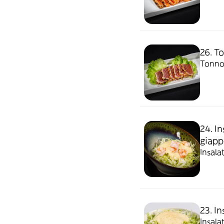
26. T
Tonno
24. I
giap
Insala
23. I
Insala