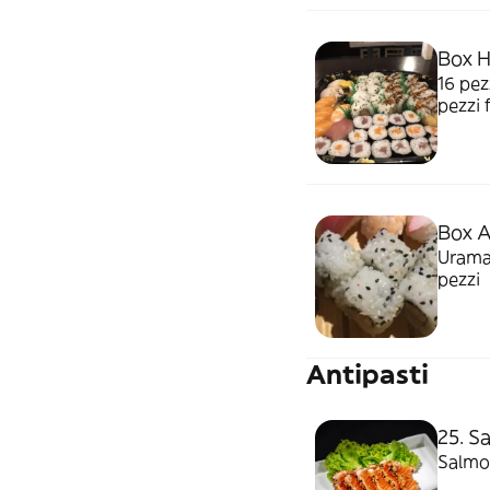
Box H
16 pez
pezzi 
Box A
Uramak
pezzi
Antipasti
25. S
Salmo