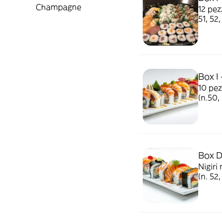
Champagne
12 pez
51, 52
Box I
10 pez
(n.50,
Box D
Nigiri 
(n. 52,
pezzi