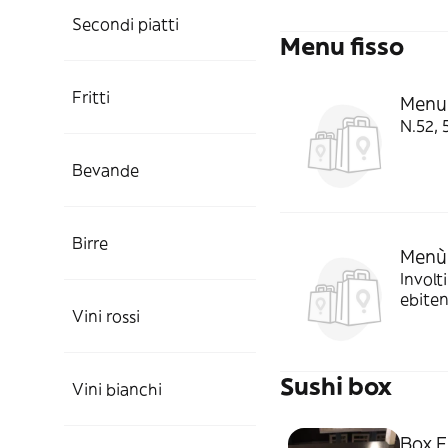
Secondi piatti
Menu fisso
Fritti
Menu 
Bevande
Birre
Menù 
Involt
ebiten
Vini rossi
spaghe
Sushi box
Vini bianchi
Box F