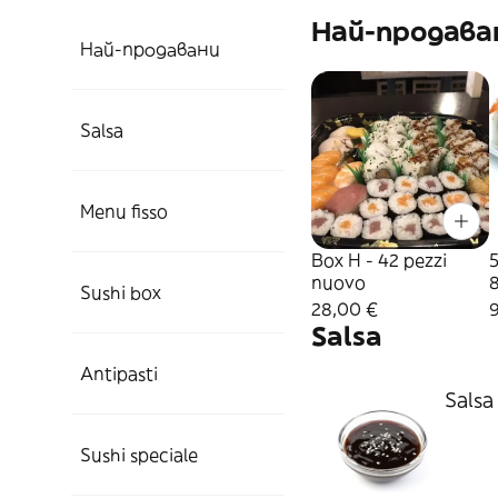
Най-продава
Най-продавани
Salsa
Menu fisso
Box H - 42 pezzi
5
nuovo
8
Sushi box
28,00 €
Salsa
Antipasti
Salsa 
Sushi speciale