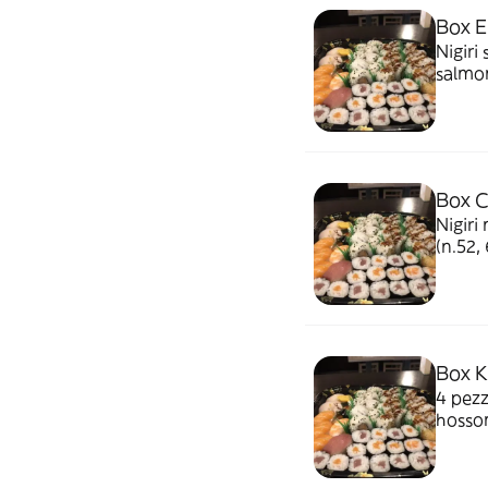
Box E
Nigiri 
salmone 16 pezzi, r
salmo
Box C
Nigiri
(n.52,
Box K
4 pezz
hossom