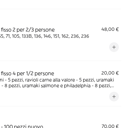
fisso 2 per 2/3 persone
48,00 €
N.52, 55, 71, 105, 133B, 136, 146, 151, 162, 236, 236
fisso 4 per 1/2 persone
20,00 €
ini - 5 pezzi, ravioli carne alla valore - 5 pezzi, uramaki
 - 8 pezzi, uramaki salmone e philadelphia - 8 pezzi,
tti di soia con gamberi e verdure - 1 porzione
 - 100 pezzi nuovo
70,00 €