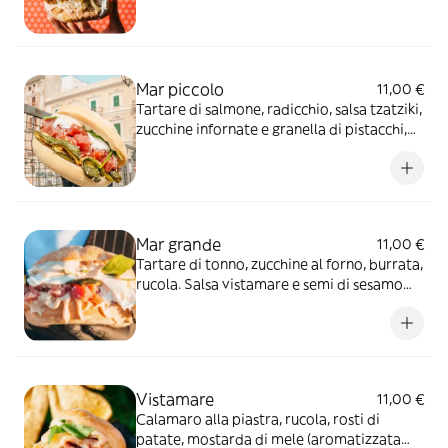
Mar piccolo
11,00 €
Tartare di salmone, radicchio, salsa tzatziki,
zucchine infornate e granella di pistacchi,
variante trancio cotto
Mar grande
11,00 €
Tartare di tonno, zucchine al forno, burrata,
rucola. Salsa vistamare e semi di sesamo
bianco, variante trancio cotto
Vistamare
11,00 €
Calamaro alla piastra, rucola, rosti di
patate, mostarda di mele (aromatizzata