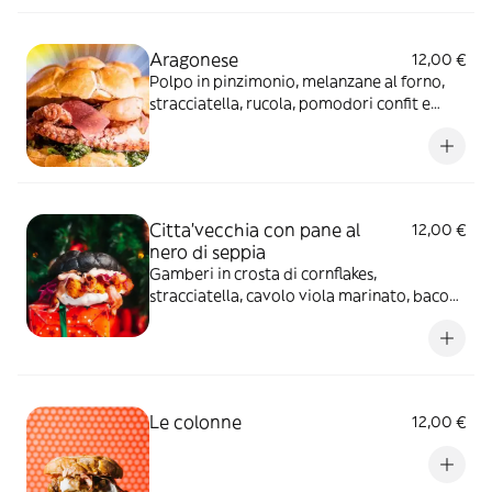
Aragonese
12,00 €
Polpo in pinzimonio, melanzane al forno,
stracciatella, rucola, pomodori confit e
pate di olive verdi aragonese
Citta'vecchia con pane al
12,00 €
nero di seppia
Gamberi in crosta di cornflakes,
stracciatella, cavolo viola marinato, bacon
croccante, salsa cocktail
Le colonne
12,00 €