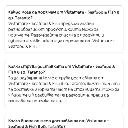
Какво мога да поръчам от Vistamare - Seafood & Fish в
гр. Taranto?
Vistamare - Seafood & Fish предлага голямо
разнообразие от продукти, които може да
поръчате. Разгледайте списъка с продукти и
изберете какво искате да поръчате от Vistamare -
Seafood & Fish.
Колко струва доставката от Vistamare - Seafood &
Fish в гр. Taranto?
За да разберете колко струва доставката от
Vistamare - Seafood & Fish в гр. Taranto, вижте таксата
за доставка в горната част на страницата. Може да
я видите и в разбивката на разходите, преди да
направите поръчката си.
Колко време отнема доставката от Vistamare -
Seafood & Fish в гр. Taranto?