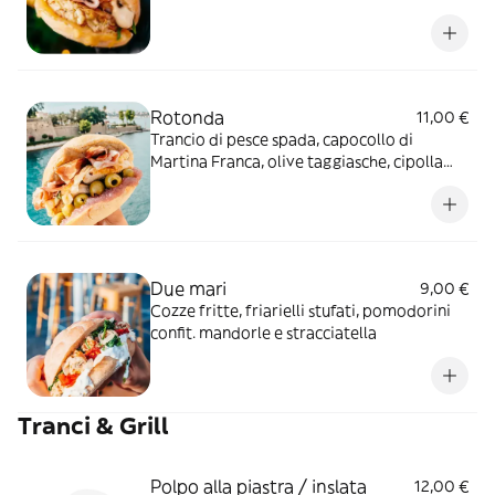
alla menta & lime), scamorza affumicata
fusa e salsa vistamare
Rotonda
11,00 €
Trancio di pesce spada, capocollo di
Martina Franca, olive taggiasche, cipolla
caramellata, caciocavallo fuso misticanza
crema di melanzane e menta
Due mari
9,00 €
Cozze fritte, friarielli stufati, pomodorini
confit. mandorle e stracciatella
Tranci & Grill
Polpo alla piastra / inslata
12,00 €