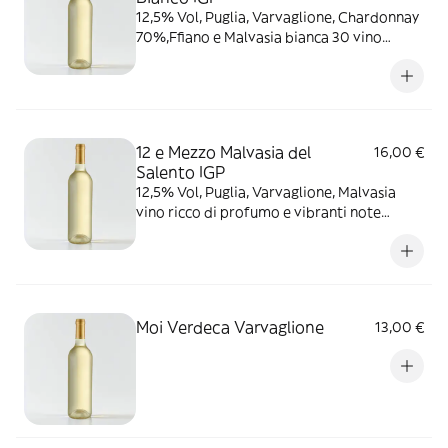
12,5% Vol, Puglia, Varvaglione, Chardonnay
70%,Ffiano e Malvasia bianca 30 vino
biologico dal colore giallo paglierino con
un bouquet aromatico
12 e Mezzo Malvasia del
16,00 €
Salento IGP
12,5% Vol, Puglia, Varvaglione, Malvasia
vino ricco di profumo e vibranti note
vanigliate con sentori di frutti tropicali,
strutturato e armonico dal sapore delicato
e asciutto
Moi Verdeca Varvaglione
13,00 €