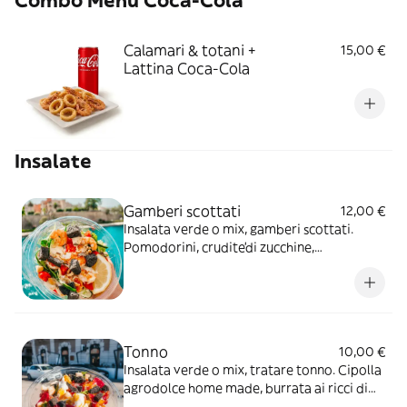
Combo Menu Coca-Cola
Calamari & totani +
15,00 €
Lattina Coca-Cola
Insalate
Gamberi scottati
12,00 €
Insalata verde o mix, gamberi scottati.
Pomodorini, crudite'di zucchine,
stracciatella. Crumble di tarallo alle alici e
salsa vistamare
Tonno
10,00 €
Insalata verde o mix, tratare tonno. Cipolla
agrodolce home made, burrata ai ricci di
mare. Salsa mango e semi di sesamo,