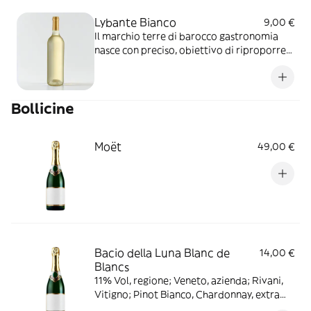
Lybante Bianco
9,00 €
Il marchio terre di barocco gastronomia
nasce con preciso, obiettivo di riproporre
prodotti gastronomici seguendo le antiche
ricette della tradizione contadina, spesso
ottenute con ingredienti poveri e sempre
Bollicine
presenti nelle cucine rurali
Moët
49,00 €
Bacio della Luna Blanc de
14,00 €
Blancs
11% Vol, regione; Veneto, azienda; Rivani,
Vitigno; Pinot Bianco, Chardonnay, extra
dry gusto delicato e fruttato con perlage