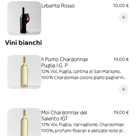
Lybante Rosso
10,00 €
Vini bianchi
Il Pumo Chardonnay
19,00 €
Puglia I.G. P
12% Vol, Puglia, cantina di San Marzano,
100% Chardonnay colore giallo paglierino,
profumo dapprima floreale e avvolgente
con sentori di fiore di gelsomino e
gelsomino, poi ananas e banana
Moi Chardonnay del
19,00 €
Salento IGT
12% Vol, Puglia, Varvaglione, Chardonnay
100%, profumi floerali e delicate note di