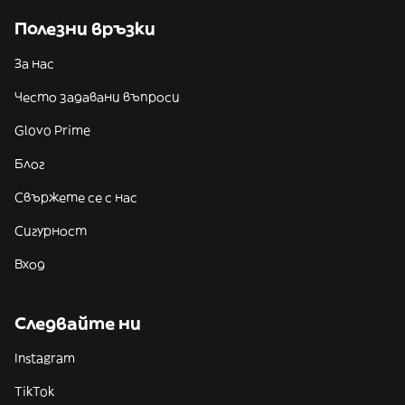
Полезни връзки
За нас
Често задавани въпроси
Glovo Prime
Блог
Свържете се с нас
Сигурност
Вход
Следвайте ни
Instagram
TikTok