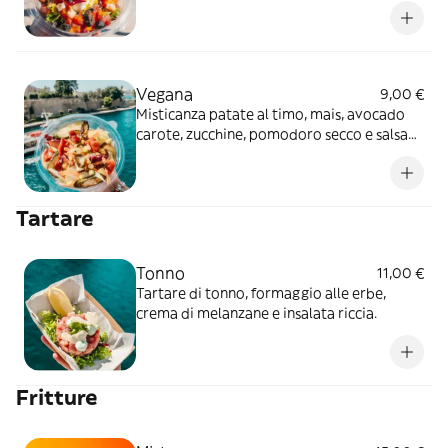
variante trancio cotto
Vegana
9,00 €
Misticanza patate al timo, mais, avocado
carote, zucchine, pomodoro secco e salsa
agrodolce ai peperoni"le insalate verranno
accompagnate da crostini di pane speziati
e non saranno condite
Tartare
Tonno
11,00 €
Tartare di tonno, formaggio alle erbe,
crema di melanzane e insalata riccia.
Fritture