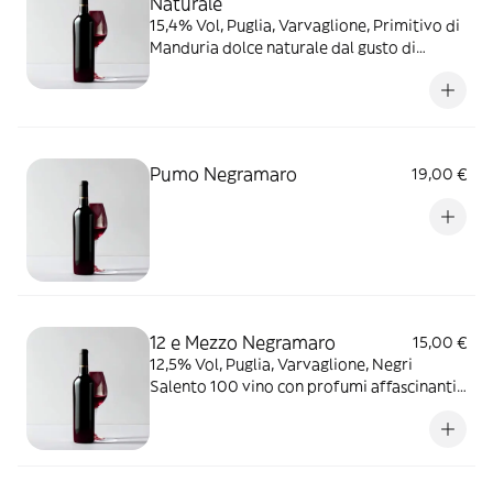
Naturale
15,4% Vol, Puglia, Varvaglione, Primitivo di
Manduria dolce naturale dal gusto di
ciliegia, prugne mature e ribes nero, si
sposta con dolci e formaggi stagionati, è
una vera chicca
Pumo Negramaro
19,00 €
12 e Mezzo Negramaro
15,00 €
12,5% Vol, Puglia, Varvaglione, Negri
Salento 100 vino con profumi affascinanti
di frutti di bosco dal palato vanigliato di
lunga persistenza, dal sapore vellutato e
morbido