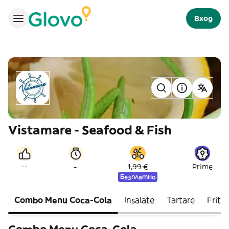
Вход
Vistamare - Seafood & Fish
-
--
1,99 €
Prime
Безплатно
Combo Menu Coca-Cola
Insalate
Tartare
Fritt