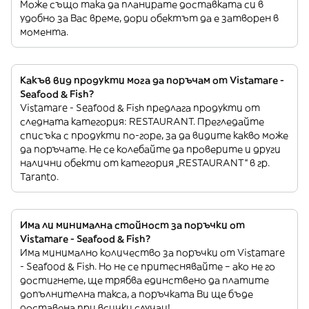
Може също така да планирате доставката си в
удобно за Вас време, дори обектът да е затворен в
момента.
Какъв вид продукти мога да поръчам от Vistamare -
Seafood & Fish?
Vistamare - Seafood & Fish предлага продукти от
следната категория: RESTAURANT. Прегледайте
списъка с продукти по-горе, за да видите какво може
да поръчате. Не се колебайте да проверите и други
налични обекти от категория „RESTAURANT“ в гр.
Taranto.
Има ли минимална стойност за поръчки от
Vistamare - Seafood & Fish?
Има минимално количество за поръчки от Vistamare
- Seafood & Fish. Но не се притеснявайте – ако не го
достигнете, ще трябва единствено да платите
допълнителна такса, а поръчката Ви ще бъде
доставена при всички случаи!