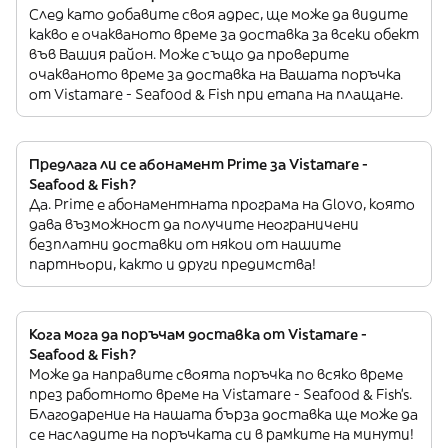
След като добавите своя адрес, ще може да видите
какво е очакваното време за доставка за всеки обект
във Вашия район. Може също да проверите
очакваното време за доставка на Вашата поръчка
от Vistamare - Seafood & Fish при етапа на плащане.
Предлага ли се абонамент Prime за Vistamare -
Seafood & Fish?
Да. Prime е абонаментната програма на Glovo, която
дава възможност да получите неограничени
безплатни доставки от някои от нашите
партньори, както и други предимства!
Кога мога да поръчам доставка от Vistamare -
Seafood & Fish?
Може да направите своята поръчка по всяко време
през работното време на Vistamare - Seafood & Fish’s.
Благодарение на нашата бърза доставка ще може да
се насладите на поръчката си в рамките на минути!