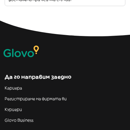
Да го направим заедно
Кариера
Регистриране на фирмата ви
Куриери
Glovo Business