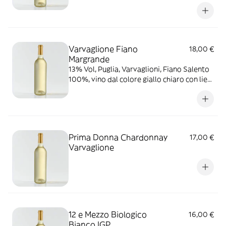
agrumi
Varvaglione Fiano
18,00 €
Margrande
13% Vol, Puglia, Varvaglioni, Fiano Salento
100%, vino dal colore giallo chiaro con lievi
riflessi verdognoli; intenso bouquet
aromatico con sentori di pera matura, fiori
di sambuco e leggere note agrumate
Prima Donna Chardonnay
17,00 €
Varvaglione
12 e Mezzo Biologico
16,00 €
Bianco IGP