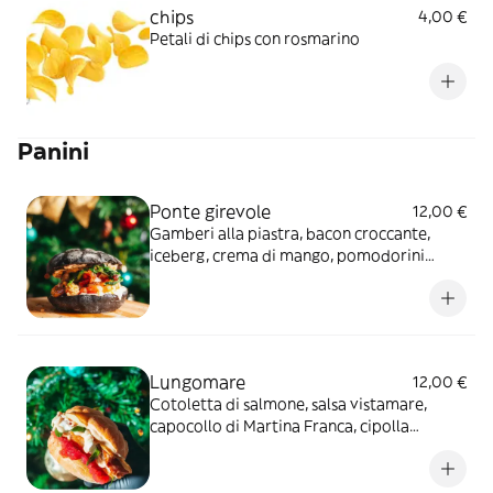
chips
4,00 €
Petali di chips con rosmarino
Panini
Ponte girevole
12,00 €
Gamberi alla piastra, bacon croccante,
iceberg, crema di mango, pomodorini
confit, Philadelphia alla menta e granella di
pistacchi
Lungomare
12,00 €
Cotoletta di salmone, salsa vistamare,
capocollo di Martina Franca, cipolla
agrodolce, patate al timo, rucola e
mozzarella di bufala