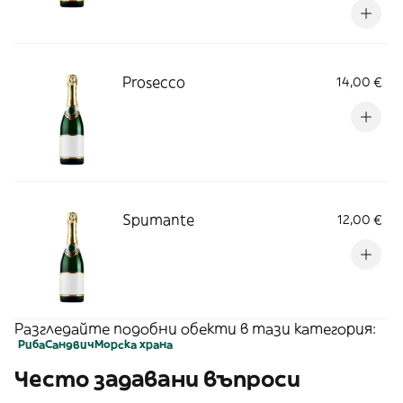
persistente fresco e gradevole
Prosecco
14,00 €
Spumante
12,00 €
Разгледайте подобни обекти в тази категория:
Риба
Сандвич
Морска храна
Често задавани въпроси