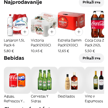
Najprodavanije
Prikaži sve
Lanjaron 1,5L
Victoria
Estrella Damm
Coca Cola Zer
Pack-6
Pack12X33Cl
Pack12X33Cl
Pack 2X2L
5,80 €
10,45 €
12,65 €
5,50 €
Bebidas
Prikaži sve
Aguas,
Cervezas Y
Destilados
Vino y
Refrescos Y
Sidras
Espumosos
Energéticas