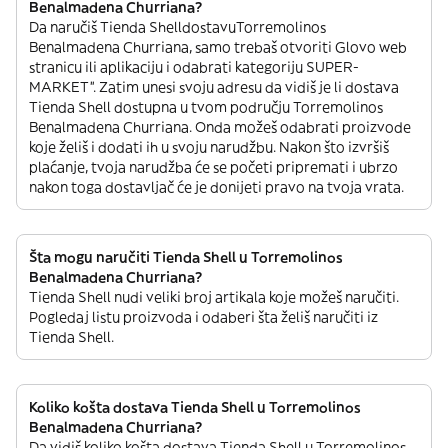
Benalmadena Churriana?
Da naručiš Tienda ShelldostavuTorremolinos
Benalmadena Churriana, samo trebaš otvoriti Glovo web
stranicu ili aplikaciju i odabrati kategoriju SUPER-
MARKET”. Zatim unesi svoju adresu da vidiš je li dostava
Tienda Shell dostupna u tvom području Torremolinos
Benalmadena Churriana. Onda možeš odabrati proizvode
koje želiš i dodati ih u svoju narudžbu. Nakon što izvršiš
plaćanje, tvoja narudžba će se početi pripremati i ubrzo
nakon toga dostavljač će je donijeti pravo na tvoja vrata.
Šta mogu naručiti Tienda Shell u Torremolinos
Benalmadena Churriana?
Tienda Shell nudi veliki broj artikala koje možeš naručiti.
Pogledaj listu proizvoda i odaberi šta želiš naručiti iz
Tienda Shell.
Koliko košta dostava Tienda Shell u Torremolinos
Benalmadena Churriana?
Da vidiš koliko košta dostava Tienda Shell u Torremolinos