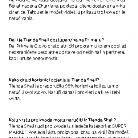
Benalmadena Churriana, pogledaj cijenu dostave na vrhu
stranice. Također je možeš vidjeti u prikazu troškova prije
naručivanja.
Da li je Tienda Shell dostupan/na na Prime-u?
Da. Prime je Glovo pretplatnički program u kojem dobijaš
neograničene besplatne dostave od nekih naših partnera,
kao i druge pogodnosti!
Kako drugi korisnici ocjenjuju Tienda Shell?
Tienda Shell je preporučilo 98% korisnika koji su tamo
naručili svoj glovo. Naruči danas i provjeri da li se i tebi
sviđa.
Koju vrstu proizvoda mogu naručiti iz Tienda Shell?
Tienda Shell nudi proizvode iz sljedeće kategorije: SUPER-
MARKET Pogledaj listu proizvoda iznad da vidiš šta možeš