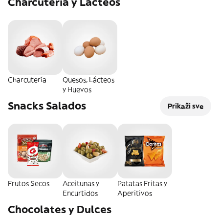
Charcutería y Lácteos
Charcutería
Quesos, Lácteos
y Huevos
Snacks Salados
Prikaži sve
Frutos Secos
Aceitunas y
Patatas Fritas y
Encurtidos
Aperitivos
Chocolates y Dulces