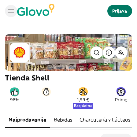
Prijava
Tienda Shell
-
98%
1,99 €
Prime
Besplatno
Najprodavanije
Bebidas
Charcutería y Lácteos