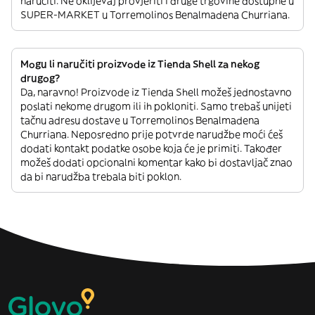
naručiti. Ne oklijevaj provjeriti i druge trgovine dostupne u
SUPER-MARKET u Torremolinos Benalmadena Churriana.
Mogu li naručiti proizvode iz Tienda Shell za nekog
drugog?
Da, naravno! Proizvode iz Tienda Shell možeš jednostavno
poslati nekome drugom ili ih pokloniti. Samo trebaš unijeti
tačnu adresu dostave u Torremolinos Benalmadena
Churriana. Neposredno prije potvrde narudžbe moći ćeš
dodati kontakt podatke osobe koja će je primiti. Također
možeš dodati opcionalni komentar kako bi dostavljač znao
da bi narudžba trebala biti poklon.