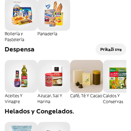
Bollería y
Panadería
Pastelería
Despensa
Prikaži sve
Aceites Y
Azucar, Sal Y
Café, Té Y Cacao
Caldos Y
Vinagre
Harina
Conservas
Helados y Congelados.