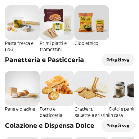
Pasta fresca e
Primi piatti e
Cibo etnico
basi
tramezzini
Panetteria e Pasticceria
Prikaži sve
Pane e piadine
Forno e
Crackers,
Dolci e panific
pasticceria
gallette e grissini
in casa
Colazione e Dispensa Dolce
Prikaži sve