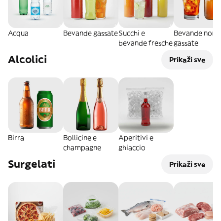
Acqua
Bevande gassate
Succhi e
Bevande non
bevande fresche
gassate
Alcolici
Prikaži sve
Birra
Bollicine e
Aperitivi e
champagne
ghiaccio
Surgelati
Prikaži sve