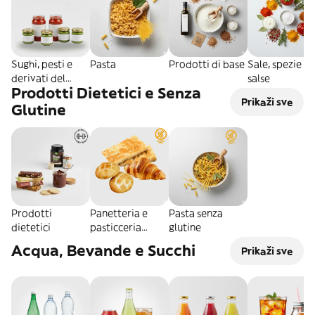
Sughi, pesti e
Pasta
Prodotti di base
Sale, spezie e
derivati del
salse
Prodotti Dietetici e Senza
pomodoro
Prikaži sve
Glutine
Prodotti
Panetteria e
Pasta senza
dietetici
pasticceria
glutine
senza glutine
Acqua, Bevande e Succhi
Prikaži sve