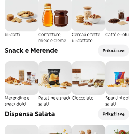
Biscotti
Confetture,
Cereali e fette
Caffè e solubil
miele e creme
biscottate
Snack e Merende
Prikaži sve
Merendine e
Patatine e snack
Cioccolato
Spuntini dolci
snack dolci
salati
salati
Dispensa Salata
Prikaži sve