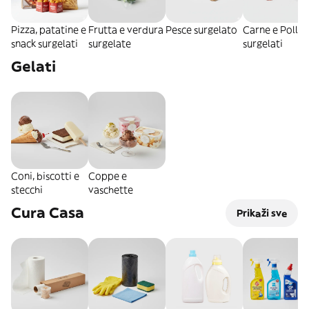
Pizza, patatine e
Frutta e verdura
Pesce surgelato
Carne e Pollo
snack surgelati
surgelate
surgelati
Gelati
Coni, biscotti e
Coppe e
stecchi
vaschette
Cura Casa
Prikaži sve