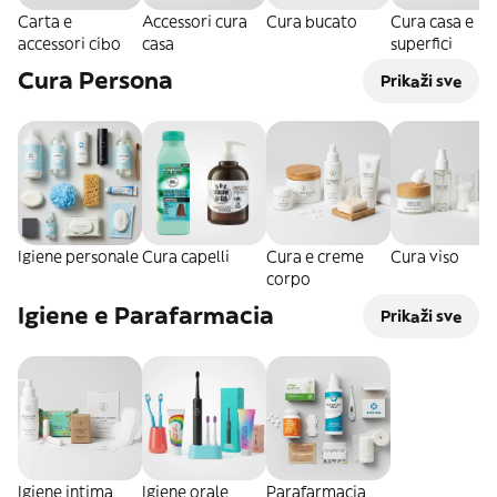
Carta e
Accessori cura
Cura bucato
Cura casa e
accessori cibo
casa
superfici
Cura Persona
Prikaži sve
Igiene personale
Cura capelli
Cura e creme
Cura viso
corpo
Igiene e Parafarmacia
Prikaži sve
Igiene intima
Igiene orale
Parafarmacia