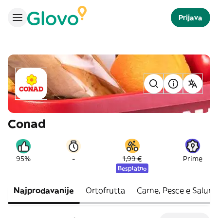
Prijava
Conad
-
95%
1,99 €
Prime
Besplatno
Najprodavanije
Ortofrutta
Carne, Pesce e Salumi