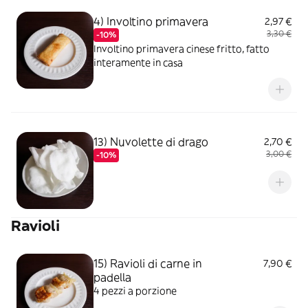
4) Involtino primavera
2,97 €
3,30 €
-10%
Involtino primavera cinese fritto, fatto
interamente in casa
13) Nuvolette di drago
2,70 €
3,00 €
-10%
Ravioli
15) Ravioli di carne in
7,90 €
padella
4 pezzi a porzione