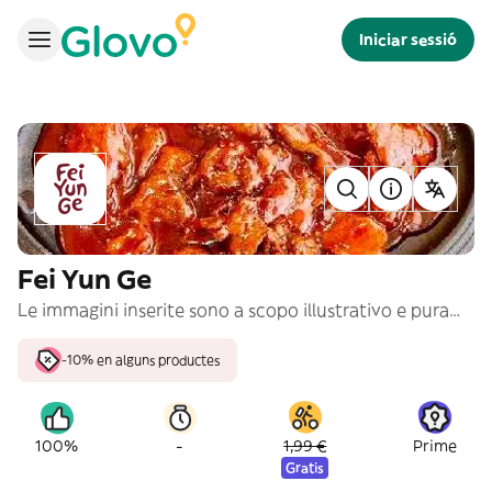
Iniciar sessió
Fei Yun Ge
Le immagini inserite sono a scopo illustrativo e puramente indicativo
-10% en alguns productes
-
100%
1,99 €
Prime
Gratis