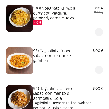
100) Spaghetti di riso al
8,10 €
curry con verdure,
9,00 €
gamberi, carne e uova
-10%
93) Tagliolini all'uovo
8,00 €
saltati con verdure e
gamberi
94) Tagliolini all'uovo
8,00 €
saltati con manzo e
germogli di soia
Tagliolini all'uovo saltati nel wok con
germogli di soia e manzo