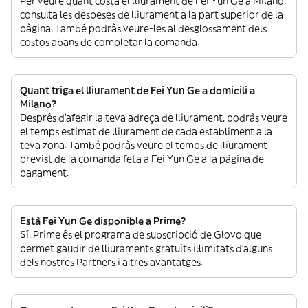
Per veure quant costa el lliurament de Fei Yun Ge a Milano,
consulta les despeses de lliurament a la part superior de la
pàgina. També podràs veure-les al desglossament dels
costos abans de completar la comanda.
Quant triga el lliurament de Fei Yun Ge a domicili a
Milano?
Després d’afegir la teva adreça de lliurament, podràs veure
el temps estimat de lliurament de cada establiment a la
teva zona. També podràs veure el temps de lliurament
previst de la comanda feta a Fei Yun Ge a la pàgina de
pagament.
Està Fei Yun Ge disponible a Prime?
Sí. Prime és el programa de subscripció de Glovo que
permet gaudir de lliuraments gratuïts il·limitats d’alguns
dels nostres Partners i altres avantatges.