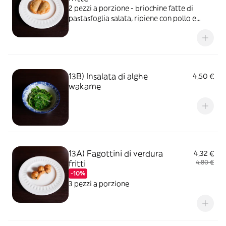
2 pezzi a porzione - briochine fatte di
pastasfoglia salata, ripiene con pollo e
funghi
13B) Insalata di alghe
4,50 €
wakame
13A) Fagottini di verdura
4,32 €
fritti
4,80 €
-10%
3 pezzi a porzione