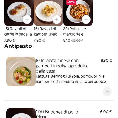
-10%
15) Ravioli di
16) Ravioli di
29) Pollo alle
carne in padella
gamberi shao-
mandorle e
mai al vapore
bambù
7,90 €
7,90 €
8,10 €
9,00 €
Antipasto
8) Insalata cinese con
8,30 €
gamberi in salsa agrodolce
della casa
Lattuga, germogli di soia, pomodorini e
gamberi cotti condita in salsa agrodolce
17A) Brioches di pollo
6,00 €
fritte