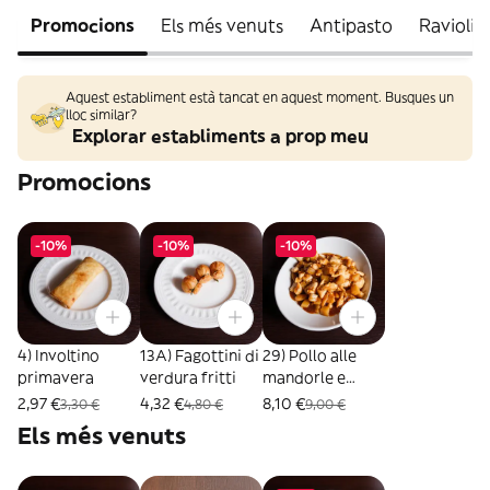
Promocions
Els més venuts
Antipasto
Ravioli
Aquest establiment està tancat en aquest moment. Busques un
lloc similar?
Explorar establiments a prop meu
Promocions
-10%
-10%
-10%
4) Involtino
13A) Fagottini di
29) Pollo alle
primavera
verdura fritti
mandorle e
bambù
2,97 €
4,32 €
8,10 €
3,30 €
4,80 €
9,00 €
Els més venuts