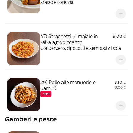
grasso e cotenna
47) Straccetti di maiale in
9,00 €
salsa agropiccante
Con zenzero, cipollotti e germogli di soia
29) Pollo alle mandorle e
8,10 €
bambù
9,00 €
-10%
Gamberi e pesce