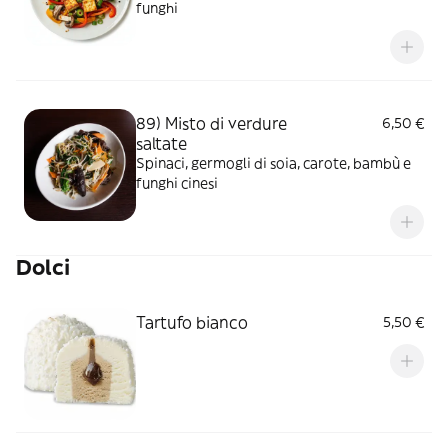
funghi
89) Misto di verdure
6,50 €
saltate
Spinaci, germogli di soia, carote, bambù e
funghi cinesi
Dolci
Tartufo bianco
5,50 €