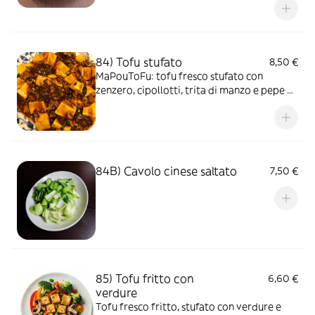
84) Tofu stufato
8,50 €
MaPouToFu: tofu fresco stufato con
zenzero, cipollotti, trita di manzo e pepe di
sichuan
84B) Cavolo cinese saltato
7,50 €
85) Tofu fritto con
6,60 €
verdure
Tofu fresco fritto, stufato con verdure e