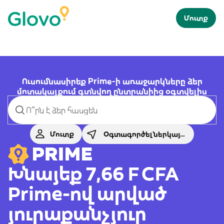
Մուտք
Ուսումնասիրեք Prime-ի առաջարկները ձեր
մոտակայքում գտնվող ընտրանիից օգտվելիս
Մուտք
Օգտագործել ներկայիս տեղանք
Խնայեք 7,66 F CFA
Prime-ով արված
յուրաքանչյուր