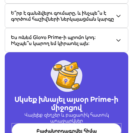
Ե՞րբ է գանձվելու գումարը, և ինչպե՞ս է
գործում հաշիվների ներկայացման կարգը
Ես ունեմ Glovo Prime-ի պրոմո կոդ։
Ինչպե՞ս կարող եմ կիրառել այն։
Սկսեք խնայել այսօր Prime-ի
միջոցով
Վայելեք զեղչեր և բացառիկ հատուկ
առաջարկներ
Բաժանորդագրվել հիմա