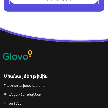
Միանալ մեր թիմին
Թափուր աշխատատեղեր
Գրանցեք ձեր բիզնեսը
Առաքիչներ