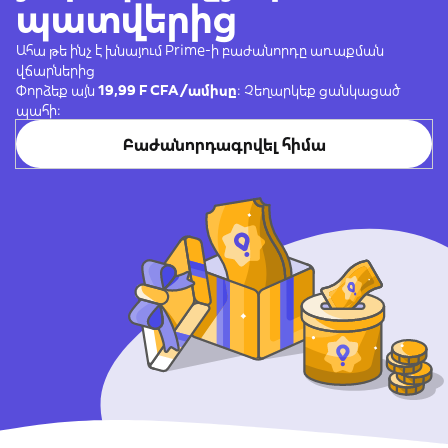
պատվերից
Ահա թե ինչ է խնայում Prime-ի բաժանորդը առաքման
վճարներից
Փորձեք այն
19,99 F CFA/ամիսը
։ Չեղարկեք ցանկացած
պահի։
Բաժանորդագրվել հիմա