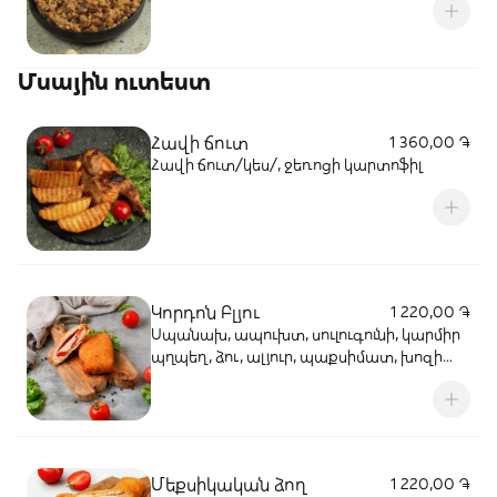
Մսային ուտեստ
Հավի ճուտ
1 360,00 ֏
Հավի ճուտ/կես/, ջեռոցի կարտոֆիլ
Կորդոն Բլյու
1 220,00 ֏
Սպանախ, ապուխտ, սուլուգունի, կարմիր
պղպեղ, ձու, ալյուր, պաքսիմատ, խոզի
միս, սերուցք
Մեքսիկական ձող
1 220,00 ֏