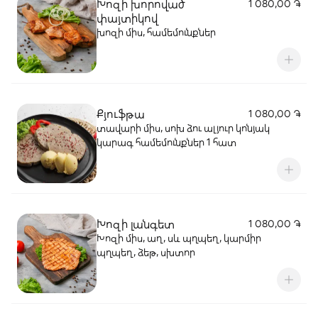
Խոզի խորոված
1 080,00 ֏
փայտիկով
խոզի միս, համեմունքներ
Քյուֆթա
1 080,00 ֏
տավարի միս, սոխ ձու ալյուր կոնյակ
կարագ համեմունքներ 1 հատ
Խոզի լանգետ
1 080,00 ֏
Խոզի միս, աղ, սև պղպեղ, կարմիր
պղպեղ, ձեթ, սխտոր