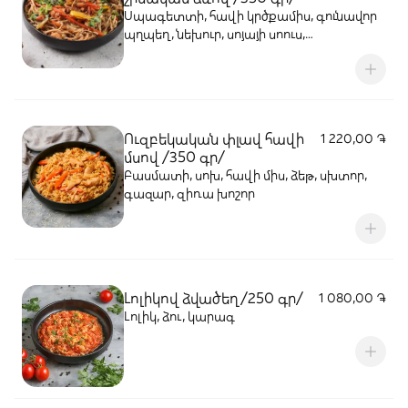
Սպագետտի, հավի կրծքամիս, գունավոր
պղպեղ, նեխուր, սոյայի սոուս,
կոճապղպեղ, սխտոր, գազար
Ուզբեկական փլավ հավի
1 220,00 ֏
մսով /350 գր/
Բասմատի, սոխ, հավի միս, ձեթ, սխտոր,
գազար, զիռա խոշոր
Լոլիկով ձվածեղ/250 գր/
1 080,00 ֏
Լոլիկ, ձու, կարագ