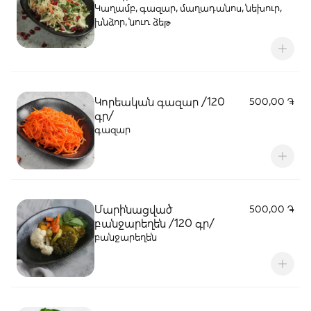
Կաղամբ, գազար, մաղադանոս, նեխուր,
խնձոր, նուռ ձեթ
Կորեական գազար /120
500,00 ֏
գր/
գազար
Մարինացված
500,00 ֏
բանջարեղեն /120 գր/
բանջարեղեն