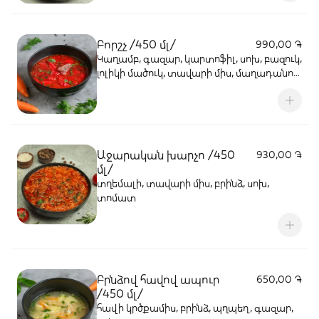
Բորշչ /450 մլ/
990,00 ֏
Կաղամբ, գազար, կարտոֆիլ, սոխ, բազուկ,
լոլիկի մածուկ, տավարի միս, մաղադանոս,
աղ, դափնու տերև
Աջարական խարչո /450
930,00 ֏
մլ/
տղեմալի, տավարի միս, բրինձ, սոխ,
տոմատ
Բրնձով հավով ապուր
650,00 ֏
/450 մլ/
հավի կրծքամիս, բրինձ, պղպեղ, գազար,