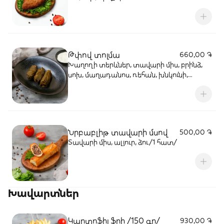
Թփով տոլմա
660,00 ֏
Խաղողի տերևներ, տավարի միս, բրինձ,
սոխ, մաղադանոս, ռեհան, խնկունի,
համեմ, լոլիկի մածուկ (3 հատ)
Նրբաբլիթ տավարի մսով
500,00 ֏
Տավարի միս, ալյուր, ձու/1 հատ/
Խավարտներ
Կարտոֆիլ ֆրի /150 գր/
930,00 ֏