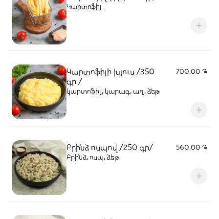
Կարտոֆիլ
Կարտոֆիլի խյուս /350
700,00 ֏
գր /
կարտոֆիլ, կարագ, աղ, ձեթ
Բրինձ ոսպով /250 գր/
560,00 ֏
Բրինձ, ոսպ, ձեթ