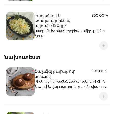
Կաղամբով և
350,00 ֏
եգիպտացորենով
աղցան /150գր/
Կաղամբ, եգիպտացորեն, սամիթ, լիմոնի
հյութ
Նախուտեստ
Ֆալաֆել թարաթուր
990,00 ֏
սոուսով
Սիսեռ, սոխ, համեմ, մաղադանոս, քիմիոն,
ձու, լոշիկ, վարունգ, լոլիկ, թահին, սխտոր,
կիտրոն