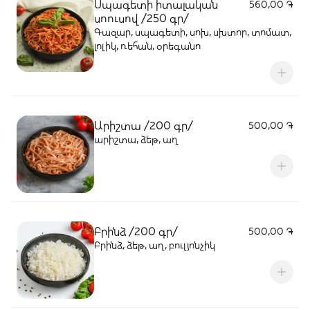
Սպագետի իտալական
560,00 ֏
սոուսով /250 գր/
Գազար, սպագետի, սոխ, սխտոր, տոմատ,
լոլիկ, ռեհան, օրեգանո
Արիշտա /200 գր/
500,00 ֏
արիշտա, ձեթ, աղ
Բրինձ /200 գր/
500,00 ֏
Բրինձ, ձեթ, աղ, բուլյոնչիկ