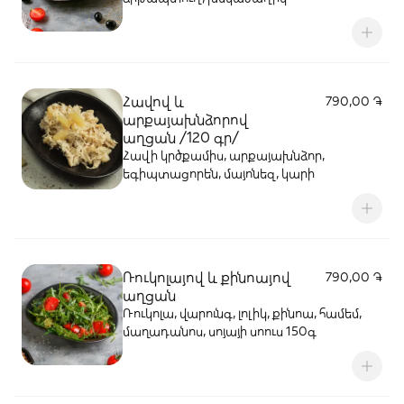
Հավով և
790,00 ֏
արքայախնձորով
աղցան /120 գր/
Հավի կրծքամիս, արքայախնձոր,
եգիպտացորեն, մայոնեզ, կարի
Ռուկոլայով և քինոայով
790,00 ֏
աղցան
Ռուկոլա, վարունգ, լոլիկ, քինոա, համեմ,
մաղադանոս, սոյայի սոուս 150գ