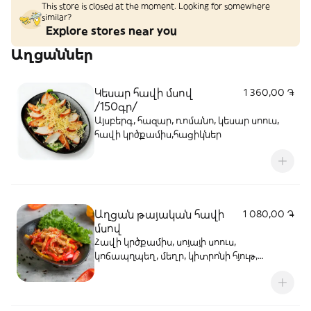
This store is closed at the moment. Looking for somewhere
similar?
Explore stores near you
Աղցաններ
Կեսար հավի մսով
1 360,00 ֏
/150գր/
Այսբերգ, հազար, ռոմանո, կեսար սոուս,
հավի կրծքամիս,հացիկներ
Աղցան թայական հավի
1 080,00 ֏
մսով
Հավի կրծքամիս, սոյայի սոուս,
կոճապղպեղ, մեղր, կիտրոնի հյութ,
սխտոր, գունավոր պղպեղ, քնջութ 150գ