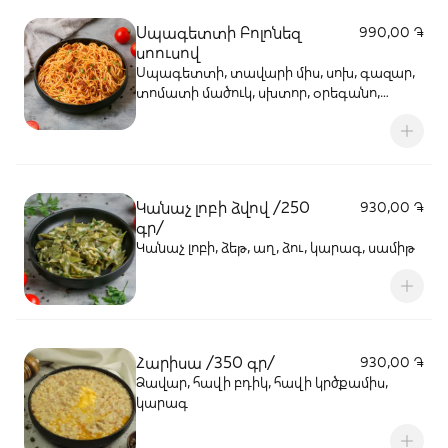
Սպագետտի Բոլոնեզ
990,00 ֏
սոուսով
Սպագետտի, տավարի միս, սոխ, գազար,
տոմատի մածուկ, սխտոր, օրեգանո,
ռեհան, լոլիկ 250գր
Կանաչ լոբի ձվով /250
930,00 ֏
գր/
Կանաչ լոբի, ձեթ, աղ, ձու, կարագ, սամիթ
Հարիսա /350 գր/
930,00 ֏
Ձավար, հավի բդիկ, հավի կրծքամիս,
կարագ