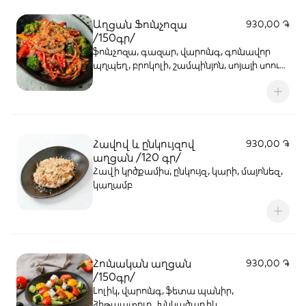
Աղցան Ֆունչոզա
930,00 ֏
/150գր/
ֆունչոզա, գազար, վարունգ, գունավոր
պղպեղ, բրոկոլի, շամպինյոն, սոյայի սոուս,
իմբի��, սխտոր, սմբուկ, դդմիկ, չերրի,
ձեթ քունջութ, մեղր
Հավով և ընկույզով
930,00 ֏
աղցան /120 գր/
Հավի կրծքամիս, ընկույզ, կարի, մայոնեզ,
կաղամբ
Հունական աղցան
930,00 ֏
/150գր/
Լոլիկ, վարունգ, ֆետա պանիր,
ձիթապտուղ, խնկածաղիկ