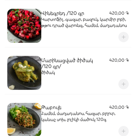
Վինեգրեդ /120 գր
420,00 ֏
Կարտոֆիլ, գազար, բազուկ, կարմիր լոբի,
թթու դրած վարունգ, համեմ, մաղադանոս
Մարինացված ծիծակ
420,00 ֏
/120 գր/
ծիծակ
Թաբուլե
420,00 ֏
Համեմ, մաղադանոս, հազար, բլղուր,
կանաչ սոխ, լոլիկի մածուկ 120գ