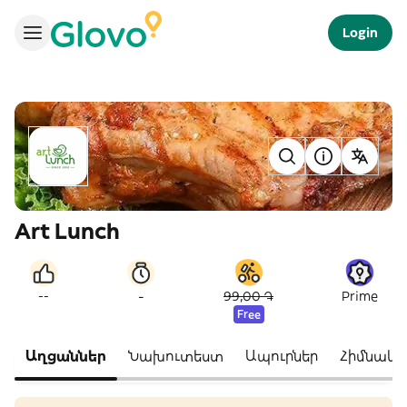
Login
Art Lunch
-
--
99,00 ֏
Prime
Free
Աղցաններ
Նախուտեստ
Ապուրներ
Հիմնակա