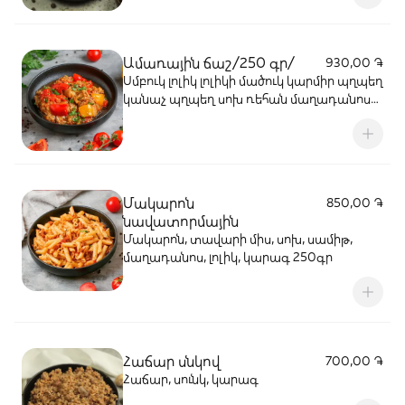
Ամառային ճաշ/250 գր/
930,00 ֏
Սմբուկ լոլիկ լոլիկի մածուկ կարմիր պղպեղ
կանաչ պղպեղ սոխ ռեհան մաղադանոս
համեմ ձեթ
Մակարոն
850,00 ֏
նավատորմային
Մակարոն, տավարի միս, սոխ, սամիթ,
մաղադանոս, լոլիկ, կարագ 250գր
Հաճար սնկով
700,00 ֏
Հաճար, սունկ, կարագ