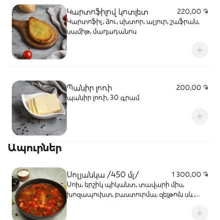
Կարտոֆիլով կոտլետ
220,00 ֏
Կարտոֆիլ, ձու, սխտոր, ալյուր, շաֆրան,
սամիթ, մաղադանոս
Պանիր լոռի
200,00 ֏
պանիր լոռի, 30 գրամ
Ապուրներ
Սոլյանկա /450 մլ/
1 300,00 ֏
Սոխ, երշիկ պիկանտ, տավարի միս,
խոզապուխտ, բաստուրմա, զեյթուն սև,
թթու դրած վարունգի, լիմոն, համեմ