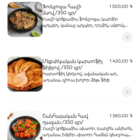
Ֆունչոզա հավի
1 500,00 ֏
մսով/350 գր/
Հավի կրծքամիս, ֆունչոզա, կարմիր
պղպեղ, կանաչ պղպեղ, դդմիկ, սմբուկ,
սխտոր, կոճապղպեղ, սոյայի սոուս
Մեքսիկական կարտոֆիլ
1 420,00 ֏
ֆիլեյով /350 գր/
Կարտոֆիլ կեղևով, սվանական աղ,
ադանա, զիռա խոշոր, ձեթ, ֆիլե
Շանհայական հավ
1 360,00 ֏
ղազան /350 գր/
Հավի կրծքամիս, սխտոր, դարչին, անիսոն,
ադանա, իմբիր, սխտոր, համեմ, կետչուպ,