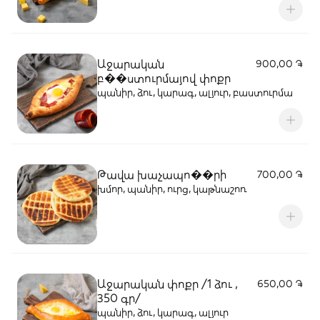
Աջարական
900,00 ֏
բ��ստուրմայով փոքր
պանիր, ձու, կարագ, ալյուր, բաստուրմա
Թավա խաչապո��րի
700,00 ֏
խմոր, պանիր, ուրց, կաթնաշոռ
Աջարական փոքր /1 ձու ,
650,00 ֏
350 գր/
պանիր, ձու, կարագ, ալյուր