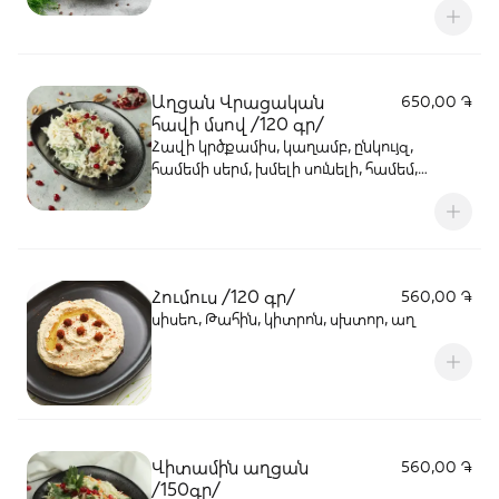
Աղցան Վրացական
650,00 ֏
հավի մսով /120 գր/
Հավի կրծքամիս, կաղամբ, ընկույզ,
համեմի սերմ, խմելի սունելի, համեմ,
մայոնեզ, սխտոր
Հումուս /120 գր/
560,00 ֏
սիսեռ, Թահին, կիտրոն, սխտոր, աղ
Վիտամին աղցան
560,00 ֏
/150գր/