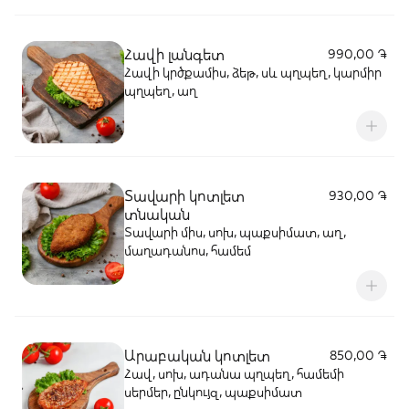
Հավի լանգետ
990,00 ֏
Հավի կրծքամիս, ձեթ, սև պղպեղ, կարմիր
պղպեղ, աղ
Տավարի կոտլետ
930,00 ֏
տնական
Տավարի միս, սոխ, պաքսիմատ, աղ,
մաղադանոս, համեմ
Արաբական կոտլետ
850,00 ֏
Հավ, սոխ, ադանա պղպեղ, համեմի
սերմեր, ընկույզ, պաքսիմատ