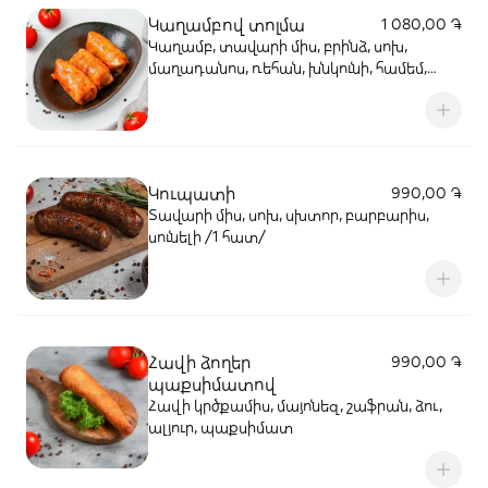
Կաղամբով տոլմա
1 080,00 ֏
Կաղամբ, տավարի միս, բրինձ, սոխ,
մաղադանոս, ռեհան, խնկունի, համեմ,
լոլիկի մածուկ (3 հատ)
Կուպատի
990,00 ֏
Տավարի միս, սոխ, սխտոր, բարբարիս,
սունելի /1 հատ/
Հավի ձողեր
990,00 ֏
պաքսիմատով
Հավի կրծքամիս, մայոնեզ, շաֆրան, ձու,
ալյուր, պաքսիմատ