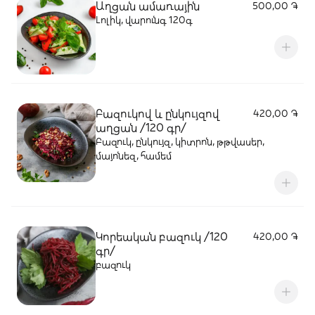
Աղցան ամառային
500,00 ֏
Լոլիկ, վարունգ 120գ
Բազուկով և ընկույզով
420,00 ֏
աղցան /120 գր/
Բազուկ, ընկույզ, կիտրոն, թթվասեր,
մայոնեզ, համեմ
Կորեական բազուկ /120
420,00 ֏
գր/
բազուկ