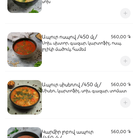
սոխ
Ապուր ոսպով /450 մլ/
560,00 ֏
Սոխ, սխտոր, գազար, կարտոֆիլ, ոսպ,
լոլիկի մածուկ, համեմ
Ապուր սիսեռով /450 մլ/
560,00 ֏
Սիսեռ, կարտոֆիլ, սոխ, գազար, տոմատ
Կարմիր լոբով ապուր
560,00 ֏
/450 մլ/