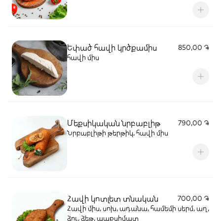
Եփած հավի կրծքամիս
850,00 ֏
հավի միս
Մեքսիկական նրբաբլիթ
790,00 ֏
Նրբաբլիթի թերթիկ, հավի միս
Հավի կոտլետ տնական
700,00 ֏
Հավի միս, սոխ, ադանա, համեմի սերմ, աղ,
ձու, ձեթ, պաքսիմատ