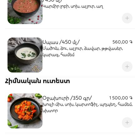
Կարմիր լոբի, սոխ, ալյուր, աղ
Սպաս /450 մլ/
560,00 ֏
Մածուն, ձու, ալյուր, ձավար, թթվասեր,
կարագ, համեմ
Հիմնական ուտեստ
Օջախուրի /350 գր/
1 500,00 ֏
խոզի միս, սոխ, կարտոֆիլ, պղպեղ, համեմ,
սխտոր