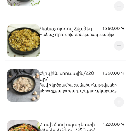
կծու ծիծակ, կանաչ սոխ, սոյայի սոուս,
կարտոֆիլ
Կանաչ ոլոռով ձվածեղ
1 360,00 ֏
Կանաչ ոլոռ, սոխ, ձու, կարագ, սամիթ
Ժյուլիեն սոուսային/220
1 360,00 ֏
գր/
հավի կրծքամիս, շամպինյոն, թթվասեր,
սերուցք, ալյուր, աղ, ս/պ, սոխ, կարագ,
ձեթ
Հավի մսով սպագետտի
1 220,00 ֏
չինական ձևով /350 գր/