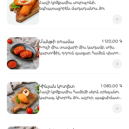
Հավի կրծքամիս, սուլուգունի,
եգիպտացորեն, մաղադանոս, ձու
Մանթի օռամա
1 120,00 ֏
Խոզի միս, տավարի միս, կաղամբ, սոխ,
կարտոֆիլ, դդում, գազար, համեմ, սխտոր,
իմբիր, սոյայի սոուս, կարագ (2 հատ)
Կիևյան կոտլետ
1 080,00 ֏
Հավի կրծքամիս, համեմի սերմ, օրեգանո,
կարագ, կիտրոն, ձու, ալյուր, պաքսիմատ,
ձեթ