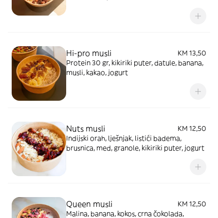
Hi-pro musli
KM 13,50
Protein 30 gr, kikiriki puter, datule, banana,
musli, kakao, jogurt
Nuts musli
KM 12,50
Indijski orah, lješnjak, listići badema,
brusnica, med, granole, kikiriki puter, jogurt
Queen musli
KM 12,50
Malina, banana, kokos, crna čokolada,