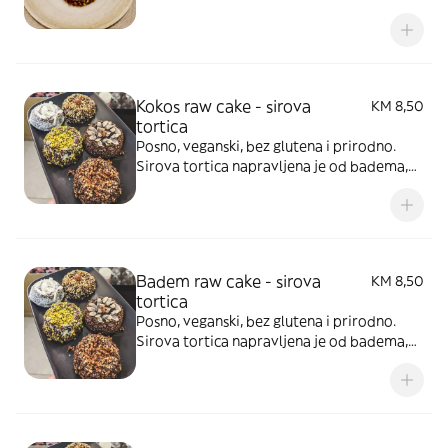
lješnjaka, ,oraha, datula, ovsenih pahuljica,
grožđica i organskog kakaa. Prelivena
karamelom i komadićima karamelizovanog
lješnjaka.
Kokos raw cake - sirova
KM 8,50
tortica
Posno, veganski, bez glutena i prirodno.
Sirova tortica napravljena je od badema,
lješnjaka, ,oraha, datula, ovsenih pahuljica,
grožđica i organskog kakaa. Prelivena
karamelom i komadićima karamelizovanog
lješnjaka.
Badem raw cake - sirova
KM 8,50
tortica
Posno, veganski, bez glutena i prirodno.
Sirova tortica napravljena je od badema,
lješnjaka, ,oraha, datula, ovsenih pahuljica,
grožđica i organskog kakaa. Prelivena
karamelom i komadićima karamelizovanog
lješnjaka.