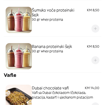
Šumsko voće proteinski
KM 8,50
šejk
30 gr whey proteina
Banana proteinski šejk
KM 8,50
30 gr whey proteina
Vafle
Dubai chocolate vafl
KM 14,00
Vafl sa Dubai čokoladom (čokolada,
pistacija, kadaif) i sjeckanom pistacijom