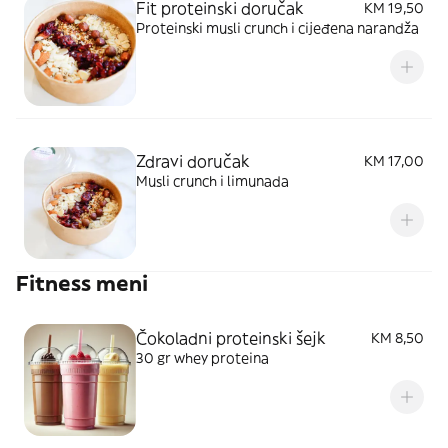
Fit proteinski doručak
KM 19,50
Proteinski musli crunch i cijeđena narandža
Zdravi doručak
KM 17,00
Musli crunch i limunada
Fitness meni
Čokoladni proteinski šejk
KM 8,50
30 gr whey proteina