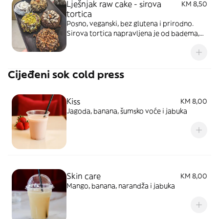
Lješnjak raw cake - sirova
KM 8,50
tortica
Posno, veganski, bez glutena i prirodno.
Sirova tortica napravljena je od badema,
lješnjaka, ,oraha, datula, ovsenih pahuljica,
grožđica i organskog kakaa. Prelivena
karamelom i komadićima karamelizovanog
Cijeđeni sok cold press
lješnjaka.
Kiss
KM 8,00
Jagoda, banana, šumsko voće i jabuka
Skin care
KM 8,00
Mango, banana, narandža i jabuka