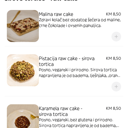
Malina raw cake
KM 8,50
Zdravi kolač bez dodatog šećera od maline,
crne čokolade i ovsenih pahuljica.
Pistacija raw cake - sirova
KM 8,50
tortica
Posno, veganski i prirodno. Sirova tortica
napravljena je od badema, lješnjaka, ,oraha,
datula, ovsenih pahuljica, grožđica i
organskog kakaa. Prelivena kremom od
sicilijanske pistacije i posuta komadićima
svježe pistacije.
Karamela raw cake -
KM 8,50
sirova tortica
Posno, veganski, bez glutena i prirodno.
Sirova tortica napravljena je od badema,