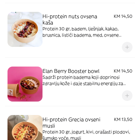
ovseno mlijeko, chia sjemenke, protein lana
i organski kakao. Preko toga idu granole,
Hi-protein nuts ovsena
KM 14,50
miks orašastih plodova i sjemenke bundeve,
kaša
brusnice, banana, 100% kikiriki puter i crna
Protein 30 gr, badem, lješnjak, kakao,
čokolada. Za cheat day ili kada poželite
brusnica, listići badema, med, ovsene
dodatni užitak, tu su naši prelivi od
pahuljice, jogurt
pistacije, sacher čokolade ili bijele
čokolade.
Elan Berry Booster bowl
KM 14,50
Sadrži protein badema koji doprinosi
zdravlju kože i daje stabilnu energiju za
dan. Baza: avokado, banana, šumsko voće,
ovseno mlijeko, med i chia sjemenke. Preko
idu granole, bademi, šumsko voće i
borovnice, kokos i crna čokolada. Za cheat
day ili kada želiš dodatni užitak, tu su naši
Hi-protein Grecia ovseni
KM 13,50
prelivi od pistacije, sacher čokolade ili
musli
bijele čokolade.
Protein 30 gr, jogurt, kivi, orašasti plodovi,
šumsko voće, musli