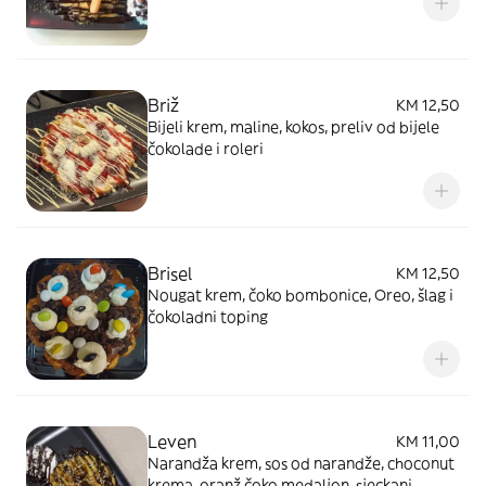
Briž
KM 12,50
Bijeli krem, maline, kokos, preliv od bijele
čokolade i roleri
Brisel
KM 12,50
Nougat krem, čoko bombonice, Oreo, šlag i
čokoladni toping
Leven
KM 11,00
Narandža krem, sos od narandže, choconut
krema, oranž čoko medaljon, sjeckani