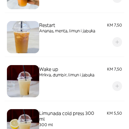
Restart
KM 7,50
Ananas, menta, limun i jabuka
Wake up
KM 7,50
Mrkva, đumbir, limun i jabuka
Limunada cold press 300
KM 5,50
ml
300 ml