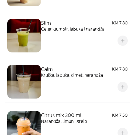
Slim
KM 7,80
Celer, đumbir, jabuka i narandža
Calm
KM 7,80
Kruška, jabuka, cimet, narandža
Citrus mix 300 ml
KM 7,50
Narandža, limun i grejp