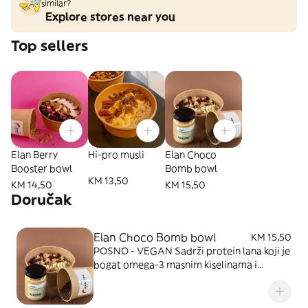
similar?
Explore stores near you
Top sellers
Elan Berry
Hi-pro musli
Elan Choco
Booster bowl
Bomb bowl
KM 13,50
KM 14,50
KM 15,50
Doručak
Elan Choco Bomb bowl
KM 15,50
POSNO - VEGAN Sadrži protein lana koji je
bogat omega-3 masnim kiselinama i
vlaknima. Prirodno daje sitost i energiju,
pomaže varenju, podržava hormone i
prirodni sjaj kože. Baza: banana, datule,