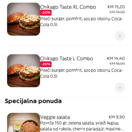
Chikago Taste XL Combo
KM 15,20
KM 19,00
-20%
Pileći burger, pomfrit, sos po izboru, Coca-
Cola 0,5l
Chikago Taste L Combo
KM 14,40
KM 18,00
-20%
Pileći burger, pomfrit, sos po izboru, Coca-
Cola 0,5l
Specijalna ponuda
Veggie salata
KM 9,90
Povrće 150 gr, zelena salata, svježi kupus,
salata od rukole, cherry paradajz, masline.