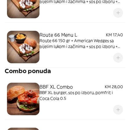
bijelim lukom i začinima + sos po izboru +
piće
Route 66 Menu L
KM 17,40
Route 66 150 gr + American Wedges sa
bijelim lukom i začinima + sos po izboru +
piće
Combo ponuda
BBF XL Combo
KM 28,00
BBF XL burger, sos po izboru, pomfrit i
Coca Cola 0.5