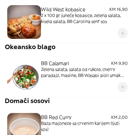
Wild West kobasice
KM 16,90
2 x 100 gr juneće kobasice, zelena salata,
kisela salata, BB Carolina senf sos
Okeansko blago
BB Calamari
KM 9,90
Zelena salata, salata od rukole, cherry
paradajz, masline, BB Wasabi aioli umak.
Slika je simbolična
Domaći sosovi
BB Red Curry
KM 2,00
Baza majoneze sa crvenim karijem (ljuti
sos)