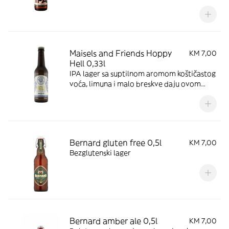
šljive.
Maisels and Friends Hoppy
KM 7,00
Hell 0,33l
IPA lager sa suptilnom aromom koštičastog
voća, limuna i malo breskve daju ovom
pivu blago voćkastu aromu.
Bernard gluten free 0,5l
KM 7,00
Bezglutenski lager
Bernard amber ale 0,5l
KM 7,00