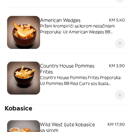
lukom) ili BB BBQ sos (baza kečapa sa
roštiljskim začinima)
American Wedges
KM 5,40
Prženi krompirići sa korom nezačinjeni
Preporuka: Uz American Wedges BB
Wasabi Aioli sos (baza majoneze sa
japanskim hrenom i bijelim lukom) ili BB
BBQ sos (baza kečapa sa roštiljskim
začinima)
Country House Pommes
KM 3,90
Frites
Country House Pommes Frites Preporuka:
Uz Pommes BB Red Curry sos (baza
majoneze sa crvenim karijem, ljuti sos!) ili
BB Thousand Island's sos (baza majoneze i
kečapa). Slika je simbolična
Kobasice
Wild West ljute kobasice
KM 17,90
sa sirom