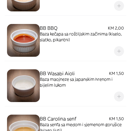
BB BBQ
KM 2,00
Baza kečapa sa roštiljskim začinima (kiselo,
slatko, pikantni)
BB Wasabi Aioli
KM 1,50
Baza maojneze sa japanskim hrenom i
bijelim lukom
BB Carolina senf
KM 1,50
Baza senfa sa medom i sjemenom gorušice
(blago ljuti)