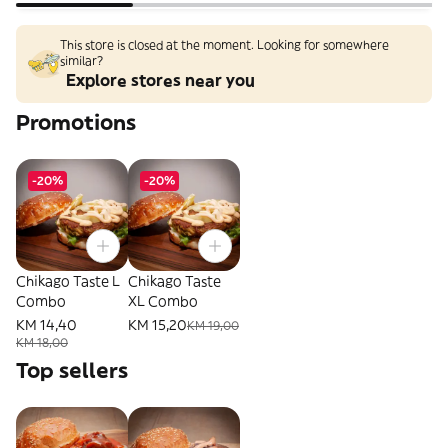
This store is closed at the moment. Looking for somewhere
similar?
Explore stores near you
Promotions
-20%
-20%
Chikago Taste L
Chikago Taste
Combo
XL Combo
KM 14,40
KM 15,20
KM 19,00
KM 18,00
Top sellers