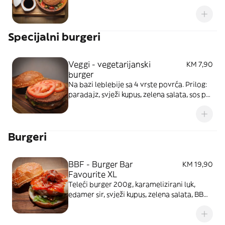
Sos po vašem izboru. Slika je simbolična
Specijalni burgeri
Veggi - vegetarijanski
KM 7,90
burger
Na bazi leblebije sa 4 vrste povrća. Prilog:
paradajz, svježi kupus, zelena salata, sos po
izboru
Burgeri
BBF - Burger Bar
KM 19,90
Favourite XL
Teleći burger 200g, karamelizirani luk,
edamer sir, svježi kupus, zelena salata, BB
BBQ sos