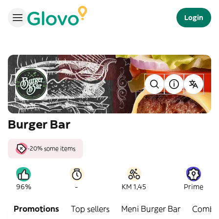
Login
Burger Bar
-20% some items
-
96%
KM 1,45
Prime
Promotions
Top sellers
Meni Burger Bar
Combo