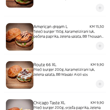
BBQ sos
American dream L
KM 15,50
Teleći burger 150g, karamelizirani luk,
pečena paprika, zelena salata, BB Thousand
Island's sos
Route 66 XL
KM 9,90
Pileći burger 200g, karamelizirani luk,
zelena salata, BB Wasabi Aioli sos
Chicago Taste XL
KM 9,90
Pileći burger 200g, svježa paprika, zelena