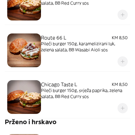
salata, BB Red Curry sos
Route 66 L
KM 8,50
Pileći burger 150g, karamelizirani luk,
zelena salata, BB Wasabi Aioli sos
Chicago Taste L
KM 8,50
Pileći burger 150g, svježa paprika, zelena
salata, BB Red Curry sos
Prženo i hrskavo