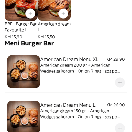
BBF - Burger Bar
American dream
Favourite L
L
KM 15,90
KM 15,50
Meni Burger Bar
American Dream Menu XL
KM 29,90
American dream 200 gr + American
Wedges sa korom + Onion Rings + sos po
izboru + piće
American Dream Menu L
KM 26,90
American dream 150 gr + American
Wedges sa korom + Onion Rings + sos po
izboru + piće