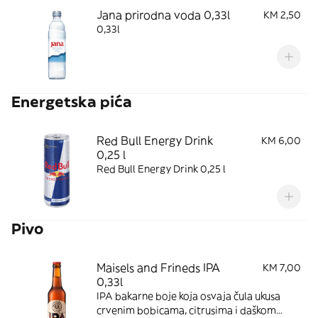
Jana prirodna voda 0,33l
KM 2,50
0,33l
Energetska pića
Red Bull Energy Drink
KM 6,00
0,25 l
Red Bull Energy Drink 0,25 l
Pivo
Maisels and Frineds IPA
KM 7,00
0,33l
IPA bakarne boje koja osvaja čula ukusa
crvenim bobicama, citrusima i daškom