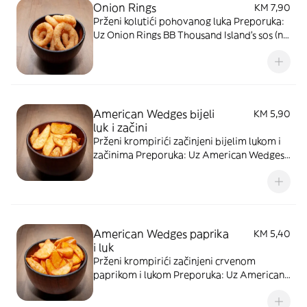
Onion Rings
KM 7,90
Prženi kolutići pohovanog luka Preporuka:
Uz Onion Rings BB Thousand Island's sos (na
bazi kečapa i majoneze). Slika je simbolična
American Wedges bijeli
KM 5,90
luk i začini
Prženi krompirići začinjeni bijelim lukom i
začinima Preporuka: Uz American Wedges
BB Wasabi Aioli sos (baza majoneze sa
japanskim hrenom i bijelim lukom) ili BB
BBQ sos (baza kečapa sa roštiljskim
začinima)
American Wedges paprika
KM 5,40
i luk
Prženi krompirići začinjeni crvenom
paprikom i lukom Preporuka: Uz American
Wedges BB Wasabi Aioli sos (baza
majoneze sa japanskim hrenom i bijelim