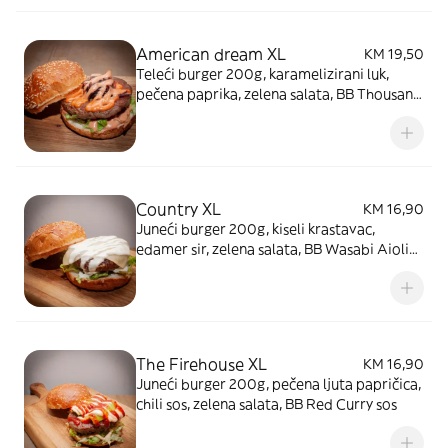
American dream XL
KM 19,50
Teleći burger 200g, karamelizirani luk,
pečena paprika, zelena salata, BB Thousand
Island's sos
Country XL
KM 16,90
Juneći burger 200g, kiseli krastavac,
edamer sir, zelena salata, BB Wasabi Aioli
sos
The Firehouse XL
KM 16,90
Juneći burger 200g, pečena ljuta papričica,
chili sos, zelena salata, BB Red Curry sos