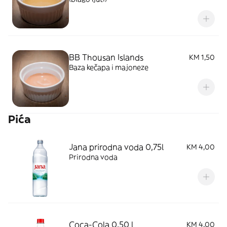
BB Thousan Islands
KM 1,50
Baza kečapa i majoneze
Pića
Jana prirodna voda 0,75l
KM 4,00
Prirodna voda
Coca-Cola 0,50 l
KM 4,00