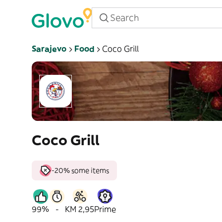
Sarajevo
Food
Coco Grill
Coco Grill
-20% some items
99%
-
KM 2,95
Prime