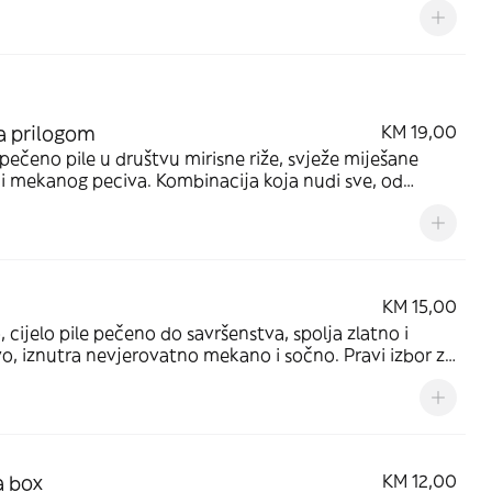
sa prilogom
KM 19,00
 pečeno pile u društvu mirisne riže, svježe miješane
 i mekanog peciva. Kombinacija koja nudi sve, od
ih i sočnih zalogaja do osvježavajućih i laganih nota
KM 15,00
 cijelo pile pečeno do savršenstva, spolja zlatno i
o, iznutra nevjerovatno mekano i sočno. Pravi izbor za
ji vole klasičan, bogat pileći zalogaj koji miriše na
u kuhinju
a box
KM 12,00