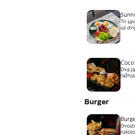
Sunny
Tri sa
uz dvi
dimlje
hrskav
Coco 
Dva ja
ražnja
krompi
salata
Burger
Burge
Dvostr
rukolo