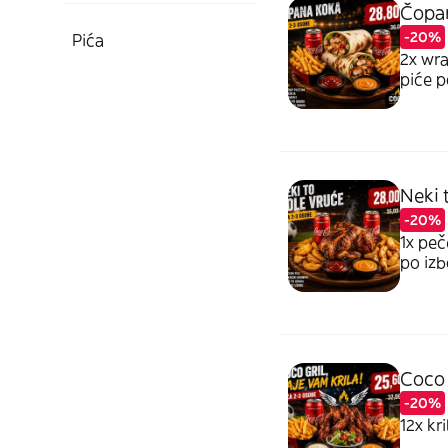
Čopa
-20%
Pića
2x wra
piće p
Neki 
-20%
1x peč
po izb
Coco g
-20%
12x kr