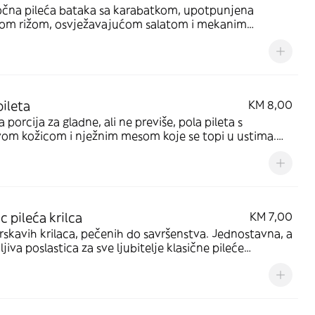
očna pileća bataka sa karabatkom, upotpunjena
nom rižom, osvježavajućom salatom i mekanim
m. Brzi obrok koji donosi veliku dozu zadovoljstva
pileta
KM 8,00
a porcija za gladne, ali ne previše, pola pileta s
vom kožicom i nježnim mesom koje se topi u ustima.
no za brzi, ali nezaboravan obrok
c pileća krilca
KM 7,00
rskavih krilaca, pečenih do savršenstva. Jednostavna, a
jiva poslastica za sve ljubitelje klasične pileće
lice