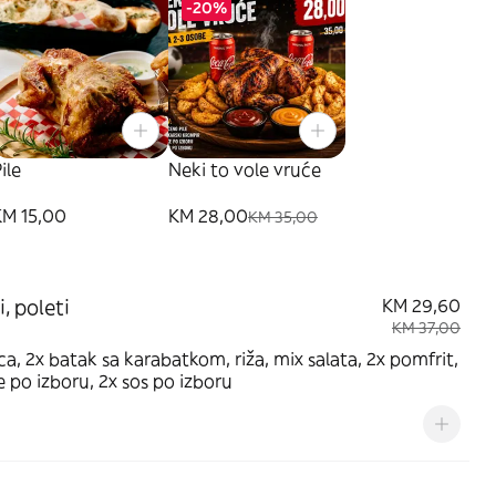
-20%
ile
Neki to vole vruće
KM 15,00
KM 28,00
KM 35,00
, poleti
KM 29,60
KM 37,00
lca, 2x batak sa karabatkom, riža, mix salata, 2x pomfrit,
e po izboru, 2x sos po izboru