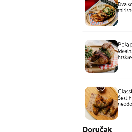
Dva s
miris
pecivo
Pola 
Idealn
hrska
Savrše
Classi
Šest h
neodol
gricka
Doručak