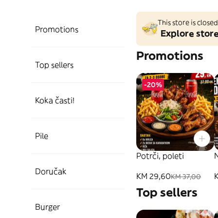
This store is clos
Promotions
Explore stor
Promotions
Top sellers
-20%
Koka časti!
Pile
Potrči, poleti
N
Doručak
KM 29,60
KM 37,00
Top sellers
Burger