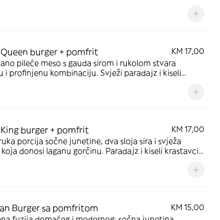
i luk dodaju teksturu i karakter, dok burger sos sve
žuje u luksuzni doživljaj
Queen burger + pomfrit
KM 17,00
no pileće meso s gauda sirom i rukolom stvara
 i profinjenu kombinaciju. Svježi paradajz i kiseli
vci unose osvježavajuće note, dok coco white sos i
ella daju kremastu raskoš
King burger + pomfrit
KM 17,00
uka porcija sočne junetine, dva sloja sira i svježa
 koja donosi laganu gorčinu. Paradajz i kiseli krastavci
avaju, dok coco sos i hrskavi luk daju kraljevski
tak. Pohovani luk dodaje dodatnu dozu raskoši
an Burger sa pomfritom
KM 15,00
ena fuzija domaćeg i modernog: sočna junetina