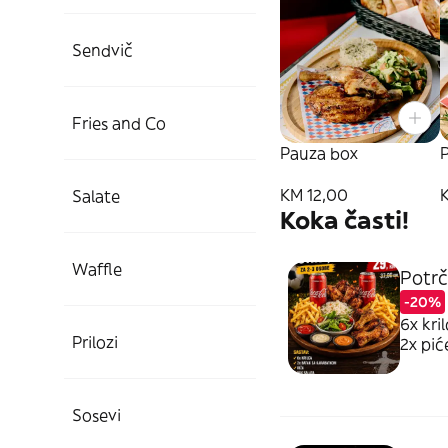
Sendvič
Fries and Co
Pauza box
P
KM 12,00
Salate
Koka časti!
Waffle
Potrči
-20%
6x kri
Prilozi
2x pić
Sosevi