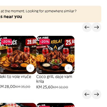
ed at the moment. Looking for somewhere similar?
es near you
-20%
-20%
eki to vole vruće
Coco grill, daje vam
krila
KM 28,00
KM 25,60
KM 35,00
KM 32,00