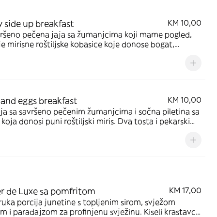
 side up breakfast
KM 10,00
vršeno pečena jaja sa žumanjcima koji mame pogled,
je mirisne roštiljske kobasice koje donose bogat,
ni okus. Dva komada zlatnog tosta, svjež paradajz,
a zelena salata i krastavac stvaraju lagani balans
and eggs breakfast
KM 10,00
ja sa savršeno pečenim žumanjcima i sočna piletina sa
 koja donosi puni roštiljski miris. Dva tosta i pekarski
r pružaju zasitnu osnovu, a svježi paradajz, zelena
 i krastavac osvježavaju svaki zalogaj.
r de Luxe sa pomfritom
KM 17,00
uka porcija junetine s topljenim sirom, svježom
m i paradajzom za profinjenu svježinu. Kiseli krastavci i