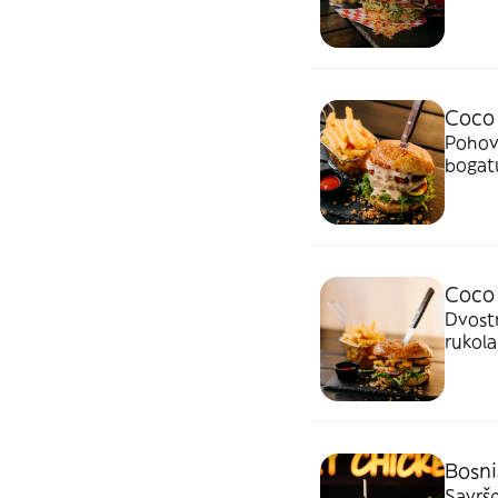
hrskav
zaokru
Coco 
Pohova
bogatu
krasta
mozzar
Coco 
Dvostr
rukola
osvjež
završe
Bosni
Savrš