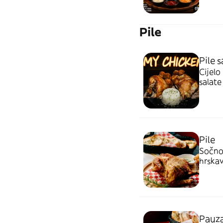
Pile
Pile 
Cijelo
salate
hrskav
Pile
Sočno,
hrskav
one ko
domać
Pauz