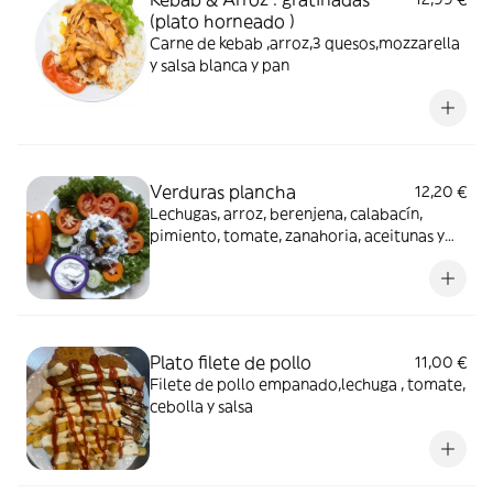
(plato horneado )
Carne de kebab ,arroz,3 quesos,mozzarella
y salsa blanca y pan
Verduras plancha
12,20 €
Lechugas, arroz, berenjena, calabacín,
pimiento, tomate, zanahoria, aceitunas y
salsa yogurt
Plato filete de pollo
11,00 €
Filete de pollo empanado,lechuga , tomate,
cebolla y salsa