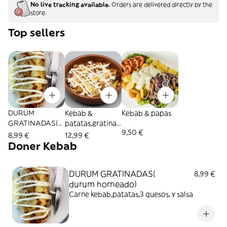
No live tracking available.
Orders are delivered directly by the
store.
Top sellers
DURUM
Kebab &
Kebab & papas
GRATINADAS(
patatas,gratinad
9,50 €
durum
as (plato
8,99 €
12,99 €
horneado)
horneado )
Doner Kebab
DURUM GRATINADAS(
8,99 €
durum horneado)
Carne kebab,patatas,3 quesos, y salsa