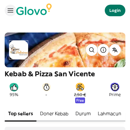
Login
Kebab & Pizza San Vicente
-
95%
2,50 €
Prime
Free
Top sellers
Doner Kebab
Durum
Lahmacun