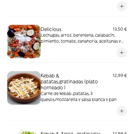
Delicious
13,50 €
Lechugas, arroz, berenjena, calabacín,
pimiento, tomate, zanahoria, aceitunas y
salsa yogurt
Kebab &
12,99 €
patatas,gratinadas (plato
horneado )
Carne de kebab ,patatas, 3
quesos,mozzarella y salsa blanca y pan
Kebab & Arroz . gratinadas
12,99 €