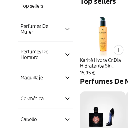
Top sellers
Top sellers
Perfumes De
Mujer
Perfumes De
Eau De Parfum Mujer
Hombre
Karité Hydra Cr.Día
Hidratante Sin
Aclarado Cabello
Eau De Toilette Mujer
EDP Mujer
15,95 €
Eau De Parfum
Seco 100 Ml Rene
Maquillaje
Perfumes De 
Hombre
Furterer N1625588
Colonias Mujer
EDT Mujer
Cosmética
Rostro
Eau De Toilette
EDP Hombre
Hombre
Cofres Con
EDC Mujer
Hidratantes
Perfumes De
Bases De Maquillaje
Cabello
Ojos
Faciales
Mujer
Colonias Hombre
EDT Hombre