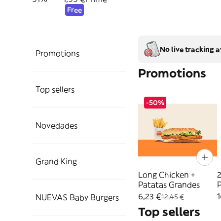
Free
No live tracking a
Promotions
Promotions
Top sellers
-50%
Novedades
Grand King
Long Chicken +
2
Patatas Grandes
P
6,23 €
1
NUEVAS Baby Burgers
12,45 €
Top sellers