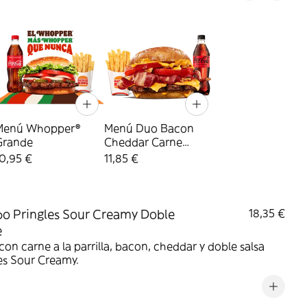
Menú Whopper®
Menú Duo Bacon
Grande
Cheddar Carne
Grande
0,95 €
11,85 €
 Pringles Sour Creamy Doble
18,35 €
e
on carne a la parrilla, bacon, cheddar y doble salsa
es Sour Creamy.