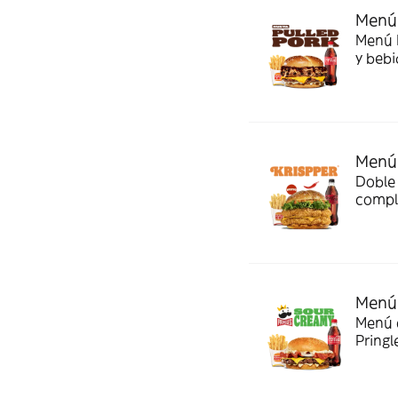
Menú 
Menú P
y bebi
Menú 
Doble 
compl
Menú 
Menú c
Pringl