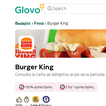
Badajoz
Food
Burger King
Burger King
Consulta la carta de alérgenos al pie de la pantalla
-50% some items
2 for 1 some items
91%
-
1,99 €
Prime