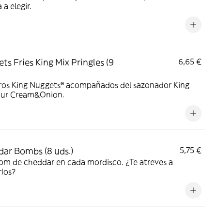
 a elegir.
ts Fries King Mix Pringles (9
6,65 €
ros King Nuggets® acompañados del sazonador King
our Cream&Onion.
ar Bombs (8 uds.)
5,75 €
om de cheddar en cada mordisco. ¿Te atreves a
los?