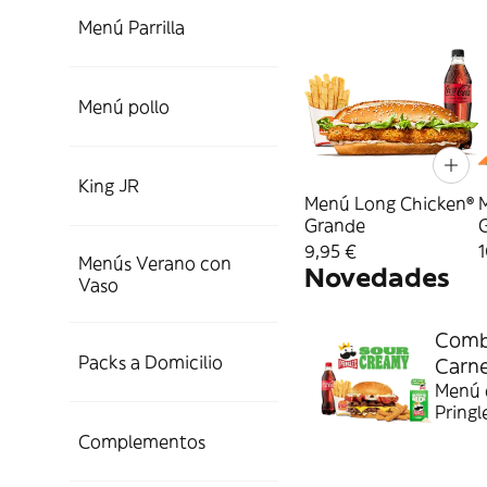
Menú Parrilla
Menú pollo
King JR
Menú Long Chicken®
Grande
9,95 €
1
Menús Verano con
Novedades
Vaso
Combo
Packs a Domicilio
Carn
Menú c
Pringl
Complementos