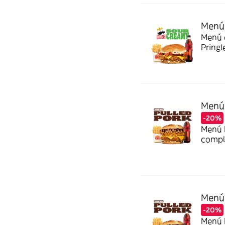
Menú 
Menú c
Pringl
Menú 
-20%
Menú P
comple
Menú 
-20%
Menú P