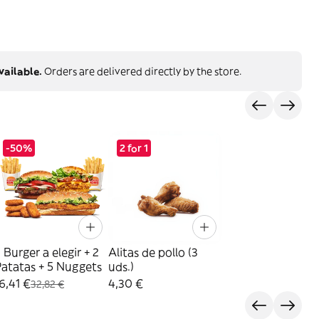
vailable.
Orders are delivered directly by the store.
-50%
2 for 1
 Burger a elegir + 2
Alitas de pollo (3
atatas + 5 Nuggets
uds.)
6,41 €
4,30 €
32,82 €