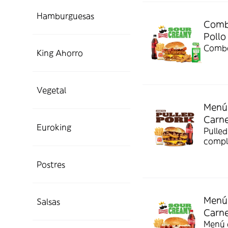
Hamburguesas
Combo
Pollo
Combo
King Ahorro
Vegetal
Menú 
Carn
Euroking
Pulled
compl
Postres
Menú 
Salsas
Carn
Menú c