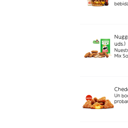
bebida
Nugge
uds.)
Nuest
Mix S
Chedd
Un bo
probar