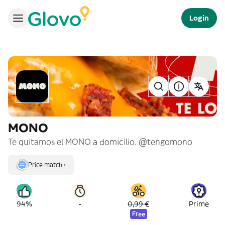
Login
MONO
Te quitamos el MONO a domicilio. @tengomono
Price match ›
-
94%
0,99 €
Prime
Free