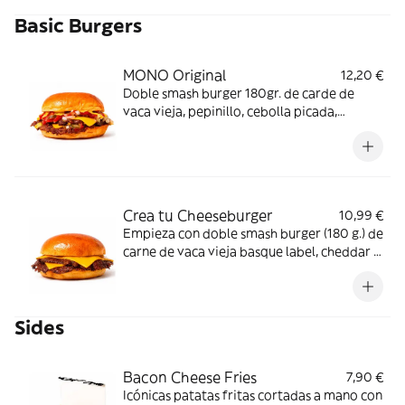
Basic Burgers
MONO Original
12,20 €
Doble smash burger 180gr. de carde de
vaca vieja, pepinillo, cebolla picada,
cheddar y pan brioche. Ketchup y mostaza.
Crea tu Cheeseburger
10,99 €
Empieza con doble smash burger (180 g.) de
carne de vaca vieja basque label, cheddar y
pan brioche. ¡Añádele extras y conviértela
en tu MONO favorita!
Sides
Bacon Cheese Fries
7,90 €
Icónicas patatas fritas cortadas a mano con