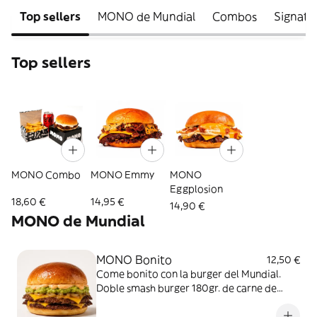
Top sellers
MONO de Mundial
Combos
Signatu
Top sellers
MONO Combo
MONO Emmy
MONO
Eggplosion
18,60 €
14,95 €
14,90 €
MONO de Mundial
MONO Bonito
12,50 €
Come bonito con la burger del Mundial.
Doble smash burger 180gr. de carne de
vaca vieja, cebolla smashada sobre la carne
al estilo Oklahoma, cheddar, guacamole y