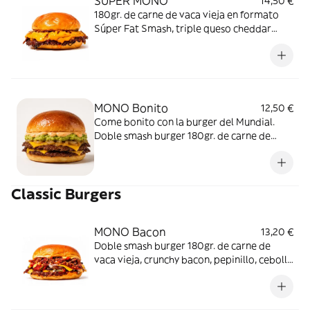
SUPER MONO
14,50 €
180gr. de carne de vaca vieja en formato
Súper Fat Smash, triple queso cheddar
fundido, bacon ahumado y cebolla
caramelizada con salsa barbacoa
homemade sobre pan brioche.
MONO Bonito
12,50 €
Come bonito con la burger del Mundial.
Doble smash burger 180gr. de carne de
vaca vieja, cebolla smashada sobre la carne
al estilo Oklahoma, cheddar, guacamole y
salsa chipotle con pan brioche de leña. Joga
Classic Burgers
bonito.
MONO Bacon
13,20 €
Doble smash burger 180gr. de carne de
vaca vieja, crunchy bacon, pepinillo, cebolla
picada, cheddar y pan brioche. Ketchup y
mostaza.