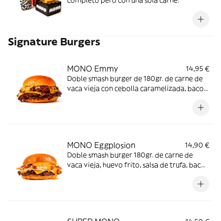
completo pero con una sola carne.
Signature Burgers
MONO Emmy
14,95 €
Doble smash burger de 180gr. de carne de
vaca vieja con cebolla caramelizada, bacon
ahumado caramelizado, cheddar fundido,
nuestra salsa Emmy a base de pimientos
coreanos con sésamo con el toque justo de
picante, y pan brioche.
MONO Eggplosion
14,90 €
Doble smash burger 180gr. de carne de
vaca vieja, huevo frito, salsa de trufa, bacon
bits, cheddar y pan brioche.