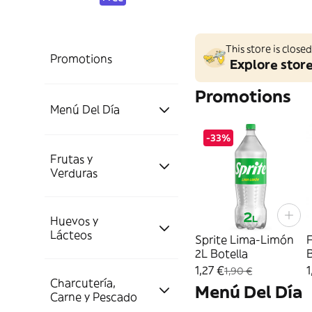
This store is clos
Promotions
Explore stor
Promotions
Menú Del Día
-33%
Platos Japoneses y
Frutas y
Sushi
Verduras
Sushi y Comida
Resto de Platos
Huevos y
Frutas
Japonesa
Preparados
Lácteos
Sprite Lima-Limón
F
2L Botella
B
1,27 €
1
1,90 €
Plátanos y Bananas
Verduras
Charcutería,
Platos de Menú
Huevos
Menú Del Día
Carne y Pescado