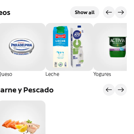
eos
Show all
Queso
Leche
Yogures
Carne y Pescado