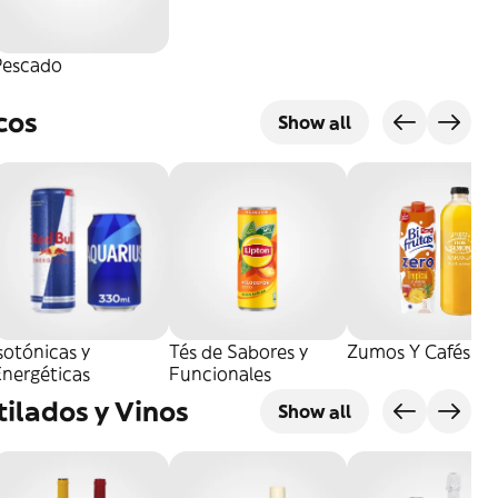
Pescado
cos
Show all
sotónicas y
Tés de Sabores y
Zumos Y Cafés
Energéticas
Funcionales
tilados y Vinos
Show all