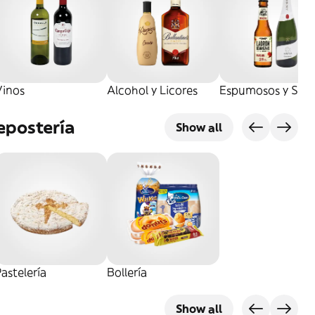
Vinos
Alcohol y Licores
Espumosos y Sidr
epostería
Show all
astelería
Bollería
Show all