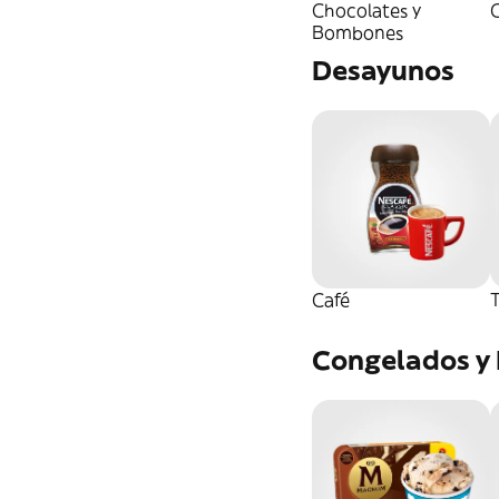
Chocolates y
C
Bombones
Desayunos
Café
T
Congelados y