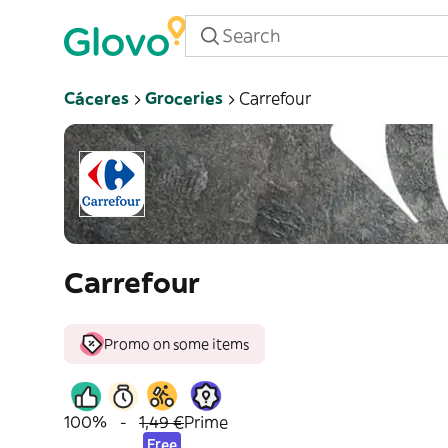
Cáceres
Groceries
Carrefour
Carrefour
Promo on some items
100%
-
1,49 €
Prime
Free