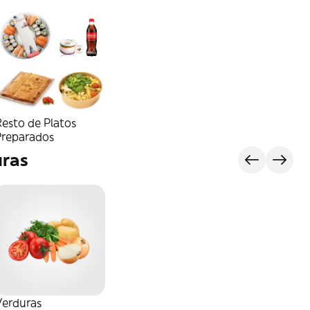
esto de Platos
Preparados
uras
Verduras