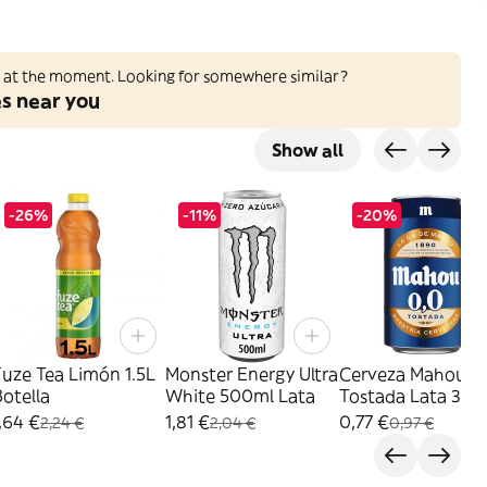
ed at the moment. Looking for somewhere similar?
es near you
Show all
-26%
-11%
-20%
uze Tea Limón 1.5L
Monster Energy Ultra
Cerveza Mahou 0
otella
White 500ml Lata
Tostada Lata 33 C
,64 €
1,81 €
0,77 €
2,24 €
2,04 €
0,97 €