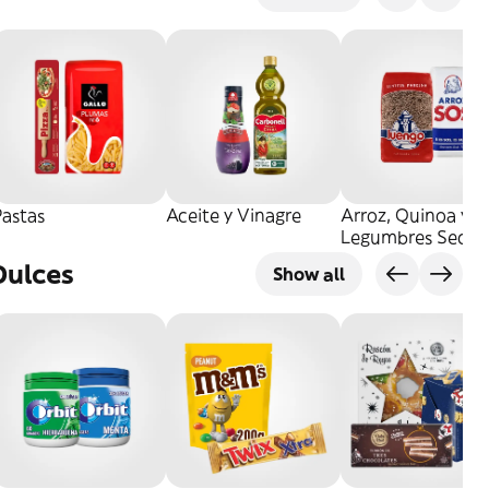
Pastas
Aceite y Vinagre
Arroz, Quinoa y
Legumbres Secos
Dulces
Show all