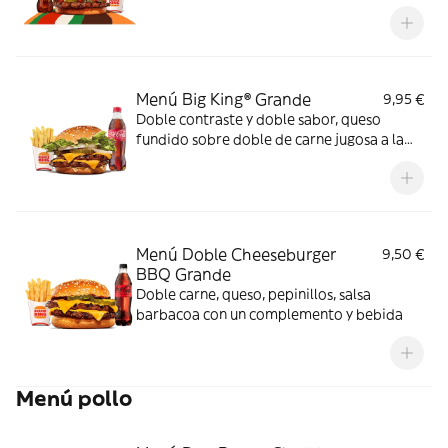
Menú Big King® Grande
9,95 €
Doble contraste y doble sabor, queso
fundido sobre doble de carne jugosa a la
parrilla, lechuga, pepinillos y cebolla,
bañados en exquisita salsa Big King entre
dos panes de sésamo crujiente, ¿se puede
pedir más?
Menú Doble Cheeseburger
9,50 €
BBQ Grande
Doble carne, queso, pepinillos, salsa
barbacoa con un complemento y bebida
Menú pollo