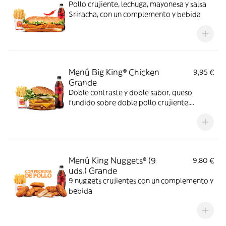
Pollo crujiente, lechuga, mayonesa y salsa
Sriracha, con un complemento y bebida
Menú Big King® Chicken
9,95 €
Grande
Doble contraste y doble sabor, queso
fundido sobre doble pollo crujiente,
lechuga, pepinillos y cebolla, bañados en
exquisita salsa Big King entre dos panes de
sésamo crujiente, ¿se puede pedir más?
Menú King Nuggets® (9
9,80 €
uds.) Grande
9 nuggets crujientes con un complemento y
bebida