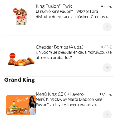
King Fusion™ Twix
4,25 €
El nuevo King Fusion™ TWIX® te hará
disfrutar del verano al máximo. Cremoso
helado de vainilla con topping TWIX® y
sirope de caramelo. Dale un TWIX al
verano.
Cheddar Bombs (4 uds.)
4,25 €
Un boom de cheddar en cada mordisco. ¿Te
atreves a probarlos?
Grand King
Menú King CBK + llavero
13,95 €
Menú King CBK by Marta Díaz con King
Fusion™ a elegir y llavero exclusivo.