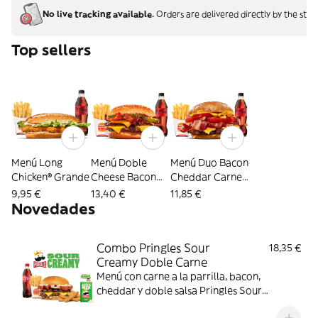
No live tracking available.
Orders are delivered directly by the stor
Top sellers
Menú Long
Menú Doble
Menú Duo Bacon
Chicken® Grande
Cheese Bacon
Cheddar Carne
XXL®
Grande
9,95 €
13,40 €
11,85 €
Novedades
Combo Pringles Sour
18,35 €
Creamy Doble Carne
Menú con carne a la parrilla, bacon,
cheddar y doble salsa Pringles Sour
Creamy.