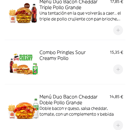
Menú Duo Bacon Cheddar
17,85 €
Triple Pollo Grande
Una tentación en la que volverás a caer... el
triple de pollo crujiente con pan brioche,
deliciosa salsa de queso cheddar, dos
crujientes lonchas de bacon, cebolla frita y
tomate. Todo ello acompañado de tu
bebida y complemento favoritos. Algo
irresistible.
Combo Pringles Sour
15,35 €
Creamy Pollo
Menú Duo Bacon Cheddar
14,85 €
Doble Pollo Grande
Doble bacon y queso, salsa cheddar,
tomate, con un complemento y bebida