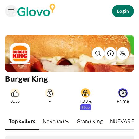
Login
Burger King
-
89%
1,99 €
Prime
Free
Top sellers
Novedades
Grand King
NUEVAS Bab