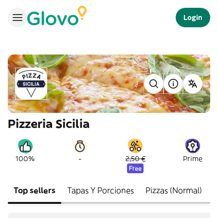
Login
Pizzeria Sicilia
-
100%
2,50 €
Prime
Free
Top sellers
Tapas Y Porciones
Pizzas (Normal)
P