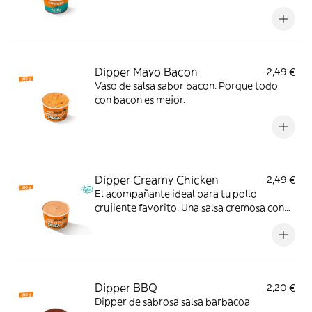
perfecto.
Dipper Mayo Bacon
2,49 €
Vaso de salsa sabor bacon. Porque todo
con bacon es mejor.
Dipper Creamy Chicken
2,49 €
El acompañante ideal para tu pollo
crujiente favorito. Una salsa cremosa con
ajo, pimienta y un ligero toque ácido que le
da un extra de sabor a cada bocado.
Pruébala y verás.
Dipper BBQ
2,20 €
Dipper de sabrosa salsa barbacoa