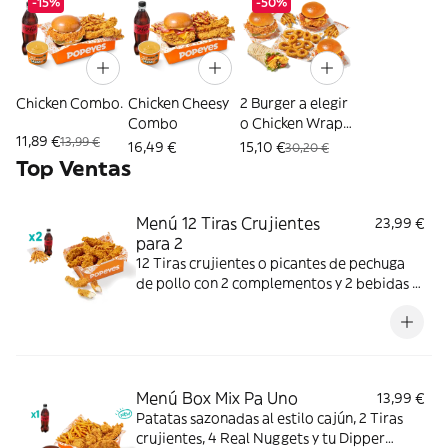
-15%
-50%
Chicken Combo.
Chicken Cheesy
2 Burger a elegir
Combo
o Chicken Wrap
11,89 €
13,99 €
+ 2 Patatas + 10
16,49 €
15,10 €
30,20 €
Aros
Top Ventas
Menú 12 Tiras Crujientes
23,99 €
para 2
12 Tiras crujientes o picantes de pechuga
de pollo con 2 complementos y 2 bebidas a
elegir. Mucho crunch y jugosidad; ideal para
compartir entre dos.
Menú Box Mix Pa Uno
13,99 €
Patatas sazonadas al estilo cajún, 2 Tiras
crujientes, 4 Real Nuggets y tu Dipper