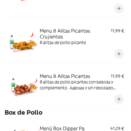
rebozado, perfectas para picar o
compartir.
Menu 8 Alitas Picantes
11,99 €
Crujientes
8 alitas de pollo picante
Menu 8 Alitas Picantes
11,99 €
8 alitas de pollo picantes con bebida y
complemento. Jugosas y sin rebozado,
perfectas para picar o compartir.
Box de Pollo
Menú Box Dipper Pa
41,29 €