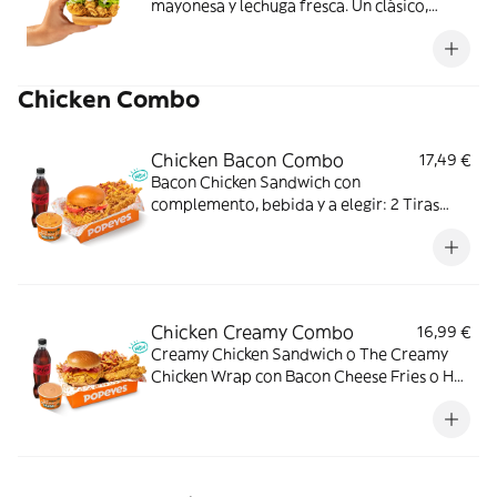
mayonesa y lechuga fresca. Un clásico,
perfecto para cualquier momento.
Chicken Combo
Chicken Bacon Combo
17,49 €
Bacon Chicken Sandwich con
complemento, bebida y a elegir: 2 Tiras
crujientes, 2 Alitas picantes o 3 Real
Nuggets. Ideal para los que creen que todo
mejora con bacon.
Chicken Creamy Combo
16,99 €
Creamy Chicken Sandwich o The Creamy
Chicken Wrap con Bacon Cheese Fries o Hot
Fries, Dipper Creamy Chicken, bebida
mediana y tu acompañamiento de pollo
favorito. El combo que lo tiene todo.