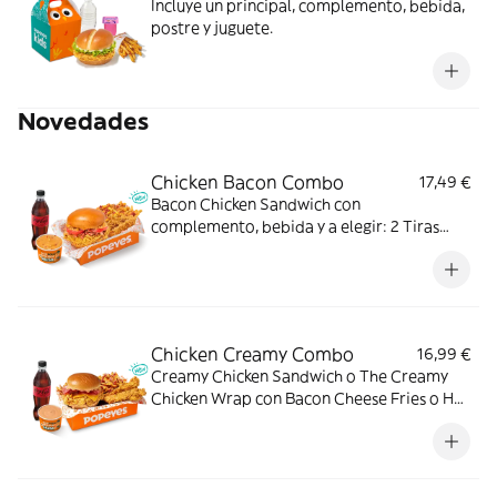
Incluye un principal, complemento, bebida,
postre y juguete.
Novedades
Chicken Bacon Combo
17,49 €
Bacon Chicken Sandwich con
complemento, bebida y a elegir: 2 Tiras
crujientes, 2 Alitas picantes o 3 Real
Nuggets. Ideal para los que creen que todo
mejora con bacon.
Chicken Creamy Combo
16,99 €
Creamy Chicken Sandwich o The Creamy
Chicken Wrap con Bacon Cheese Fries o Hot
Fries, Dipper Creamy Chicken, bebida
mediana y tu acompañamiento de pollo
favorito. El combo que lo tiene todo.