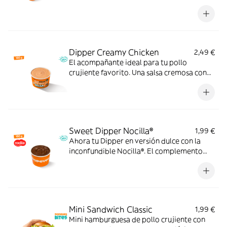
momento.
Dipper Creamy Chicken
2,49 €
El acompañante ideal para tu pollo
crujiente favorito. Una salsa cremosa con
ajo, pimienta y un ligero toque ácido que le
da un extra de sabor a cada bocado.
Pruébala y verás.
Sweet Dipper Nocilla®
1,99 €
Ahora tu Dipper en versión dulce con la
inconfundible Nocilla®. El complemento
perfecto para disfrutar con tus postres
favoritos.
Mini Sandwich Classic
1,99 €
Mini hamburguesa de pollo crujiente con