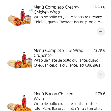
Menú Completo Creamy
14,49 €
Chicken Wrap
Wrap de pollo crujiente con salsa Creamy
Chicken, queso Cheddar, bacon y tomate,
acompañado de complemento, bebida y
helado. Sabor completo de principio a fin.
Menú Completo The Wrap
13,79 €
Crujiente
Wrap de filete de pollo crujiente, queso
Cheddar, cebolla crujiente, lechuga, salsa
BBQ y mayonesa. Con complemento y
bebida y helado
Menú Bacon Chicken
11,79 €
Wrap
Wrap de pollo crujiente con bacon bits,
salsa Mayo Bacon, cebolla frita y tomate.