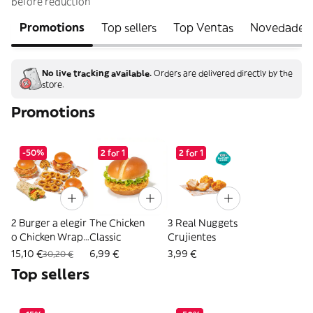
before reduction
Promotions
Top sellers
Top Ventas
Novedades
No live tracking available.
Orders are delivered directly by the
store.
Promotions
-50%
2 for 1
2 for 1
2 Burger a elegir
The Chicken
3 Real Nuggets
o Chicken Wrap
Classic
Crujientes
+ 2 Patatas + 10
15,10 €
6,99 €
3,99 €
30,20 €
Aros
Top sellers