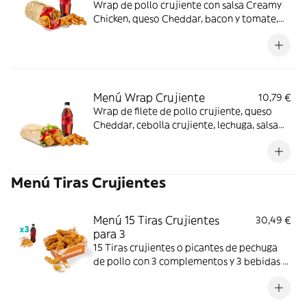
Wrap de pollo crujiente con salsa Creamy
Chicken, queso Cheddar, bacon y tomate,
acompañado de complemento y bebida.
Sabor completo de principio a fin.
Menú Wrap Crujiente
10,79 €
Wrap de filete de pollo crujiente, queso
Cheddar, cebolla crujiente, lechuga, salsa
BBQ y mayonesa. Con complemento y
bebida.
Menú Tiras Crujientes
Menú 15 Tiras Crujientes
30,49 €
para 3
15 Tiras crujientes o picantes de pechuga
de pollo con 3 complementos y 3 bebidas a
elegir. Textura crujiente y bocado jugoso;
perfecto para compartir entre 3.