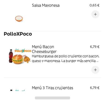
Salsa Mayonesa
0,65 €
PolloXPoco
Menú Bacon
6,79 €
Cheeseburger
Hamburguesa de pollo crujiente con bacon,
queso y mayonesa. La burger más sencilla y
sabrosa; con complemento y bebida.
Menú 3 Tiras crujientes
6,79 €
3 Tiras de pollo crujientes con
complemento y bebida. ¡El básico que
nunca falla!