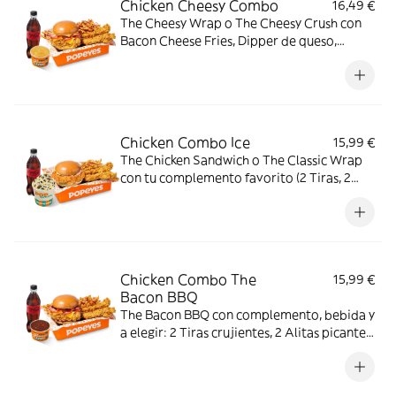
Chicken Cheesy Combo
16,49 €
The Cheesy Wrap o The Cheesy Crush con
Bacon Cheese Fries, Dipper de queso,
bebida mediana y a elegir: 2 Tiras
crujientes, 2 Alitas picantes, 2 Alitas
picantes crujientes o 3 Real Nuggets.
Chicken Combo Ice
15,99 €
The Chicken Sandwich o The Classic Wrap
con tu complemento favorito (2 Tiras, 2
Alitas picantes o 3 Real Nuggets), Patatas
cajún, bebida y Pop Cream de Oreo o Kit
Kat. El combo creado para los indecisos
profesionales.
Chicken Combo The
15,99 €
Bacon BBQ
The Bacon BBQ con complemento, bebida y
a elegir: 2 Tiras crujientes, 2 Alitas picantes
o 3 Real Nuggets.