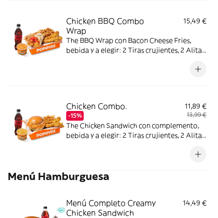
Chicken BBQ Combo
15,49 €
Wrap
The BBQ Wrap con Bacon Cheese Fries,
bebida y a elegir: 2 Tiras crujientes, 2 Alitas
picantes, 2 Alitas picantes crujientes o 3
Real Nuggets.
Chicken Combo.
11,89 €
13,99 €
-15%
The Chicken Sandwich con complemento,
bebida y a elegir: 2 Tiras crujientes, 2 Alitas
picantes o 3 Real Nuggets.
Menú Hamburguesa
Menú Completo Creamy
14,49 €
Chicken Sandwich