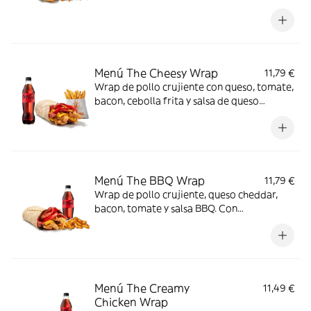
Con complemento y bebida para una
comida de 10.
Menú The Cheesy Wrap
11,79 €
Wrap de pollo crujiente con queso, tomate,
bacon, cebolla frita y salsa de queso
cheddar. Con complemento y bebida.
Menú The BBQ Wrap
11,79 €
Wrap de pollo crujiente, queso cheddar,
bacon, tomate y salsa BBQ. Con
complemento y bebida.
Menú The Creamy
11,49 €
Chicken Wrap