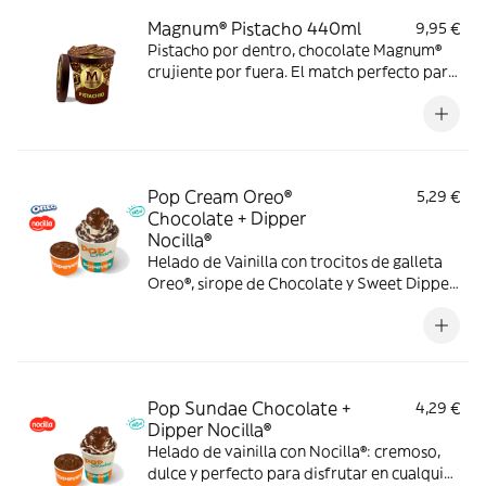
Magnum® Pistacho 440ml
9,95 €
Pistacho por dentro, chocolate Magnum®
crujiente por fuera. El match perfecto para
los amantes del pistacho. Solo a domicilio.
Pop Cream Oreo®
5,29 €
Chocolate + Dipper
Nocilla®
Helado de Vainilla con trocitos de galleta
Oreo®, sirope de Chocolate y Sweet Dipper
de Nocilla® para llevar cada cucharada al
siguiente nivel.
Pop Sundae Chocolate +
4,29 €
Dipper Nocilla®
Helado de vainilla con Nocilla®: cremoso,
dulce y perfecto para disfrutar en cualquier