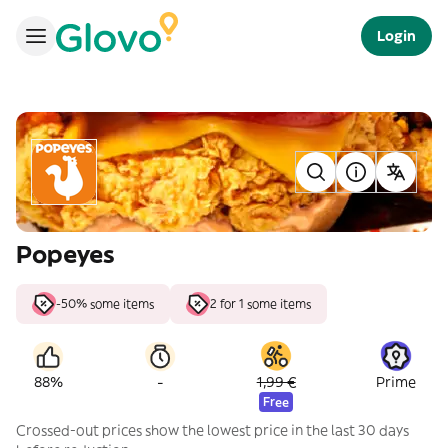
Login
Popeyes
-50% some items
2 for 1 some items
-
88%
1,99 €
Prime
Free
Crossed-out prices show the lowest price in the last 30 days