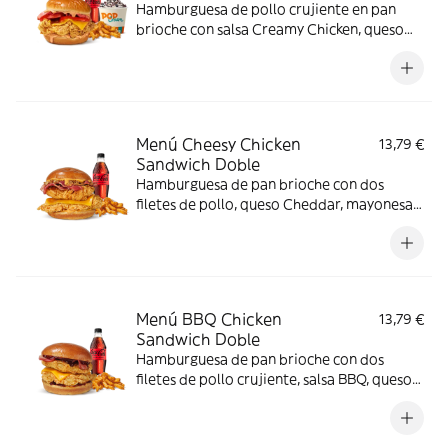
Hamburguesa de pollo crujiente en pan
brioche con salsa Creamy Chicken, queso
Cheddar, bacon y tomate, acompañada de
complemento, bebida y helado. El menú
que siempre apetece.
Menú Cheesy Chicken
13,79 €
Sandwich Doble
Hamburguesa de pan brioche con dos
filetes de pollo, queso Cheddar, mayonesa,
lechuga y tomate. Con complemento y
bebida.
Menú BBQ Chicken
13,79 €
Sandwich Doble
Hamburguesa de pan brioche con dos
filetes de pollo crujiente, salsa BBQ, queso
Cheddar y bacon. Con complemento y
bebida.