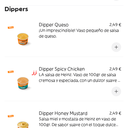
Dippers
Dipper Queso
2,49 €
¡Un imprescindible! Vaso pequeño de salsa
de queso.
Dipper Spicy Chicken
2,49 €
LA salsa de Heinz. Vaso de 100gr de salsa
cremosa y especiada, con un dulzor suave y
un picante equilibrado que potencia el
sabor y la hace irresistible. El match ideal
para tu pollo crujiente.
Dipper Honey Mustard
2,49 €
Salsa miel y mostaza de Heinz en vaso de
100gr. De sabor suave con el toque dulce