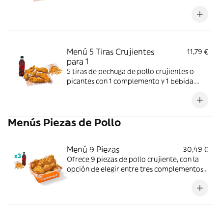
más helado. Crujientes y jugosas; perfecto
para un final dulce.
Menú 5 Tiras Crujientes
11,79 €
para 1
5 tiras de pechuga de pollo crujientes o
picantes con 1 complemento y 1 bebida.
Crujiente por fuera y jugoso por dentro;
perfecto para una comida individual.
Menús Piezas de Pollo
Menú 9 Piezas
30,49 €
Ofrece 9 piezas de pollo crujiente, con la
opción de elegir entre tres complementos
(patatas o aros de cebolla) y tres bebidas.