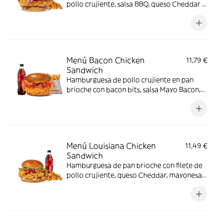
pollo crujiente, salsa BBQ, queso Cheddar y
bacon
Menú Bacon Chicken
11,79 €
Sandwich
Hamburguesa de pollo crujiente en pan
brioche con bacon bits, salsa Mayo Bacon,
cebolla frita y tomate. Hecha con cariño
para los amantes del bacon.
Menú Louisiana Chicken
11,49 €
Sandwich
Hamburguesa de pan brioche con filete de
pollo crujiente, queso Cheddar, mayonesa,
cebolla frita, salsa BBQ, lechuga y tomate.
Con complemento y bebida.