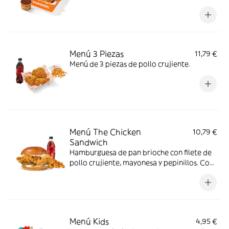
favorito, con complemento y bebida. Todo
en una sola Box para que no tengas que
elegir.
Menú 3 Piezas
11,79 €
Menú de 3 piezas de pollo crujiente.
Menú The Chicken
10,79 €
Sandwich
Hamburguesa de pan brioche con filete de
pollo crujiente, mayonesa y pepinillos. Con
complemento y bebida.
Menú Kids
4,95 €