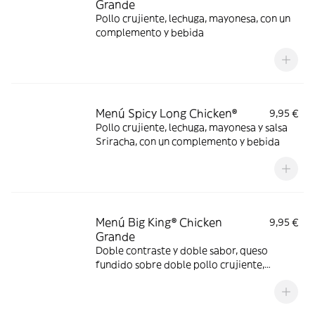
Grande
Pollo crujiente, lechuga, mayonesa, con un
complemento y bebida
Menú Spicy Long Chicken®
9,95 €
Pollo crujiente, lechuga, mayonesa y salsa
Sriracha, con un complemento y bebida
Menú Big King® Chicken
9,95 €
Grande
Doble contraste y doble sabor, queso
fundido sobre doble pollo crujiente,
lechuga, pepinillos y cebolla, bañados en
exquisita salsa Big King entre dos panes de
sésamo crujiente, ¿se puede pedir más?