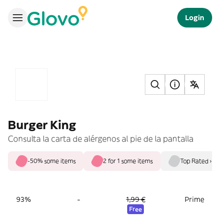
Login
Burger King
Consulta la carta de alérgenos al pie de la pantalla
-50% some items
2 for 1 some items
Top Rated ›
-
93%
1,99 €
Prime
Free