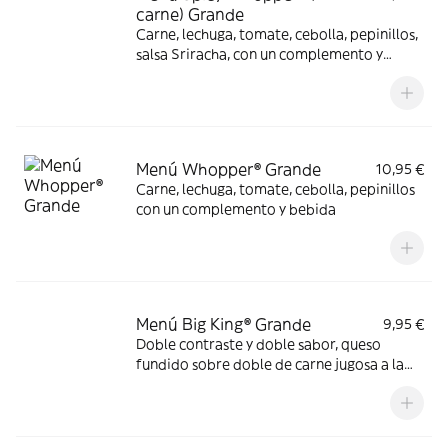
carne) Grande
Carne, lechuga, tomate, cebolla, pepinillos,
salsa Sriracha, con un complemento y
bebida
Menú Whopper® Grande
10,95 €
Carne, lechuga, tomate, cebolla, pepinillos
con un complemento y bebida
Menú Big King® Grande
9,95 €
Doble contraste y doble sabor, queso
fundido sobre doble de carne jugosa a la
parrilla, lechuga, pepinillos y cebolla,
bañados en exquisita salsa Big King entre
dos panes de sésamo crujiente, ¿se puede
pedir más?