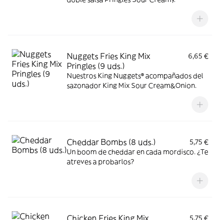
Nuggets Fries King Mix
6,65 €
Pringles (9 uds.)
Nuestros King Nuggets® acompañados del
sazonador King Mix Sour Cream&Onion.
Cheddar Bombs (8 uds.)
5,75 €
Un boom de cheddar en cada mordisco. ¿Te
atreves a probarlos?
Chicken Fries King Mix
5,75 €