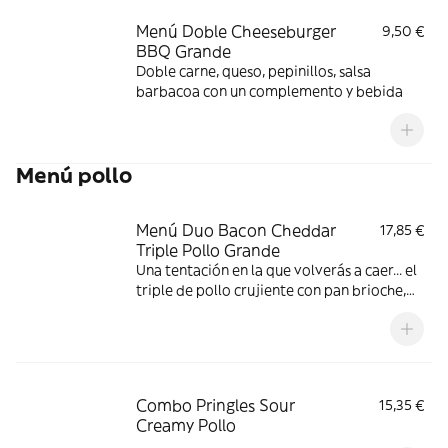
Menú Doble Cheeseburger
9,50 €
BBQ Grande
Doble carne, queso, pepinillos, salsa
barbacoa con un complemento y bebida
Menú pollo
Menú Duo Bacon Cheddar
17,85 €
Triple Pollo Grande
Una tentación en la que volverás a caer... el
triple de pollo crujiente con pan brioche,
deliciosa salsa de queso cheddar, dos
crujientes lonchas de bacon, cebolla frita y
tomate. Todo ello acompañado de tu
bebida y complemento favoritos. Algo
irresistible.
Combo Pringles Sour
15,35 €
Creamy Pollo