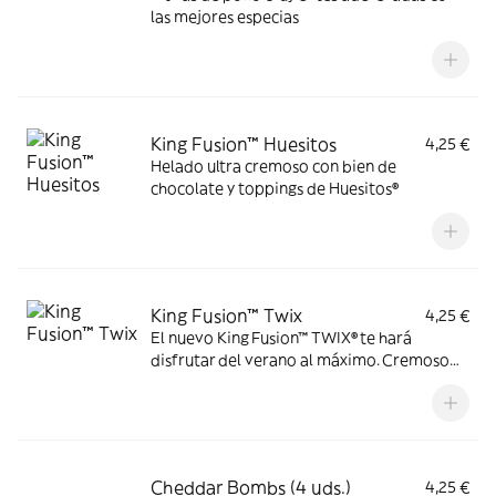
las mejores especias
King Fusion™ Huesitos
4,25 €
Helado ultra cremoso con bien de
chocolate y toppings de Huesitos®
King Fusion™ Twix
4,25 €
El nuevo King Fusion™ TWIX® te hará
disfrutar del verano al máximo. Cremoso
helado de vainilla con topping TWIX® y
sirope de caramelo. Dale un TWIX al
verano.
Cheddar Bombs (4 uds.)
4,25 €