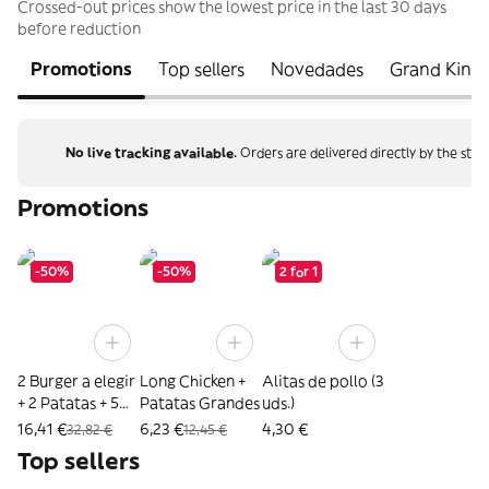
Crossed-out prices show the lowest price in the last 30 days
before reduction
Promotions
Top sellers
Novedades
Grand King
No live tracking available.
Orders are delivered directly by the stor
Promotions
-50%
-50%
2 for 1
2 Burger a elegir
Long Chicken +
Alitas de pollo (3
+ 2 Patatas + 5
Patatas Grandes
uds.)
Nuggets
16,41 €
6,23 €
4,30 €
32,82 €
12,45 €
Top sellers