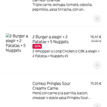
Triple carne, lechuga, tomate, cebolla,
pepinillos, salsa Sriracha, con un
complemento y bebida
2 Burger a elegir + 2
16,41 €
Patatas + 5 Nuggets
32,82 €
-50%
2 Whopper o Long Chicken o CBK a elegir +
2 Patatas + Nuggets x5
Combo Pringles Sour
15,35 €
Creamy Carne
Menú con carne a la parrilla, bacon,
cheddar y doble salsa Pringles Sour
Creamy.