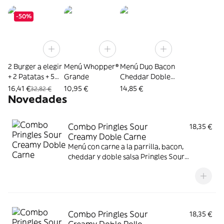
-50%
2 Burger a elegir
Menú Whopper®
Menú Duo Bacon
+ 2 Patatas + 5
Grande
Cheddar Doble
Nuggets
Carne Grande
16,41 €
10,95 €
14,85 €
32,82 €
Novedades
Combo Pringles Sour
18,35 €
Creamy Doble Carne
Menú con carne a la parrilla, bacon,
cheddar y doble salsa Pringles Sour
Creamy.
Combo Pringles Sour
18,35 €