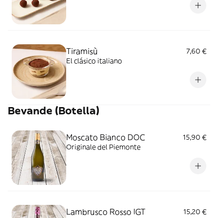
Tiramisù
7,60 €
El clásico italiano
Bevande (Botella)
Moscato Bianco DOC
15,90 €
Originale del Piemonte
Lambrusco Rosso IGT
15,20 €