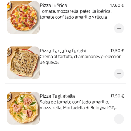
Pizza Ibérica
17,60 €
Tomate, mozzarella, paletilla ibérica,
tomate confitado amarillo y rúcula
Pizza Tartufi e funghi
17,50 €
Crema al tartufo, champiñones y selección
de quesos
Pizza Tagliatella
17,50 €
Salsa de tomate confitado amarillo,
mozzarella, Mortadella di Bologna IGP,
stracciatella de burrata, pistacho molido,
rúcula y aceite de mandarina