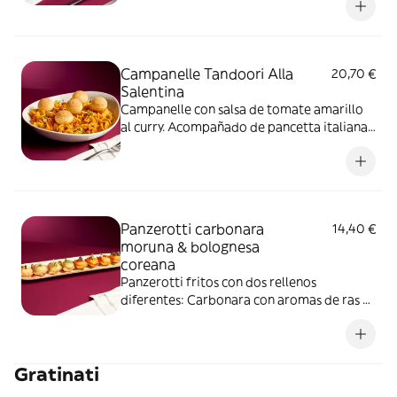
Campanelle Tandoori Alla
20,70 €
Salentina
Campanelle con salsa de tomate amarillo
al curry. Acompañado de pancetta italiana,
almendritas y pani puris crujientes
Panzerotti carbonara
14,40 €
moruna & bolognesa
coreana
Panzerotti fritos con dos rellenos
diferentes: Carbonara con aromas de ras el
hanout y Bolognesa italiana con kimchi
Gratinati