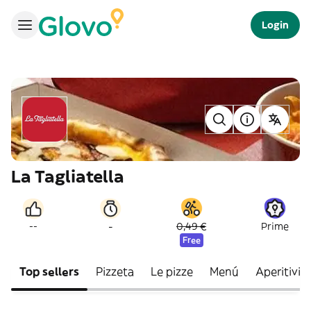
Login
La Tagliatella
-
--
0,49 €
Prime
Free
Top sellers
Pizzeta
Le pizze
Menú
Aperitivi