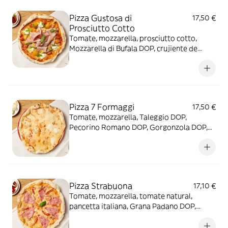
Pizza Gustosa di
17,50 €
Prosciutto Cotto
Tomate, mozzarella, prosciutto cotto,
Mozzarella di Bufala DOP, crujiente de
Grana Padano DOP, tomate cherry, aceite
de albahaca y rúcula
Pizza 7 Formaggi
17,50 €
Tomate, mozzarella, Taleggio DOP,
Pecorino Romano DOP, Gorgonzola DOP,
Mozzarella di Búfala DOP, Montasio DOP y
Parmigiano Reggiano DOP
Pizza Strabuona
17,10 €
Tomate, mozzarella, tomate natural,
pancetta italiana, Grana Padano DOP,
jamón york, cebolla y miel