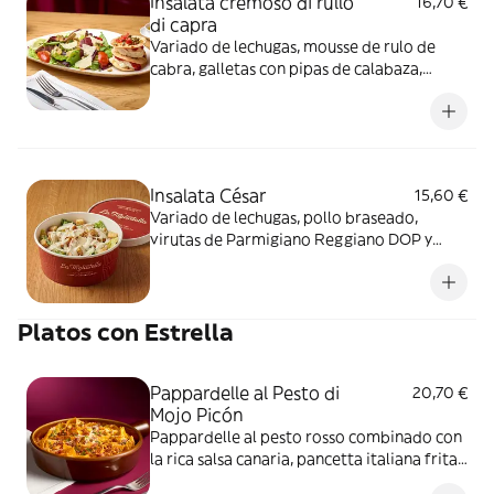
Insalata cremoso di rullo
16,70 €
di capra
Variado de lechugas, mousse de rulo de
cabra, galletas con pipas de calabaza,
Parmigiano Reggiano DOP, pera
caramelizada, pipas de calabaza
caramelizadas, tomate confitado y dolce di
pomodoro
Insalata César
15,60 €
Variado de lechugas, pollo braseado,
virutas de Parmigiano Reggiano DOP y
dados de focaccia genovesa. Servido con
nuestra salsa César
Platos con Estrella
Pappardelle al Pesto di
20,70 €
Mojo Picón
Pappardelle al pesto rosso combinado con
la rica salsa canaria, pancetta italiana frita
y queso Grana Padano DOP