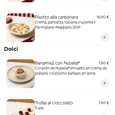
Risotto alla carbonara
18,90 €
Crema, pancetta italiana crujiente y
Parmigiano Reggiano DOP
Dolci
Banamisú con Nutella®
7,60 €
Corazón de Nutella® envuelto en crema de
plátano y bizcocho bañado en leche
Trufas al cioccolato
7,60 €
5 uds