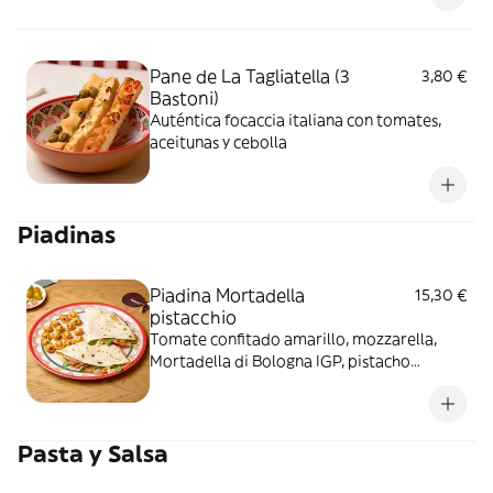
Pane de La Tagliatella (3
3,80 €
Bastoni)
Auténtica focaccia italiana con tomates,
aceitunas y cebolla
Piadinas
Piadina Mortadella
15,30 €
pistacchio
Tomate confitado amarillo, mozzarella,
Mortadella di Bologna IGP, pistacho
molido, rúcula y crema de Módena.
Acompañada de Tortellini fritti
Pasta y Salsa