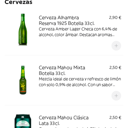
Cervezas
Cerveza Alhambra
2,90 €
Reserva 1925 Botella 33cl.
Cerveza Amber Lager Checa con 6,4% de
alcohol, color ámbar. Destacan aromas
florales y a caramelo, con gusto
ligeramente amargo y acidez suave.
Consumir entre 6-9 °C.
Cerveza Mahou Mixta
2,50 €
Botella 33cl.
Mezcla ideal de cerveza y refresco de limón
con solo 0,9% de alcohol. Con un sabor
ácido y refrescante, se recomienda
consumir entre 4º y 6º C.
Cerveza Mahou Clásica
2,50 €
Lata 33cl.