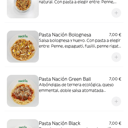
natural. Con pasta a elegir entre: Penne,
espagueti, fusilli, penne rigate integral o
espagueti integral
Pasta Nación Bolognesa
7,00 €
Salsa bolognesa y huevo. Con pasta a elegir
entre: Penne, espagueti, fusilli, penne rigate
integral o espagueti integral
Pasta Nación Green Ball
7,00 €
Albóndigas de ternera ecológica, queso
emmental, doble salsa atomatada
ligeramente picante y base de espagueti
Pasta Nación Black
7,00 €