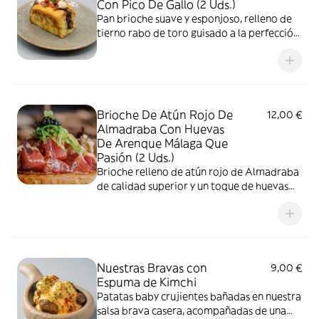
Con Pico De Gallo (2 Uds.)
Pan brioche suave y esponjoso, relleno de
tierno rabo de toro guisado a la perfección
y acompañado de un fresco pico de gallo
Brioche De Atún Rojo De
12,00 €
Almadraba Con Huevas
De Arenque Málaga Que
Pasión (2 Uds.)
Brioche relleno de atún rojo de Almadraba
de calidad superior y un toque de huevas
de arenque que explota en el paladar
Nuestras Bravas con
9,00 €
Espuma de Kimchi
Patatas baby crujientes bañadas en nuestra
salsa brava casera, acompañadas de una