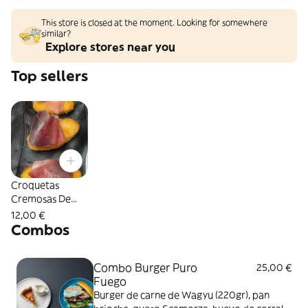
This store is closed at the moment. Looking for somewhere
similar?
Explore stores near you
Top sellers
Croquetas
Cremosas De
Jamón Ibérico (6
12,00 €
Uds.)
Combos
Combo Burger Puro
25,00 €
Fuego
Burger de carne de Wagyu (220gr), pan