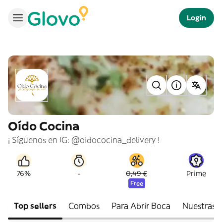
Login
Oído Cocina
¡ Síguenos en IG: @oidococina_delivery !
-
76%
0,49 €
Prime
Free
Top sellers
Combos
Para Abrir Boca
Nuestras B