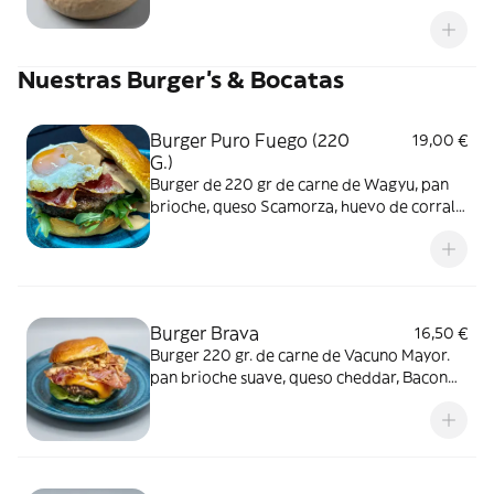
innovadora espuma de kimchi que aporta
un toque picante y fermentado. ¡Una
explosión de sabor!
Nuestras Burger’s & Bocatas
Burger Puro Fuego (220
19,00 €
G.)
Burger de 220 gr de carne de Wagyu, pan
brioche, queso Scamorza, huevo de corral
frito, jamón ibérico, rúcula y salsa especial
de la casa
Burger Brava
16,50 €
Burger 220 gr. de carne de Vacuno Mayor.
pan brioche suave, queso cheddar, Bacon
crujiente, cebolla frita, Lollo Rosso y uno
mayonesa de Kimchi que te hará ver la
hamburguesa de otra forma.