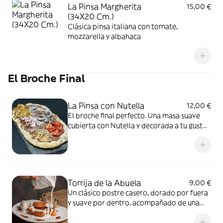
La Pinsa Margherita
15,00 €
(34X20 Cm.)
Clásica pinsa italiana con tomate,
mozzarella y albahaca
El Broche Final
La Pinsa con Nutella
12,00 €
El broche final perfecto. Una masa suave
cubierta con Nutella y decorada a tu gusto.
Un placer dulce que te hará sonreír
Torrija de la Abuela
9,00 €
Un clásico postre casero, dorado por fuera
y suave por dentro, acompañado de una
crema suave y dulce que hará que tu
paladar se derrita