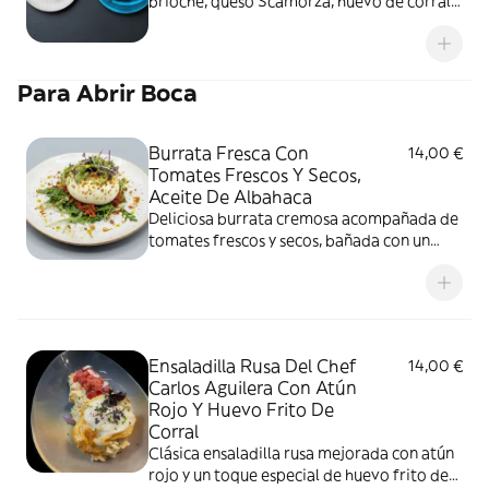
brioche, queso Scamorza, huevo de corral
frito, jamón ibérico, rúcula y salsa especial
de la casa + Postre a escoger
Para Abrir Boca
Burrata Fresca Con
14,00 €
Tomates Frescos Y Secos,
Aceite De Albahaca
Deliciosa burrata cremosa acompañada de
tomates frescos y secos, bañada con un
toque de aceite de albahaca
Ensaladilla Rusa Del Chef
14,00 €
Carlos Aguilera Con Atún
Rojo Y Huevo Frito De
Corral
Clásica ensaladilla rusa mejorada con atún
rojo y un toque especial de huevo frito de