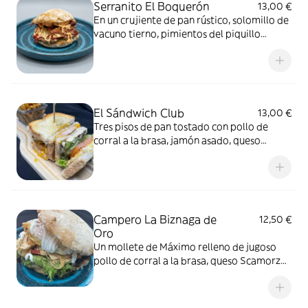
Serranito El Boquerón
13,00 €
En un crujiente de pan rústico, solomillo de
vacuno tierno, pimientos del piquillo
caramelizados en su propio jugo, jamón
ibérico y un alioli de piquillo que le da un
toque ahumado y picante con queso brie
para un toque extra de suavidad y sabor.
El Sándwich Club
13,00 €
Tres pisos de pan tostado con pollo de
corral a la brasa, jamón asado, queso
cheddar, bacon crujiente, lechuga romana,
tomate, huevo de corral frito y mayonesa
Campero La Biznaga de
12,50 €
Oro
Un mollete de Máximo relleno de jugoso
pollo de corral a la brasa, queso Scamorza,
mayonesa casera, Jamón asado, lechuga y
tomate ecológico. Todo ello, envuelto en
una combinación de texturas y sabores que