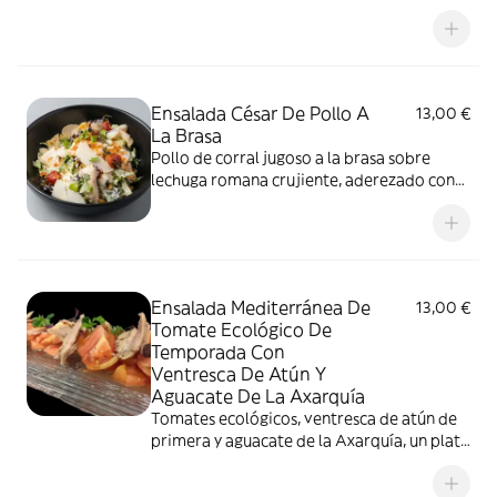
corral
Ensalada César De Pollo A
13,00 €
La Brasa
Pollo de corral jugoso a la brasa sobre
lechuga romana crujiente, aderezado con
salsa César casera y coronado con lascas de
queso parmesano
Ensalada Mediterránea De
13,00 €
Tomate Ecológico De
Temporada Con
Ventresca De Atún Y
Aguacate De La Axarquía
Tomates ecológicos, ventresca de atún de
primera y aguacate de la Axarquía, un plato
lleno de frescura y color