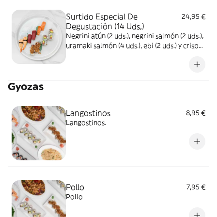
Surtido Especial De
24,95 €
Degustación (14 Uds,)
Negrini atún (2 uds.), negrini salmón (2 uds.),
uramaki salmón (4 uds.), ebi (2 uds.) y crispy
California (4 uds.)
Gyozas
Langostinos
8,95 €
Langostinos.
Pollo
7,95 €
Pollo