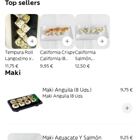
Top sellers
Tempura Roll
California Crispy
California
Langostino y
California (8
Salmón,
aguacate (8 Uds.)
Uds.)
Aguacate Y
11,75 €
9,95 €
12,50 €
Queso Phlp (8
Maki
Uds.)
Maki Anguila (8 Uds.)
9,75 €
Maki Anguila (8 Uds
Maki Aguacate Y Salmón
9,25 €