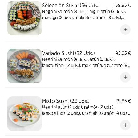
Selección Sushi (56 Uds.)
69,95 €
Negrini salmón (3 uds.), nigiri atún (3 uds.),
masago (2 uds.), maki de salmón (8 uds.),
maki atún (8 uds.) y aguacate (8 uds.),
uramaki de salmón (8 uds.), California
Surimi (8 uds.) y crispy salmón (8 uds.)
Variado Sushi (32 Uds.)
45,95 €
Negrini salmón (4 uds.), atún (2 uds.),
langostinos (2 uds.), maki atún, aguacate (8
uds.) crispy California (8 uds.) y uramaki
salmón (8 uds.)
Mixto Sushi (22 Uds.)
29,95 €
Negrini atún (2 uds.), salmón (2 uds.),
langostinos (2 uds.), uramaki salmón (4 uds.),
crispy California (4 uds.) y maki salmón (8
uds.)