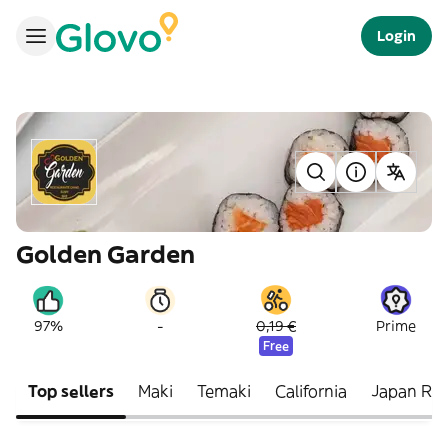
Login
Golden Garden
-
97%
0,19 €
Prime
Free
Top sellers
Maki
Temaki
California
Japan Rol