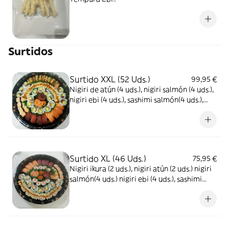
Surtidos
Surtido XXL (52 Uds.)
99,95 €
Nigiri de atún (4 uds.), nigiri salmón (4 uds.),
nigiri ebi (4 uds.), sashimi salmón(4 uds.),
sashimi atún (4 uds.), Japan roll especial (8
uds.), crispy California (8 uds.), California
atún (8 uds.) y California salmón (8 uds.)
Surtido XL (46 Uds.)
75,95 €
Nigiri ikura (2 uds.), nigiri atún (2 uds.) nigiri
salmón(4 uds.) nigiri ebi (4 uds.), sashimi
salmón (4 uds.), sashimi atún (4 uds.), maki
salmón (8 uds.), spicy California (8 uds.) y
California salmón aguacate (8 uds.)