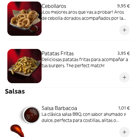
Cebollaros
9,95 €
¡Los mejores aros que vas a probar! Aros
de cebolla dorados acompañados por la
salsa de tu elección: BBQ, Ranchera o Bacon
Mayo.
Patatas Fritas
3,95 €
Deliciosas patatas fritas para acompañar a
tus burgers. The perfect match!
Salsas
Salsa Barbacoa
1,01 €
La clásica salsa BBQ, con sabor ahumado y
dulce, perfecta para costillas, alitas o
carnes a la parrilla.