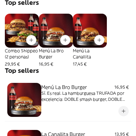
Top sellers
Combo Shippeo
Menú La Bro
Menú La
(2 personas)
Burger
Canallita
29,95 €
16,95 €
17,45 €
Top sellers
Menú La Bro Burger
16,95 €
Sí. Es real. La hamburguesa TRUFADA por
excelencia: DOBLE smash burger, DOBLE
bacon, deliciosa mayo trufada, queso suizo
en pan de patata. ¡IRRESISTIBLE! Incluye
Patatas y Refresco 500ml.
La Canallita Burger
13,95 €