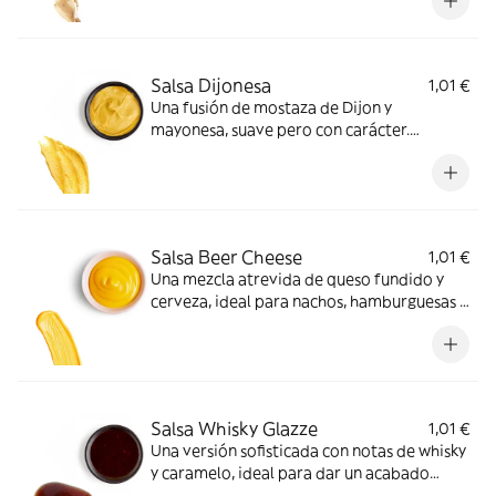
Salsa Dijonesa
1,01 €
Una fusión de mostaza de Dijon y
mayonesa, suave pero con carácter.
Acompaña a la perfección carnes frías o
sándwiches.
Salsa Beer Cheese
1,01 €
Una mezcla atrevida de queso fundido y
cerveza, ideal para nachos, hamburguesas o
acompañar patatas con un sabor potente.
Salsa Whisky Glazze
1,01 €
Una versión sofisticada con notas de whisky
y caramelo, ideal para dar un acabado
brillante y sabroso a cualquier proteína.