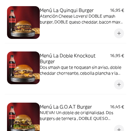
ESPECTACULARMENTE CANALLA. Incluye
Patatas y Refresco 500ml.
Menú La Quinqui Burger
16,95 €
Atención Cheese Lovers! DOBLE smash
burger, DOBLE queso cheddar, bacon mayo
y cebolla plancha. ¿Qué mas se puede
pedir? IN-CRE-Í-BLE. Incluye Patatas y
Refresco 500ml.
Menú La Doble Knockout
16,95 €
Burger
Dos smash que te noquean sin aviso, doble
cheddar chorreante, cebolla plancha y la
salsa canalla: cremosa, con relish de
pepinillos, toque ahumado y ácido que
engancha. Todo en pan de patata
suavecito. Incluye Refresco + Patatas.Puro
sabor callejero. Golpea fuerte, y te deja
Menú La G.O.A.T Burger
16,45 €
sonriendo.
NUEVA! Un doble de originalidad. Dos
burgers de ternera , DOBLE QUESO
CHEDDAR, lechuga batavia, tomate y más
queso en nuestra exquisita salsa G.O.A.T.