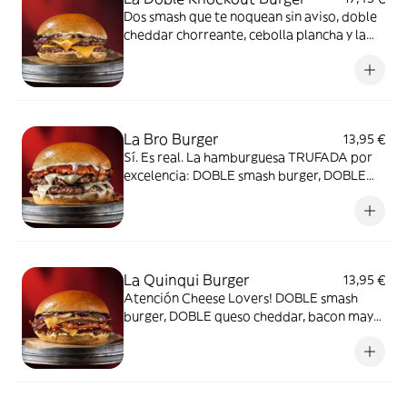
Dos smash que te noquean sin aviso, doble
cheddar chorreante, cebolla plancha y la
salsa canalla: cremosa, con relish de
pepinillos, toque ahumado y ácido que
engancha. Todo en pan de patata
suavecito.Puro sabor callejero. Golpea
fuerte, y te deja sonriendo.
La Bro Burger
13,95 €
Sí. Es real. La hamburguesa TRUFADA por
excelencia: DOBLE smash burger, DOBLE
bacon, deliciosa mayo trufada, queso suizo
en pan de patata. ¡IRRESISTIBLE!
La Quinqui Burger
13,95 €
Atención Cheese Lovers! DOBLE smash
burger, DOBLE queso cheddar, bacon mayo
y cebolla plancha. ¿Qué mas se puede
pedir? IN-CRE-Í-BLE.