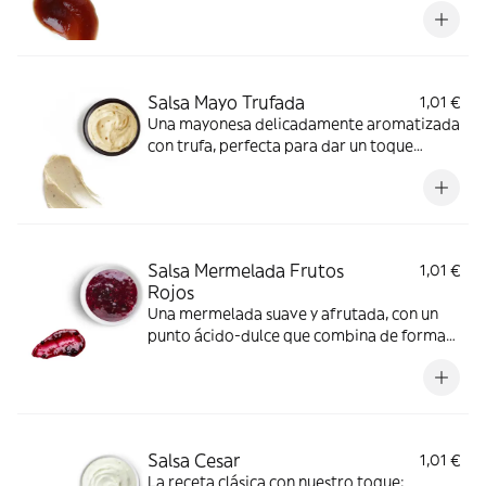
Salsa Mayo Trufada
1,01 €
Una mayonesa delicadamente aromatizada
con trufa, perfecta para dar un toque
gourmet a cualquier plato.
Salsa Mermelada Frutos
1,01 €
Rojos
Una mermelada suave y afrutada, con un
punto ácido-dulce que combina de forma
sorprendente con carnes, quesos o
hamburguesas gourmet.
Salsa Cesar
1,01 €
La receta clásica con nuestro toque: