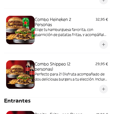
Combo Heineken 2
32,95 €
Personas
Elige tu hamburguesa favorita, con
guarnición de patatas fritas, y acompáñala
con una cerveza Heineken bien fría. El
combo perfecto para disfrutar a tu
manera.
Combo Shippeo (2
29,95 €
personas)
Perfecto para 2! Disfruta acompañado de
dos deliciosas burgers a tu elección. Incluye
2 bebidas y 2 raciones de patatas.
Entrantes