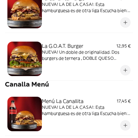
NUEVA! LA DE LA CASA!: Esta
hamburguesa es de otra liga Escucha bien:
DOBLE burger, DOBLE queso Cheddar,
nuestros Onion Rings, bacon mayo y crispy
bacon en pan de patata. En dos palabras:
ESPECTACULARMENTE CANALLA.
La G.O.A.T. Burger
12,95 €
NUEVA! Un doble de originalidad. Dos
burgers de ternera , DOBLE QUESO
CHEDDAR, lechuga batavia, tomate y más
queso en nuestra exquisita salsa G.O.A.T.
Con nuestro pan de patata.
Canalla Menú
Menú La Canallita
17,45 €
NUEVA! LA DE LA CASA!: Esta
hamburguesa es de otra liga Escucha bien:
DOBLE burger, DOBLE queso Cheddar,
nuestros Onion Rings, bacon mayo y crispy
bacon en pan brioche. En dos palabras: