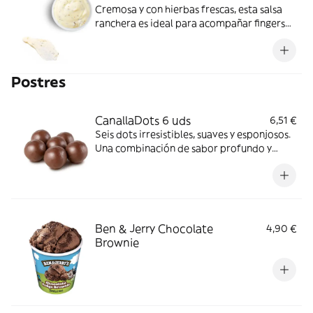
Cremosa y con hierbas frescas, esta salsa
ranchera es ideal para acompañar fingers
de pollo, ensaladas o como dip de
aperitivos.
Postres
CanallaDots 6 uds
6,51 €
Seis dots irresistibles, suaves y esponjosos.
Una combinación de sabor profundo y
textura excepcional que transforma cada
momento en algo memorable.
Ben & Jerry Chocolate
4,90 €
Brownie