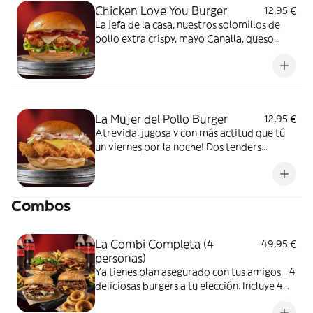
Chicken Love You Burger
12,95 €
La jefa de la casa, nuestros solomillos de
pollo extra crispy, mayo Canalla, queso
suizo, pepinillos, bacon crispy y lechuga, en
pan de patata. ¡Muy muy crujiente y, a la
vez, super jugosa!
La Mujer del Pollo Burger
12,95 €
Atrevida, jugosa y con más actitud que tú
un viernes por la noche! Dos tenders
crujientes, ensalada coleslaw rebelde,
doble queso emmental y una salsa especial
que te va a volar la cabeza. No es una
Combos
hamburguesa, es una declaración.
La Combi Completa (4
49,95 €
personas)
Ya tienes plan asegurado con tus amigos... 4
deliciosas burgers a tu elección. Incluye 4
bebidas y 4 raciones de patatas.