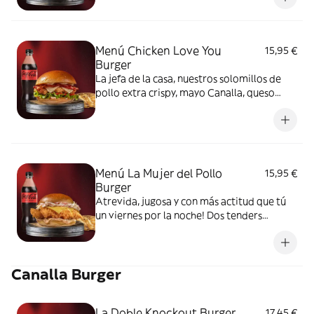
Con nuestro pan brioche. Incluye Patatas y
Refresco 500ml.
Menú Chicken Love You
15,95 €
Burger
La jefa de la casa, nuestros solomillos de
pollo extra crispy, mayo Canalla, queso
suizo, pepinillos, bacon crispy y lechuga, en
pan brioche. ¡Muy muy crujiente y, a la vez,
super jugosa! Incluye Patatas y Refresco
500ml.
Menú La Mujer del Pollo
15,95 €
Burger
Atrevida, jugosa y con más actitud que tú
un viernes por la noche! Dos tenders
crujientes, ensalada coleslaw rebelde,
doble queso emmental y una salsa especial
que te va a volar la cabeza. No es una
Canalla Burger
hamburguesa, es una declaración. Incluye
Refresco + Patatas.
La Doble Knockout Burger
17,45 €