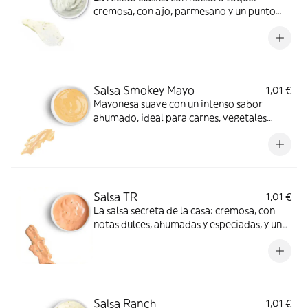
cremosa, con ajo, parmesano y un punto
ácido perfecto para ensaladas o como dip
suave.
Salsa Smokey Mayo
1,01 €
Mayonesa suave con un intenso sabor
ahumado, ideal para carnes, vegetales
asados o como salsa base de
hamburguesas.
Salsa TR
1,01 €
La salsa secreta de la casa: cremosa, con
notas dulces, ahumadas y especiadas, y un
toque de relish de pepinillos que aporta
frescura y un punto ácido inconfundible.
Ideal para carnes, hamburguesas o como
dip distintivo de la casa.
Salsa Ranch
1,01 €