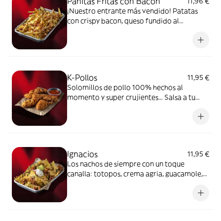
Panitas Fritas con Bacon
11,96 €
¡Nuestro entrante más vendido! Patatas
con crispy bacon, queso fundido al
momento y Bacon Mayo ¿Cuántas te
pongo?
K-Pollos
11,95 €
Solomillos de pollo 100% hechos al
momento y super crujientes… Salsa a tu
elección: BBQ, Ranchera o Bacon Mayo.
Ignacios
11,95 €
Los nachos de siempre con un toque
canalla: totopos, crema agria, guacamole,
queso, chili y jalapeños. No aptos para
cualquiera.