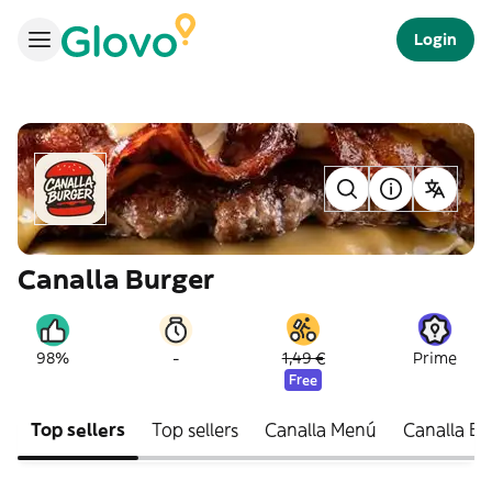
Login
Canalla Burger
-
98%
1,49 €
Prime
Free
Top sellers
Top sellers
Canalla Menú
Canalla Bu