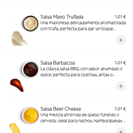
Salsa Mayo Trufada
1,01 €
Una mayonesa delicadamente aromatizada
con trufa, perfecta para dar un toque
gourmet a cualquier plato.
Salsa Barbacoa
1,01 €
La clásica salsa BBQ, con sabor ahumado y
dulce, perfecta para costillas, alitas o
carnes a la parrilla.
Salsa Beer Cheese
1,01 €
Una mezcla atrevida de queso fundido y
cerveza, ideal para nachos, hamburguesas o
acompañar patatas con un sabor potente.