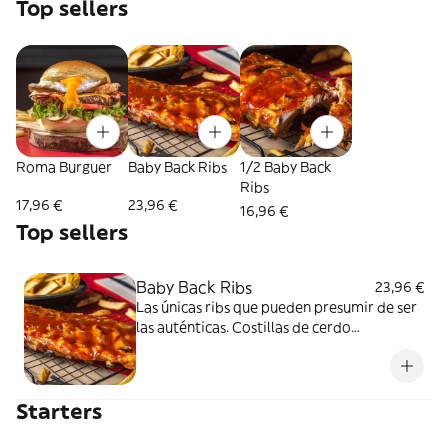
Top sellers
Roma Burguer
Baby Back Ribs
1/2 Baby Back
Ribs
17,96 €
23,96 €
16,96 €
Top sellers
Baby Back Ribs
23,96 €
Las únicas ribs que pueden presumir de ser
las auténticas. Costillas de cerdo
terminadas en la parrilla después de horas
de preparación... Tú solo elige la salsa: BBQ,
Carolina o Bourbon, y prepárate a
Starters
disfrutar. Incluye patatas fritas.