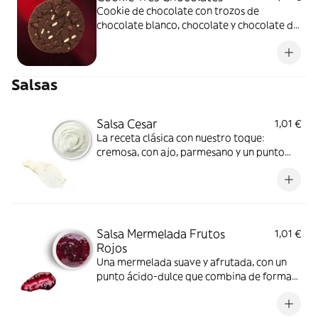
Cookie de chocolate con trozos de
chocolate blanco, chocolate y chocolate de
leche.Tres chocolates en 1 sola galleta!
Irresistible.
Salsas
Salsa Cesar
1,01 €
La receta clásica con nuestro toque:
cremosa, con ajo, parmesano y un punto
ácido perfecto para ensaladas o como dip
suave.
Salsa Mermelada Frutos
1,01 €
Rojos
Una mermelada suave y afrutada, con un
punto ácido-dulce que combina de forma
sorprendente con carnes, quesos o
hamburguesas gourmet.