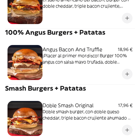
doble cheddar, triple bacon crujiente,
pepinillos y salsa smokey baconnaise, en un
pan suave de patata. Incluye patatas fritas.
100% Angus Burgers + Patatas
Angus Bacon And Truffle
18,96 €
¡Placer al primer mordisco! Burger 100%
angus con salsa mayo trufada, doble
emmental, bacon crispy ahumado, cebolla
dorada y sabroso pan de patata. Incluye
patatas fritas.
Smash Burgers + Patatas
Doble Smash Original
17,96 €
Doble smash burger, con doble queso
cheddar, triple bacon crujiente ahumado y
salsa mayonesa, en un pan suave de patata.
Incluye patatas fritas.