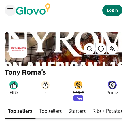
Login
Tony Roma's
-
96%
1,49 €
Prime
Free
Top sellers
Top sellers
Starters
Ribs + Patatas