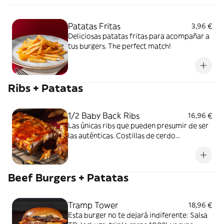
Patatas Fritas
3,96 €
Deliciosas patatas fritas para acompañar a
tus burgers. The perfect match!
Ribs + Patatas
1/2 Baby Back Ribs
16,96 €
Las únicas ribs que pueden presumir de ser
las auténticas. Costillas de cerdo
terminadas en la parrilla después de horas
de preparación... Tú solo elige la salsa: BBQ,
Carolina o Bourbon, y prepárate a
Beef Burgers + Patatas
disfrutar. Incluye patatas fritas.
Tramp Tower
18,96 €
Esta burger no te dejará indiferente: Salsa