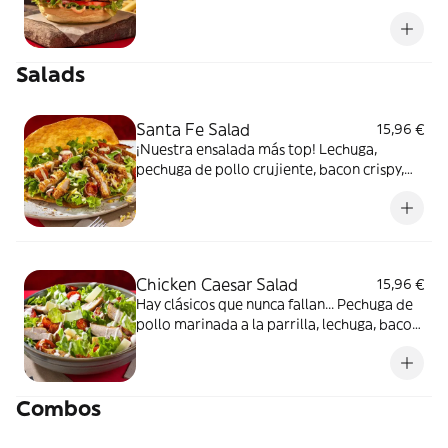
emmental, tomate, lechuga, pepinillos y
salsa Smokey Bacoinnaise en pan de patata.
Incluye patatas fritas.
Salads
Santa Fe Salad
15,96 €
¡Nuestra ensalada más top! Lechuga,
pechuga de pollo crujiente, bacon crispy,
queso cheddar y tomate cherry con
aderezo de salsa de mostaza dulce. Lo
mejor, todo dentro de una tortilla de trigo
crujiente.
Chicken Caesar Salad
15,96 €
Hay clásicos que nunca fallan... Pechuga de
pollo marinada a la parrilla, lechuga, bacon
crispy, queso en escamas, tomate cherry y
croutons con nuestro aderezo César.
Combos