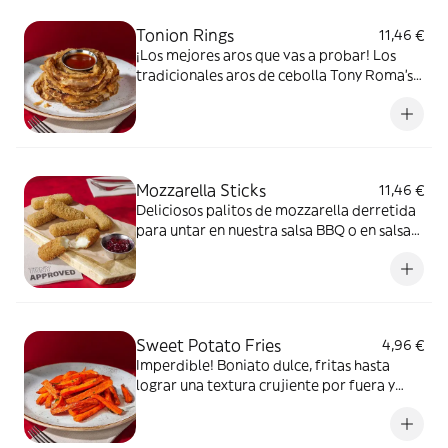
Tonion Rings
11,46 €
¡Los mejores aros que vas a probar! Los
tradicionales aros de cebolla Tony Roma’s
dorados, crujientes y ligeros. Únicos en el
mundo. Acompañados de salsa BBQ.
Mozzarella Sticks
11,46 €
Deliciosos palitos de mozzarella derretida
para untar en nuestra salsa BBQ o en salsa
de frutos rojos.
Sweet Potato Fries
4,96 €
Imperdible! Boniato dulce, fritas hasta
lograr una textura crujiente por fuera y
suave por dentro. Un acompañamiento
dulce y reconfortante para cualquier plato.