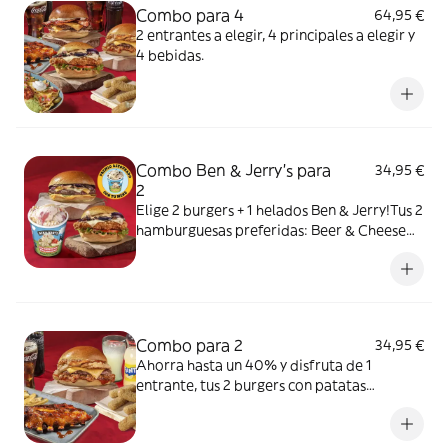
Combo para 4
64,95 €
2 entrantes a elegir, 4 principales a elegir y
4 bebidas.
Combo Ben & Jerry's para
34,95 €
2
Elige 2 burgers + 1 helados Ben & Jerry!Tus 2
hamburguesas preferidas: Beer & Cheese
Burger o Crispy Chicken Burger
acompañadas del helado Ben&Jerrys
(465ml) que más te guste: Chocolate
Brownie, Strawberry Cheesecake y Cookie
Dough.
Combo para 2
34,95 €
Ahorra hasta un 40% y disfruta de 1
entrante, tus 2 burgers con patatas
favoritas y las 2 bebidas que elijas.