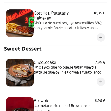
Costillas, Patatas y
18,95 €
Heineken
Disfruta de nuestras jugosas costillas BBQ,
con guarnición de patatas fritas, y una
cerveza Heineken bien fría. El combo
perfecto para darte un homenaje sin
compartir.
Sweet Dessert
Cheesecake
7,96 €
Un clásico que no puede faltar, nuestra
tarta de quesos... Se hornea a fuego lento
para conservar la cremosidad. ¡No puedes
dejar de probarla!
Brownie
6,96 €
¡Lo mejor de lo mejor! Brownie de
chocolate.