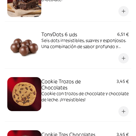
TonyDots 6 uds
6,51 €
Seis dots irresistibles, suaves y esponjosos.
Una combinación de sabor profundo y
textura excepcional que transforma cada
momento en algo memorable.
Cookie Trozos de
3,45 €
Chocolates
Cookie con trozos de chocolate y chocolate
de leche. ¡Irresistibles!
Cookie Tres Chocolates
3,45 €