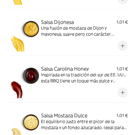
Salsa Dijonesa
1,01 €
Una fusión de mostaza de Dijon y
mayonesa, suave pero con carácter.
Acompaña a la perfección carnes frías o
sándwiches.
Salsa Carolina Honey
1,01 €
Inspirada en la tradición del sur de EE. UU.,
esta BBQ tiene un toque más dulce y
especiado.
Salsa Mostaza Dulce
1,01 €
El equilibrio justo entre el picor de la
mostaza y un fondo azucarado. Ideal para
salchichas, hamburguesas y wraps.