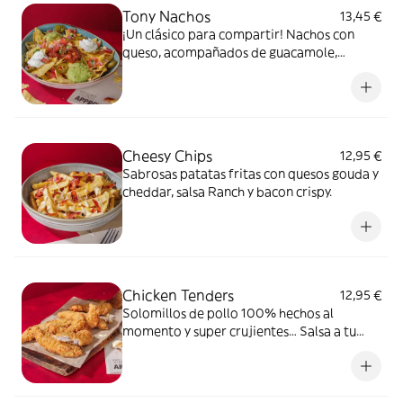
Tony Nachos
13,45 €
¡Un clásico para compartir! Nachos con
queso, acompañados de guacamole,
nuestro chilli con carne, crema agria, pico
de gallo y jalapeños.
Cheesy Chips
12,95 €
Sabrosas patatas fritas con quesos gouda y
cheddar, salsa Ranch y bacon crispy.
Chicken Tenders
12,95 €
Solomillos de pollo 100% hechos al
momento y super crujientes… Salsa a tu
elección: BBQ, Emmy Bura o Mostaza Dulce.