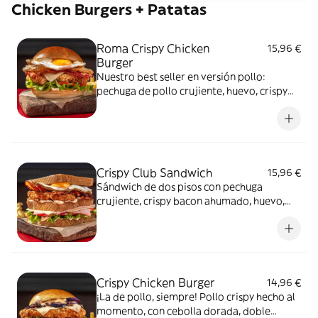
Chicken Burgers + Patatas
Roma Crispy Chicken
15,96 €
Burger
Nuestro best seller en versión pollo:
pechuga de pollo crujiente, huevo, crispy
bacon ahumado, doble emmental, nuestro
sabrosos aros de cebolla, tomate, lechuga,
pepinillos y dijonesa en pan de patata.
Incluye patatas fritas.
Crispy Club Sandwich
15,96 €
Sándwich de dos pisos con pechuga
crujiente, crispy bacon ahumado, huevo,
jamón, queso emmental, tomate, lechuga y
mayonesa en unas rebanadas de pan
brioche. Incluye patatas fritas
Crispy Chicken Burger
14,96 €
¡La de pollo, siempre! Pollo crispy hecho al
momento, con cebolla dorada, doble