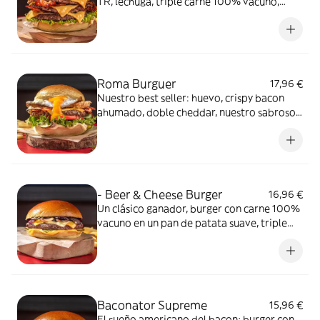
TR, lechuga, triple carne 100% vacuno,
triple queso cheddar, triple bacon crujiente
ahumado y cebolla dorada con delicioso
pan de patata. Incluye patatas fritas.
Roma Burguer
17,96 €
Nuestro best seller: huevo, crispy bacon
ahumado, doble cheddar, nuestro sabrosos
aros de cebolla, tomate, lechuga, pepinillos
y dijonesa en pan de patata. Incluye patatas
fritas.
- Beer & Cheese Burger
16,96 €
Un clásico ganador, burger con carne 100%
vacuno en un pan de patata suave, triple
queso cheddar y emmental, pepinillos y
nuestra exclusiva salsa beer&cheese.
Incluye patatas fritas.
Baconator Supreme
15,96 €
El sueño americano del bacon; burger con