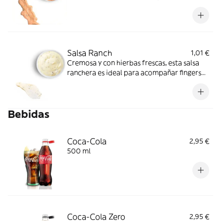
toque de relish de pepinillos que aporta
frescura y un punto ácido inconfundible.
Ideal para carnes, hamburguesas o como
dip distintivo de la casa.
Salsa Ranch
1,01 €
Cremosa y con hierbas frescas, esta salsa
ranchera es ideal para acompañar fingers
de pollo, ensaladas o como dip de
aperitivos.
Bebidas
Coca-Cola
2,95 €
500 ml
Coca-Cola Zero
2,95 €