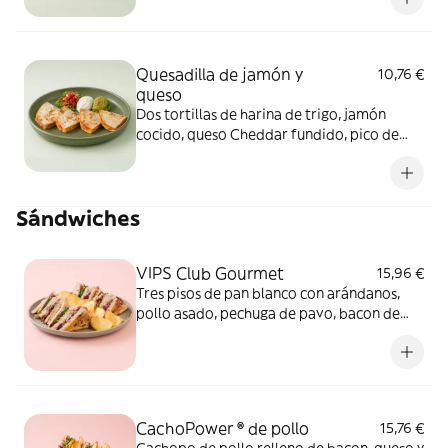
Quesadilla de jamón y
10,76 €
queso
Dos tortillas de harina de trigo, jamón
cocido, queso Cheddar fundido, pico de
gallo, crema agria y guacamole
Sándwiches
VIPS Club Gourmet
15,96 €
Tres pisos de pan blanco con arándanos,
pollo asado, pechuga de pavo, bacon de
Angus, queso brie, tomate seco, mezcla de
lechugas y cebolla roja asada con salsa
mayo-trufada.
CachoPower ® de pollo
15,76 €