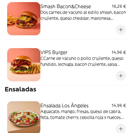
Smash Bacon&Cheese
16,26 €
Dos carnes de vacuno al estilo smash, bacon
crujiente, queso cheddar, mayonesa,
mostaza, kétchup especiado y pepinillos
agridulces en pan brioche. Acompañada de
patatas fritas.
VIPS Burger
14,96 €
CCarne de vacuno o pollo crujiente, queso
fundido, lechuga, bacon crujiente, salsa
BBQ ahumada, cebolla roja a la plancha,
pepinillo y salsa baconesa en pan brioche.
Acompañada de patatas fritas.
Ensaladas
Ensalada Los Ángeles
14,96 €
Aguacate, mango, fresas, queso de cabra,
feta, tomate cherry, cebolla roja y nueces.
Con vinagreta, quinoa y lechugas.