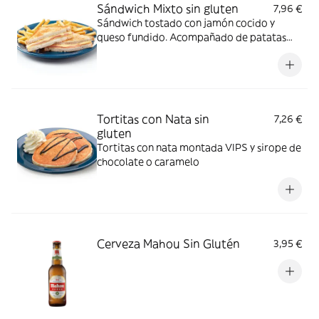
Sándwich Mixto sin gluten
7,96 €
Sándwich tostado con jamón cocido y
queso fundido. Acompañado de patatas
fritas.
Tortitas con Nata sin
7,26 €
gluten
Tortitas con nata montada VIPS y sirope de
chocolate o caramelo
Cerveza Mahou Sin Glutén
3,95 €