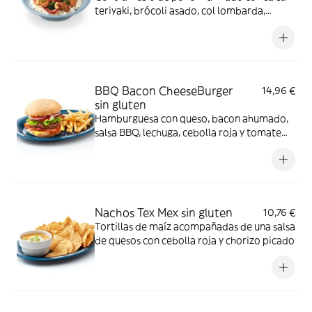
teriyaki, brócoli asado, col lombarda,
champiñón portobello, cebolla y pimiento
rojo y anacardos y sobre arroz.
BBQ Bacon CheeseBurger
14,96 €
sin gluten
Hamburguesa con queso, bacon ahumado,
salsa BBQ, lechuga, cebolla roja y tomate
con guarnición de patatas fritas
Nachos Tex Mex sin gluten
10,76 €
Tortillas de maíz acompañadas de una salsa
de quesos con cebolla roja y chorizo picado