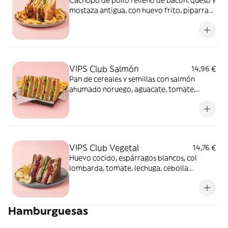
Cachopo de pollo relleno de bacon, queso y
mostaza antigua, con huevo frito, piparras,
lechuga, cebolla roja y salsa mayo-mostaza
en pan de cristal.
VIPS Club Salmón
14,96 €
Pan de cereales y semillas con salmón
ahumado noruego, aguacate, tomate,
cebolla roja, lechuga, mayonesa y salsa
mostaza y miel.Los productos de la pesca
crudos han sido previamente congelados a
Tª < de -20ºC, mínimo 24 horas.
VIPS Club Vegetal
14,76 €
Huevo cocido, espárragos blancos, col
lombarda, tomate, lechuga, cebolla
encurtida y cebolla crujiente, salsas mayo-
cilantro y mayo-guacamole en pan de
centeno y semillas.
Hamburguesas