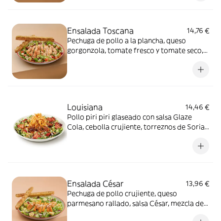
Ensalada Toscana
14,76 €
Pechuga de pollo a la plancha, queso
gorgonzola, tomate fresco y tomate seco,
aliñada con vinagreta de hierbas sobre una
base de mezcla de lechugas con brotes y
acompañada de barritas de pan de cristal.
Louisiana
14,46 €
Pollo piri piri glaseado con salsa Glaze
Cola, cebolla crujiente, torreznos de Soria,
pimientos asados, granola salada con
frutos secos y semillas, y salsa Ranchera
sobre mezcla de lechugas.
Ensalada César
13,96 €
Pechuga de pollo crujiente, queso
parmesano rallado, salsa César, mezcla de
lechugas y barritas de pan de cristal.