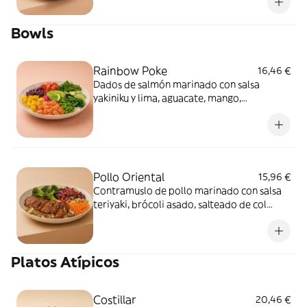
Bowls
Rainbow Poke
16,46 €
Dados de salmón marinado con salsa
yakiniku y lima, aguacate, mango,
edamame, wakame, tomate cherry, pepino,
rúcula, cebolla encurtida, col lombarda,
furikake y salsa mayo sriracha sobre arroz
de sushi.Los productos de la pesca crudos
han sido previamente congelados a Tª < de
Pollo Oriental
15,96 €
-20ºC, mínimo 24 horas.
Contramuslo de pollo marinado con salsa
teriyaki, brócoli asado, salteado de col
lombarda, cebolla y pimiento rojo,
zanahoria, anacardos, ajetes y sésamo
sobre arroz de sushi con portobello y salsa
Platos Atípicos
yakiniku.
Costillar
20,46 €