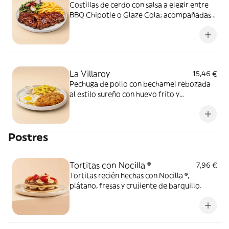
Costillas de cerdo con salsa a elegir entre
BBQ Chipotle o Glaze Cola; acompañadas
de patatas fritas y ensalada de espinacas,
rúcula, rabanito y cebolla encurtida
aliñada.
La Villaroy
15,46 €
Pechuga de pollo con bechamel rebozada
al estilo sureño con huevo frito y
aderezada con miel-sriracha. Acompañado
de batatas y salsa especial VIPS.
Postres
Tortitas con Nocilla ®
7,96 €
Tortitas recién hechas con Nocilla ®,
plátano, fresas y crujiente de barquillo.