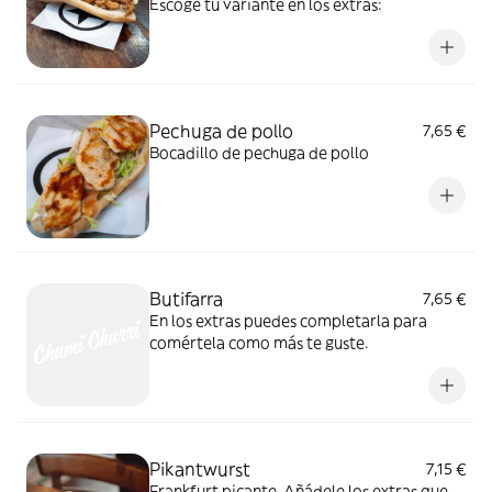
Escoge tu variante en los extras:
Pechuga de pollo
7,65 €
Bocadillo de pechuga de pollo
Butifarra
7,65 €
En los extras puedes completarla para
comértela como más te guste.
Pikantwurst
7,15 €
Frankfurt picante. Añádele los extras que