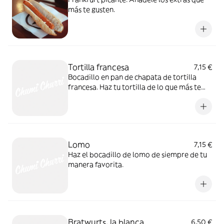
más te gusten.
Tortilla francesa
7,15 €
Bocadillo en pan de chapata de tortilla
francesa. Haz tu tortilla de lo que más te
apetezca en los extras:
Lomo
7,15 €
Haz el bocadillo de lomo de siempre de tu
manera favorita.
Bratwurts, la blanca
6,50 €