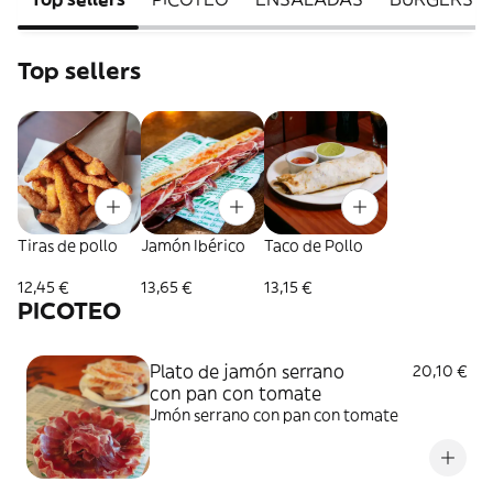
Top sellers
Tiras de pollo
Jamón Ibérico
Taco de Pollo
12,45 €
13,65 €
13,15 €
PICOTEO
Plato de jamón serrano
20,10 €
con pan con tomate
Jmón serrano con pan con tomate