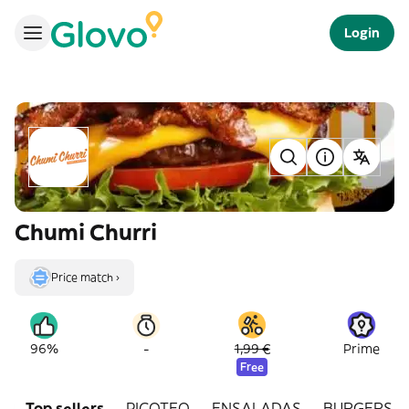
Login
Chumi Churri
Price match ›
-
96%
1,99 €
Prime
Free
Top sellers
PICOTEO
ENSALADAS
BURGERS d