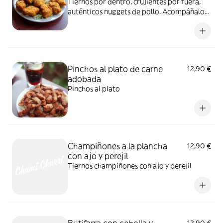
Tiernos por dentro, crujientes por fuera,
auténticos nuggets de pollo. Acompáñalos
con la salsa que quieras.
Pinchos al plato de carne
12,90 €
adobada
Pinchos al plato
Champiñones a la plancha
12,90 €
con ajo y perejil
Tiernos champiñones con ajo y perejil
Butifarra con cebolla y
12,90 €