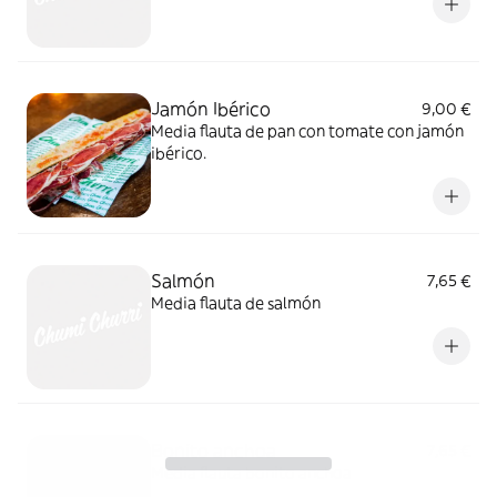
Jamón Ibérico
9,00 €
Media flauta de pan con tomate con jamón
ibérico.
Salmón
7,65 €
Media flauta de salmón
Bonito anchoa
7,65 €
Media flauta bonito anchoa