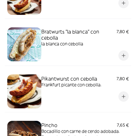
Bratwurts "la blanca" con
7,80 €
cebolla
la blanca con cebolla
Pikantwurst con cebolla
7,80 €
Frankfurt picante con cebolla.
Pincho
7,65 €
Bocadillo con carne de cerdo adobada.