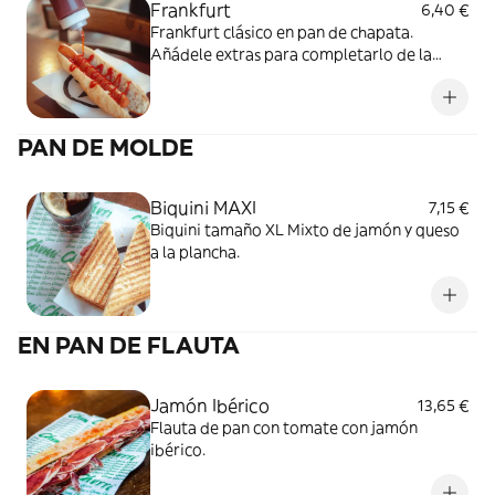
Frankfurt
6,40 €
Frankfurt clásico en pan de chapata.
Añádele extras para completarlo de la
mejor manera posible.
PAN DE MOLDE
Biquini MAXI
7,15 €
Biquini tamaño XL Mixto de jamón y queso
a la plancha.
EN PAN DE FLAUTA
Jamón Ibérico
13,65 €
Flauta de pan con tomate con jamón
ibérico.