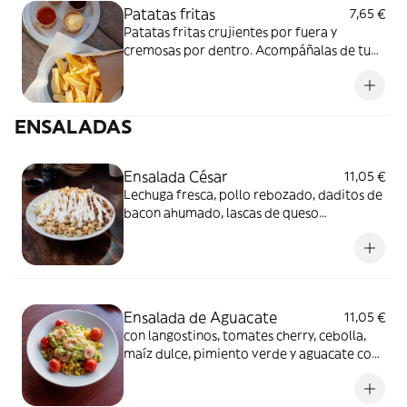
Patatas fritas
7,65 €
Patatas fritas crujientes por fuera y
cremosas por dentro. Acompáñalas de tu
salsa favorita.
ENSALADAS
Ensalada César
11,05 €
Lechuga fresca, pollo rebozado, daditos de
bacon ahumado, lascas de queso
parmesano, picatoses caseros y salsa de
mostaza.
Ensalada de Aguacate
11,05 €
con langostinos, tomates cherry, cebolla,
maíz dulce, pimiento verde y aguacate con
salsa vinagreta