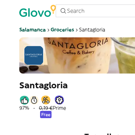
Salamanca
Groceries
Santagloria
Santagloria
97%
-
0,19 €
Prime
Free