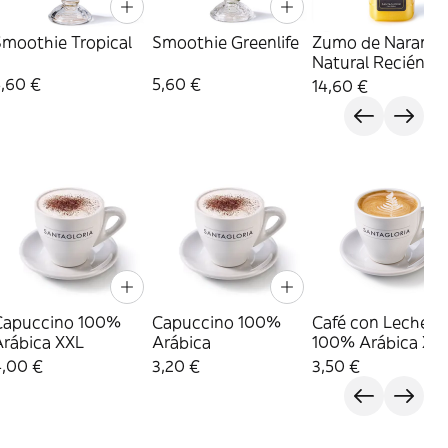
Smoothie Tropical
Smoothie Greenlife
Zumo de Naranja
Natural Recién
Exprimido 1 L
5,60 €
5,60 €
14,60 €
Capuccino 100%
Capuccino 100%
Café con Leche
Arábica XXL
Arábica
100% Arábica XX
4,00 €
3,20 €
3,50 €