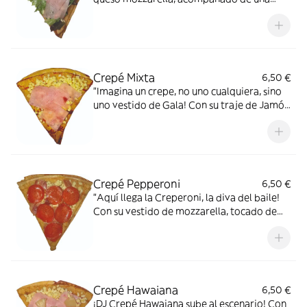
ensalada de brotes tiernos. Un bocado
Tierno, fresco y lleno de sabor.”
Crepé Mixta
6,50 €
"Imagina un crepe, no uno cualquiera, sino
uno vestido de Gala! Con su traje de Jamón
york y su collar de queso mozzarella, ¡es el
Rey de los desayunos y Merienda"
Crepé Pepperoni
6,50 €
"Aquí llega la Creperoni, la diva del baile!
Con su vestido de mozzarella, tocado de
pepperoni y joyas de Bacon, ¡es la pareja de
baile perfecta para nuestro rey crepe!
Crepé Hawaiana
6,50 €
¡DJ Crepé Hawaiana sube al escenario! Con