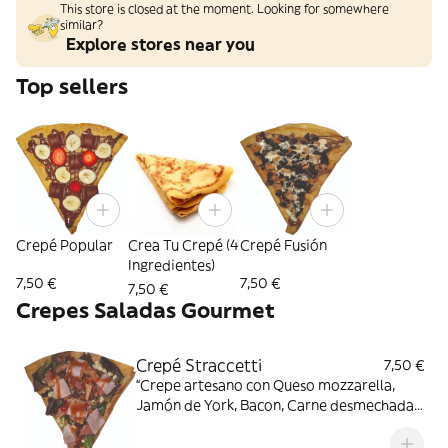
This store is closed at the moment. Looking for somewhere
similar?
Explore stores near you
Top sellers
Crepé Popular
Crea Tu Crepé (4
Crepé Fusión
Ingredientes)
7,50 €
7,50 €
7,50 €
Crepes Saladas Gourmet
Crepé Straccetti
7,50 €
“Crepe artesano con Queso mozzarella,
Jamón de York, Bacon, Carne desmechada,
Ensalada y salsa BBQ. Un festín de sabores
auténticos y frescos.”