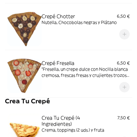
Crepé Chotter
6,50 €
Nutella, Chocobolas negras y Plátano
Crepé Fresella
6,50 €
“Fresella, un crepe dulce con Nocilla blanca
cremosa, frescas fresas y crujientes trozos
de Kit Kat blanco. Un festín indulgente que
combina a la perfección dulzura y textura.”
Crea Tu Crepé
Crea Tu Crepé (4
7,50 €
Ingredientes)
Crema, toppings (2 uds.) y fruta