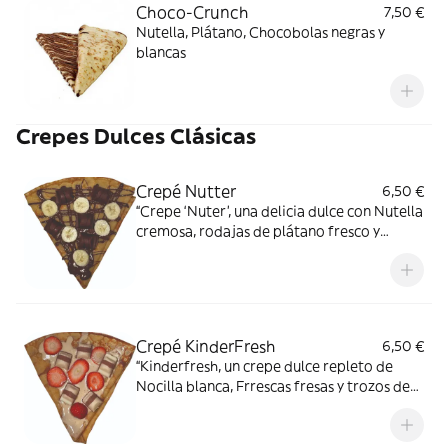
Choco-Crunch
7,50 €
Nutella, Plátano, Chocobolas negras y
blancas
Crepes Dulces Clásicas
Crepé Nutter
6,50 €
“Crepe ‘Nuter’, una delicia dulce con Nutella
cremosa, rodajas de plátano fresco y
trozos de Kinder Bueno. Un festín
indulgente para los amantes del chocolate.”
Crepé KinderFresh
6,50 €
“Kinderfresh, un crepe dulce repleto de
Nocilla blanca, Frrescas fresas y trozos de
Kinder Blanco. Un festín indulgente que
combina a la perfección dulzura y frescura.”