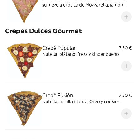
su mezcla exótica de Mozzarella, jamón
York y Piña, pone a todos a bailar al ritmo
de su sabor. ¡El baile de las crepes es
inolvidable!
Crepes Dulces Gourmet
Crepé Popular
7,50 €
Nutella, plátano, fresa y kinder bueno
Crepé Fusión
7,50 €
Nutella, nocilla blanca, Oreo y cookies