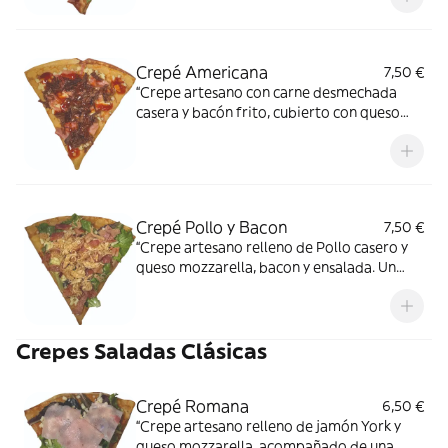
Crepé Americana
7,50 €
“Crepe artesano con carne desmechada
casera y bacón frito, cubierto con queso
mozzarella derretido y salsa barbacoa
casera. Un bocado Tierno, jugoso y lleno de
sabor.”
Crepé Pollo y Bacon
7,50 €
“Crepe artesano relleno de Pollo casero y
queso mozzarella, bacon y ensalada. Un
bocado Tierno y lleno de sabor auténtico.”
Crepes Saladas Clásicas
Crepé Romana
6,50 €
“Crepe artesano relleno de jamón York y
queso mozzarella, acompañado de una