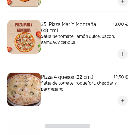
35. Pizza Mar Y Montaña
13,00 €
(28 cm)
Salsa de tomate, jamón dulce, bacon,
gambas y cebolla
Pizza 4 quesos (32 cm.)
12,50 €
Salsa de tomate, roquefort, cheddar y
parmesano
Pizza hawaiana (32 cm.)
12,50 €
Salsa de tomate, mozzarella, jamón dulce y