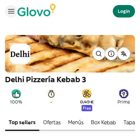
Login
Delhi Pizzería Kebab 3
-
100%
0,49 €
Prime
Free
Top sellers
Ofertas
Menús
Box Kebab
Tapas