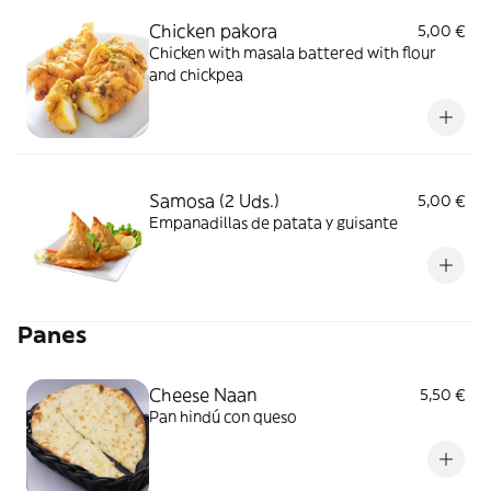
Chicken pakora
5,00 €
Chicken with masala battered with flour
and chickpea
Samosa (2 Uds.)
5,00 €
Empanadillas de patata y guisante
Panes
Cheese Naan
5,50 €
Pan hindú con queso