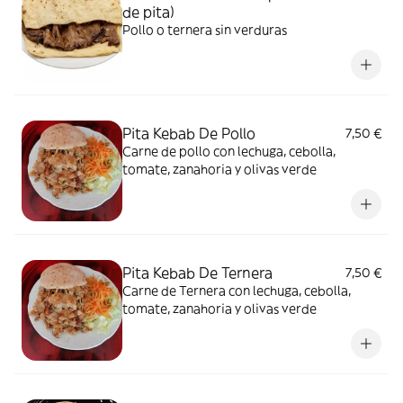
de pita)
Pollo o ternera sin verduras
Pita Kebab De Pollo
7,50 €
Carne de pollo con lechuga, cebolla,
tomate, zanahoria y olivas verde
Pita Kebab De Ternera
7,50 €
Carne de Ternera con lechuga, cebolla,
tomate, zanahoria y olivas verde