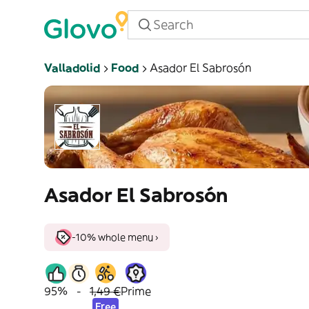
Valladolid
Food
Asador El Sabrosón
Asador El Sabrosón
-10% whole menu ›
95%
-
1,49 €
Prime
Free