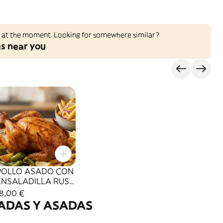
ed at the moment. Looking for somewhere similar?
es near you
POLLO ASADO CON
ENSALADILLA RUSA
 arroz
18,00 €
ADAS Y ASADAS