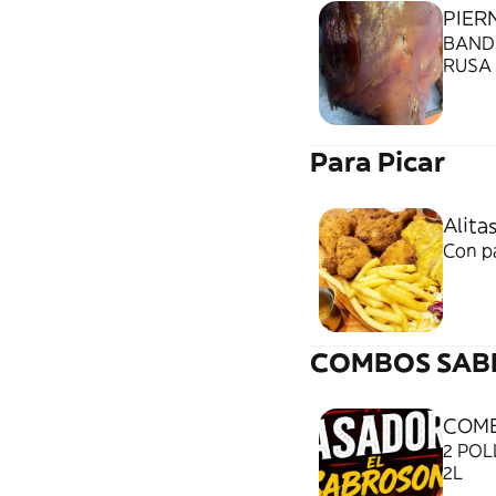
PIER
BANDEJA DE PI
RUSA
Para Picar
Alitas
Con p
COMBOS SAB
COMB
2 POL
2L