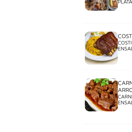
COST
COSTILLAS A
ENSA
CARN
ARR
CARNE
ENSA