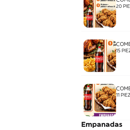
20 PI
COMB
15 PI
COMB
11 PI
Empanadas