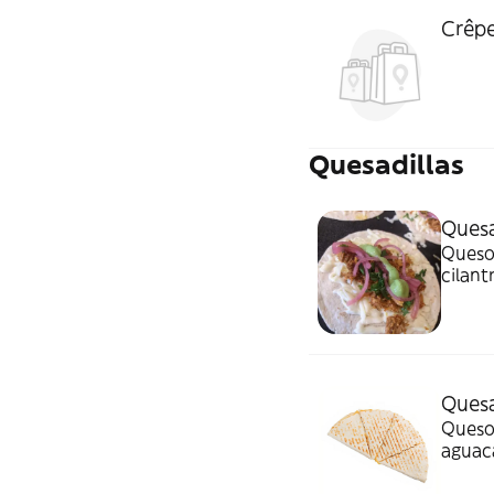
Crêpe
Quesadillas
Quesa
Queso,
cilant
Quesa
Queso,
aguaca