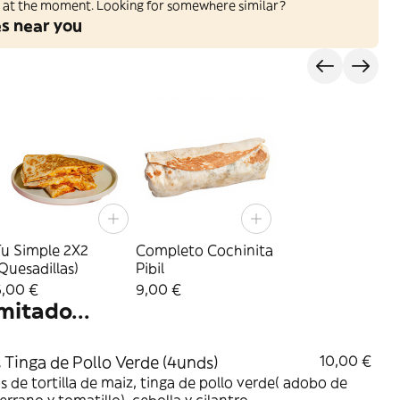
ed at the moment. Looking for somewhere similar?
es near you
Tu Simple 2X2
Completo Cochinita
Quesadillas)
Pibil
6,00 €
9,00 €
mitado...
 Tinga de Pollo Verde (4unds)
10,00 €
s de tortilla de maiz, tinga de pollo verde( adobo de