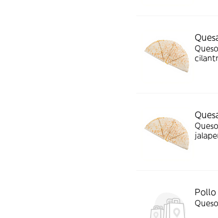
Quesa
Queso,
cilant
Quesa
Queso,
jalap
Poll
Queso,