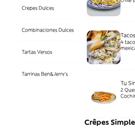
chile 
Crepes Dulces
Combinaciones Dulces
Tacos
4 taco
mexica
Tartas Versos
Tarrinas Ben&Jerry's
Tu Si
2 Ques
Cochin
Crêpes Simple