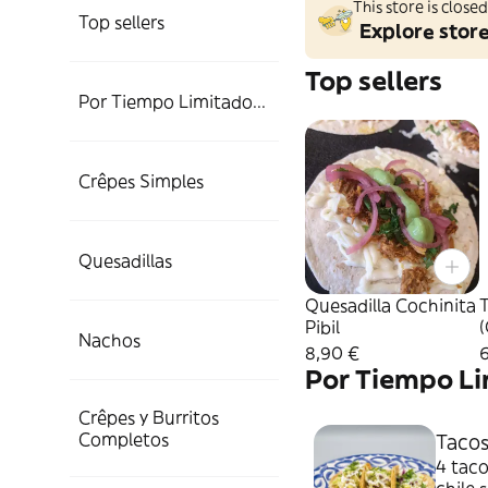
This store is clos
Top sellers
Explore stor
Top sellers
Por Tiempo Limitado...
Crêpes Simples
Quesadillas
Quesadilla Cochinita
Pibil
(
Nachos
8,90 €
Por Tiempo Li
Crêpes y Burritos
Completos
Tacos
4 taco