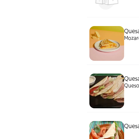
Quesa
Mozare
Quesa
Queso,
Quesa