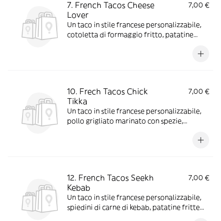
7. French Tacos Cheese
7,00 €
Lover
Un taco in stile francese personalizzabile,
cotoletta di formaggio fritto, patatine
fritte con scelta di salse e aggiunte extra
10. Frech Tacos Chick
7,00 €
Tikka
Un taco in stile francese personalizzabile,
pollo grigliato marinato con spezie,
patatine fritte con scelta di salse e aggiunte
extra
12. French Tacos Seekh
7,00 €
Kebab
Un taco in stile francese personalizzabile,
spiedini di carne di kebab, patatine fritte
con scelta di salse e aggiunte extra