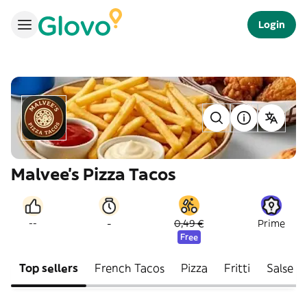
Login
Malvee’s Pizza Tacos
-
--
0,49 €
Prime
Free
Top sellers
French Tacos
Pizza
Fritti
Salse