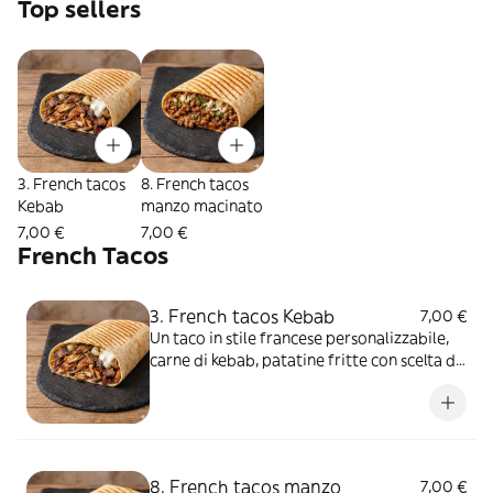
Top sellers
3. French tacos
8. French tacos
Kebab
manzo macinato
7,00 €
7,00 €
French Tacos
3. French tacos Kebab
7,00 €
Un taco in stile francese personalizzabile,
carne di kebab, patatine fritte con scelta di
salse e aggiunte extra
8. French tacos manzo
7,00 €